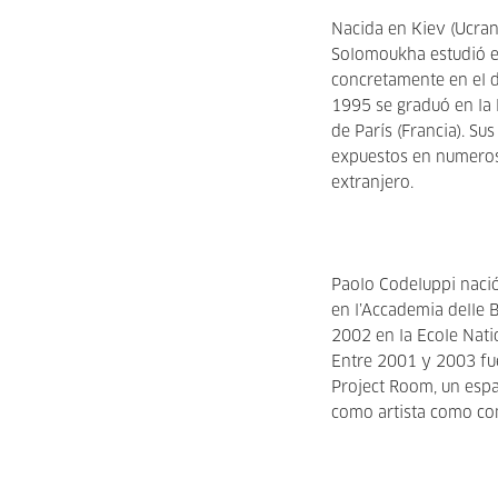
Nacida en Kiev (Ucran
Solomoukha estudió en
concretamente en el d
1995 se graduó en la 
de París (Francia). Su
expuestos en numeros
extranjero.
Paolo Codeluppi naci
en l’Accademia delle Be
2002 en la Ecole Nati
Entre 2001 y 2003 fue
Project Room, un espac
como artista como co