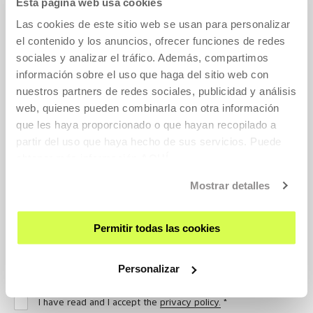
Esta página web usa cookies
Las cookies de este sitio web se usan para personalizar
el contenido y los anuncios, ofrecer funciones de redes
sociales y analizar el tráfico. Además, compartimos
NEEDS
*
información sobre el uso que haga del sitio web con
nuestros partners de redes sociales, publicidad y análisis
web, quienes pueden combinarla con otra información
que les haya proporcionado o que hayan recopilado a
partir del uso que haya hecho de sus servicios. Puede
obtener más información
AQUÍ
Mostrar detalles
Permitir todas las cookies
(
1500
)
Characters Max.
(
0
/
1500
)
Personalizar
I have read and I accept the
privacy policy.
*