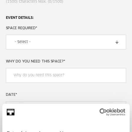
(
1500
)
Characters Max.
(
0
/
1500
)
EVENT DETAILS:
SPACE REQUIRED
*
WHY DO YOU NEED THIS SPACE?
*
DATE
*
TIME
*