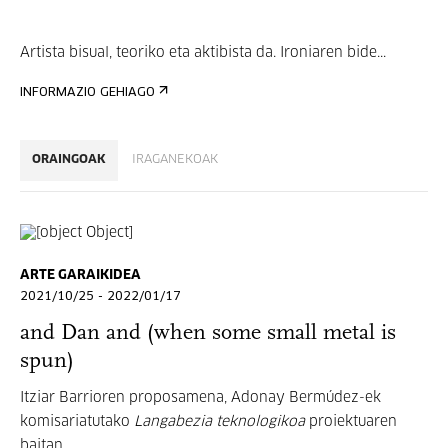
Artista bisual, teoriko eta aktibista da. Ironiaren bide...
INFORMAZIO GEHIAGO
ORAINGOAK
IRAGANEKOAK
ARTE GARAIKIDEA
2021/10/25 - 2022/01/17
and Dan and (when some small metal is
spun)
Itziar Barrioren proposamena, Adonay Bermúdez-ek
komisariatutako
Langabezia teknologikoa
proiektuaren
baitan.