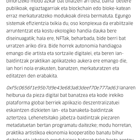
bihurtzeko modu azkar bat bilatzen ari dela, baina betiere
publikoak, egiaztagarriak eta blockchain edo bloke-katean
erraz merkaturatzeko modukoak direla bermatuta. Egungo
sistemak efizientzia txikia du, oso konplexua da erabiltzaile
arruntentzat eta kostu ekologiko handia dauka bere
diseinuagatik; hala ere, NFTak, beharbada, bide berri bat
urratzen ariko dira. Bide horrek autonomia handiagoa
emango die artista eta sortzaile digitalei, eta beren lan-
baldintzak praktikan aplikatzeko aukera ere emango die,
lan hori nola erakusten, banatzen, merkaturatzen eta
editatzen den erabakita.
0xf5c0656f1e95b7d9e43e683a83deef70e777ad63
lanaren
helburua da pieza digital bat banatzea eta kode irekiko
plataforma global berriek aplikazio deszentralizatuei
eskaintzen dizkieten lan- eta banaketa-baldintzak
aztertzea. Lehenetsitako jabetza-baldintzak piezaren
metadatuetan bertan programatu daitezke; modu horretan,
praktika artistikoa ekonomia kooperatibo banatu bihur