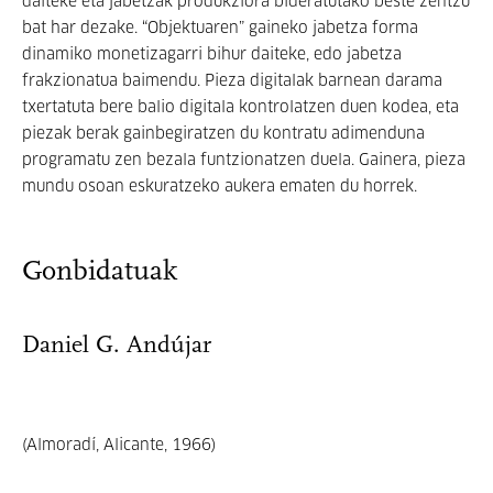
daiteke eta jabetzak produkziora bideratutako beste zentzu
bat har dezake. “Objektuaren” gaineko jabetza forma
dinamiko monetizagarri bihur daiteke, edo jabetza
frakzionatua baimendu. Pieza digitalak barnean darama
txertatuta bere balio digitala kontrolatzen duen kodea, eta
piezak berak gainbegiratzen du kontratu adimenduna
programatu zen bezala funtzionatzen duela. Gainera, pieza
mundu osoan eskuratzeko aukera ematen du horrek.
Gonbidatuak
Daniel G. Andújar
(Almoradí, Alicante, 1966)