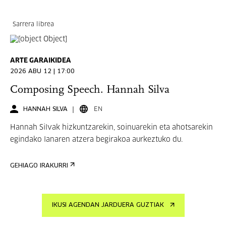
Sarrera librea
ARTE GARAIKIDEA
2026 ABU 12 | 17:00
Composing Speech. Hannah Silva
HANNAH SILVA
EN
Hannah Silvak hizkuntzarekin, soinuarekin eta ahotsarekin
egindako lanaren atzera begirakoa aurkeztuko du.
GEHIAGO IRAKURRI
IKUSI AGENDAN JARDUERA GUZTIAK