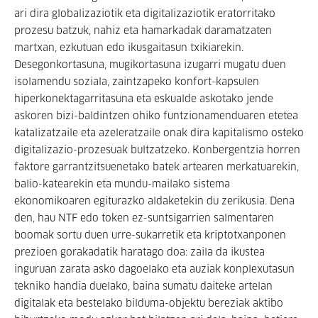
ari dira globalizaziotik eta digitalizaziotik eratorritako
prozesu batzuk, nahiz eta hamarkadak daramatzaten
martxan, ezkutuan edo ikusgaitasun txikiarekin.
Desegonkortasuna, mugikortasuna izugarri mugatu duen
isolamendu soziala, zaintzapeko konfort-kapsulen
hiperkonektagarritasuna eta eskualde askotako jende
askoren bizi-baldintzen ohiko funtzionamenduaren etetea
katalizatzaile eta azeleratzaile onak dira kapitalismo osteko
digitalizazio-prozesuak bultzatzeko. Konbergentzia horren
faktore garrantzitsuenetako batek artearen merkatuarekin,
balio-katearekin eta mundu-mailako sistema
ekonomikoaren egiturazko aldaketekin du zerikusia. Dena
den, hau NTF edo token ez-suntsigarrien salmentaren
boomak sortu duen urre-sukarretik eta kriptotxanponen
prezioen gorakadatik haratago doa: zaila da ikustea
inguruan zarata asko dagoelako eta auziak konplexutasun
tekniko handia duelako, baina sumatu daiteke artelan
digitalak eta bestelako bilduma-objektu bereziak aktibo