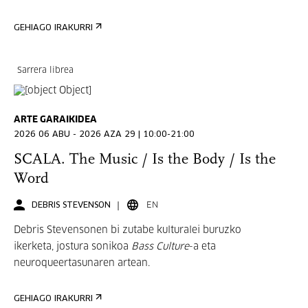
GEHIAGO IRAKURRI
Sarrera librea
ARTE GARAIKIDEA
2026 06 ABU - 2026 AZA 29 | 10:00-21:00
SCALA. The Music / Is the Body / Is the
Word
DEBRIS STEVENSON
EN
Debris Stevensonen bi zutabe kulturalei buruzko
ikerketa, jostura sonikoa
Bass Culture
-a eta
neuroqueertasunaren artean.
GEHIAGO IRAKURRI