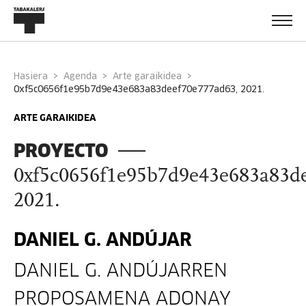
Hasiera
Agenda
Arte garaikidea
0xf5c0656f1e95b7d9e43e683a83deef70e777ad63, 2021.
ARTE GARAIKIDEA
PROYECTO
0xf5c0656f1e95b7d9e43e683a83d
2021.
DANIEL G. ANDÚJAR
DANIEL G. ANDÚJARREN
PROPOSAMENA ADONAY