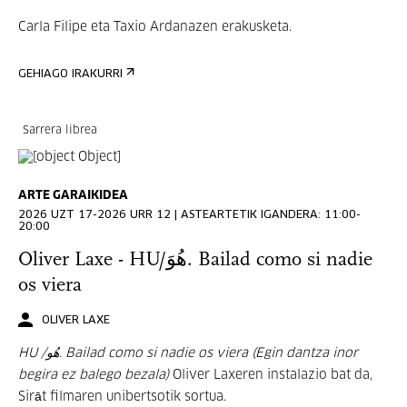
Carla Filipe eta Taxio Ardanazen erakusketa.
GEHIAGO IRAKURRI
Sarrera librea
ARTE GARAIKIDEA
2026 UZT 17-2026 URR 12 | ASTEARTETIK IGANDERA: 11:00-
20:00
Oliver Laxe - HU/هُوَ. Bailad como si nadie
os viera
OLIVER LAXE
HU /هُو. Bailad como si nadie os viera (Egin dantza inor
begira ez balego bezala)
Oliver Laxeren instalazio bat da,
Sirāt filmaren unibertsotik sortua.