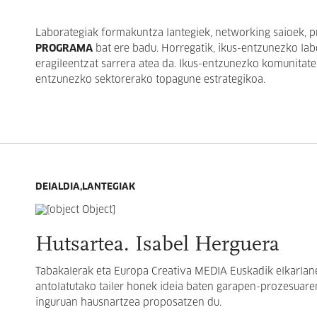
Laborategiak formakuntza lantegiek, networking saioek, 
PROGRAMA
bat ere badu. Horregatik, ikus-entzunezko lab
eragileentzat sarrera atea da. Ikus-entzunezko komunitatea
entzunezko sektorerako topagune estrategikoa.
DEIALDIA,LANTEGIAK
Hutsartea. Isabel Herguera
Tabakalerak eta Europa Creativa MEDIA Euskadik elkarla
antolatutako tailer honek ideia baten garapen-prozesuare
inguruan hausnartzea proposatzen du.