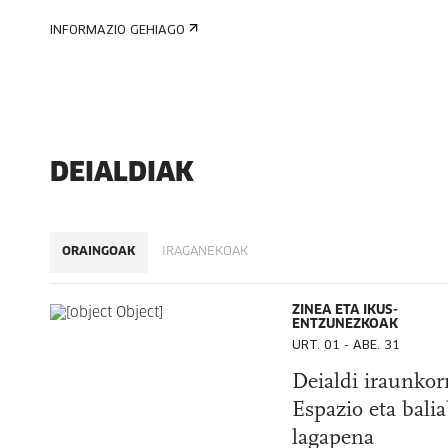
INFORMAZIO GEHIAGO
DEIALDIAK
ORAINGOAK
IRAGANEKOAK
ZINEA ETA IKUS-
ENTZUNEZKOAK
URT. 01 - ABE. 31
Deialdi iraunkor
Espazio eta bali
lagapena