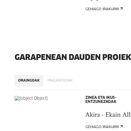
GEHIAGO IRAKURRI
GARAPENEAN DAUDEN PROIE
ORAINGOAK
IRAGANEKOAK
ZINEA ETA IKUS-
ENTZUNEZKOAK
Akira - Ekain Alb
GEHIAGO IRAKURRI