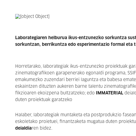
Laborategiaren helburua ikus-entzunezko sorkuntza sustat
sorkuntzan, berrikuntza edo esperimentazio formal eta t
Horretarako, laborategiak ikus-entzunezko proiektuak gar
zinematografikoen garapenerako egonaldi programa, SSIF
emakumezko zuzendari berriei laguntza eta babesa emat
eskaintzen dituzten aukeren barne talentu zinematografik
fikzioaren ekoizpena bultzatzeko; edo
IMMATERIAL
deiald
duten proiektuak garatzeko
Halaber, laborategiak muntaketa eta postprodukzio fasean
eskoletako proietuei, finantzaketa mugatua duten proiektu
deialdia
ren bidez.