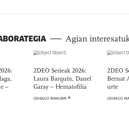
LABORATEGIA
Agian interesatu
2026:
2DEO Serieak 2026:
2DEO Se
laga,
Laura Barquín, Danel
Bernat 
e –
Garay – Hematofilia
urte
GEHIAGO IRAKURRI
GEHIAGO IR