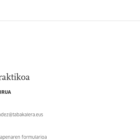
raktikoa
AIRUA
ndez@tabakalera.eus
agapenaren formularioa