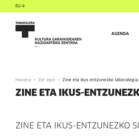
EU
AGENDA
JARDUERAK
DEIALDIAK
GARAPENEAN DAUDEN 
Hasiera
Zer egin
zine eta ikus-entzunezko laborategia
ZINE ETA IKUS-ENTZUNEZ
ZINE ETA IKUS-ENTZUNEZKO 