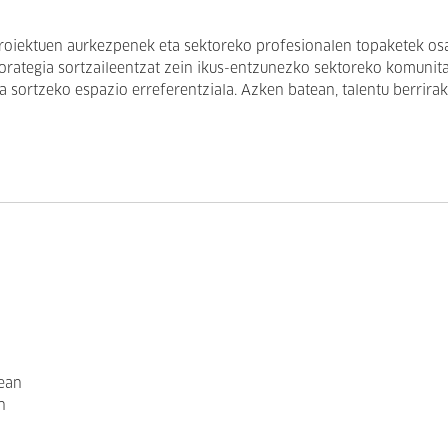
proiektuen aurkezpenek eta sektoreko profesionalen topaketek os
orategia sortzaileentzat zein ikus-entzunezko sektoreko komunita
 sortzeko espazio erreferentziala. Azken batean, talentu berrirak
nean
n