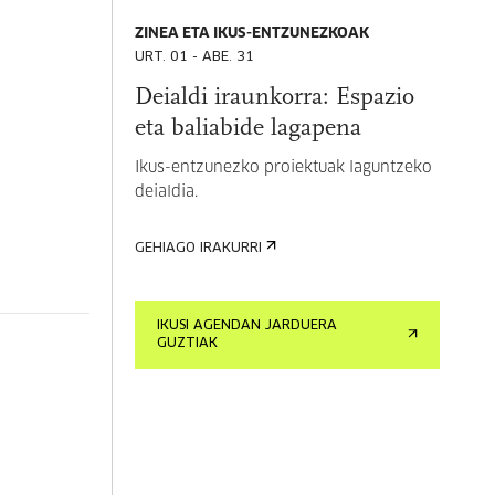
ZINEA ETA IKUS-ENTZUNEZKOAK
URT. 01 - ABE. 31
Deialdi iraunkorra: Espazio
eta baliabide lagapena
Ikus-entzunezko proiektuak laguntzeko
deialdia.
GEHIAGO IRAKURRI
IKUSI AGENDAN JARDUERA
GUZTIAK