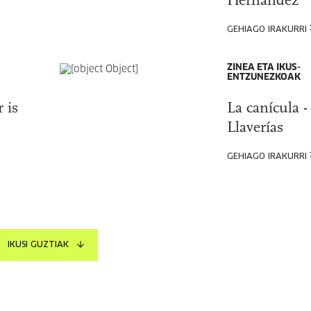
Hernández
GEHIAGO IRAKURRI
ZINEA ETA IKUS-
ENTZUNEZKOAK
 is
La canícula 
Llaverías
GEHIAGO IRAKURRI
IKUSI GUZTIAK