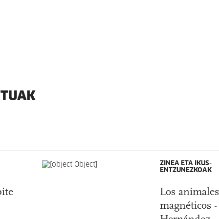
KTUAK
ZINEA ETA IKUS-
ENTZUNEZKOAK
ite
Los animale
magnéticos -