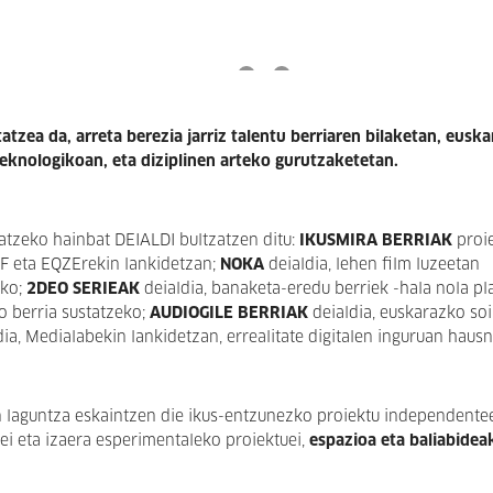
zea da, arreta berezia jarriz talentu berriaren bilaketan, eusk
eknologikoan, eta diziplinen arteko gurutzaketetan.
atzeko hainbat DEIALDI bultzatzen ditu:
IKUSMIRA BERRIAK
proi
F eta EQZErekin lankidetzan;
NOKA
deialdia, lehen film luzeetan
eko;
2DEO SERIEAK
deialdia, banaketa-eredu berriek -hala nola p
o berria sustatzeko;
AUDIOGILE BERRIAK
deialdia, euskarazko so
ia, Medialabekin lankidetzan, errealitate digitalen inguruan haus
 laguntza eskaintzen die ikus-entzunezko proiektu independentee
ei eta izaera esperimentaleko proiektuei,
espazioa eta baliabidea