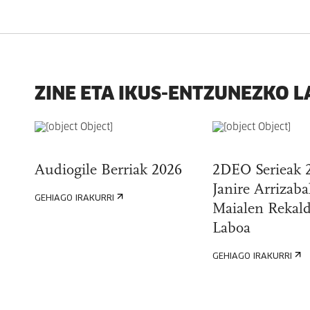
ZINE ETA IKUS-ENTZUNEZKO 
Audiogile Berriak 2026
2DEO Serieak 
Janire Arrizaba
GEHIAGO IRAKURRI
Maialen Rekald
Laboa
GEHIAGO IRAKURRI