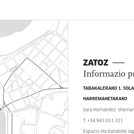
ZATOZ
Informazio p
TABAKALERAKO 1. SOL
HARREMANETARAKO
Sara Hernandez: sherna
T. +34 943 011 311
Espazio eta baliabide l