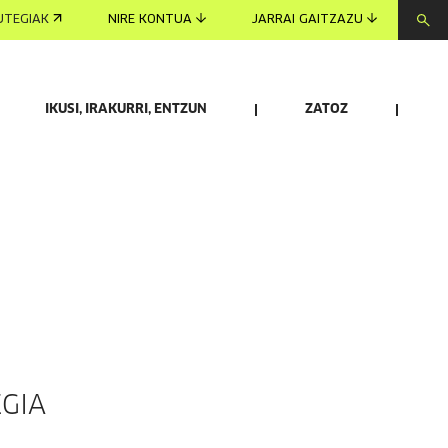
UTEGIAK
NIRE KONTUA
JARRAI GAITZAZU
IKUSI, IRAKURRI, ENTZUN
ZATOZ
INFORMAZIO PRAKTIKOA
GIA