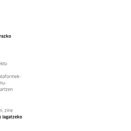
arazko
ektu
lataformek-
inu-
nartzen
i, zine
k lagatzeko