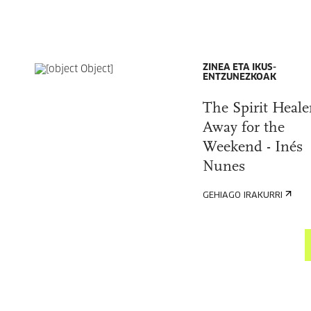
ZINEA ETA IKUS-
ENTZUNEZKOAK
The Spirit Healer
Away for the
Weekend - Inés
Nunes
GEHIAGO IRAKURRI