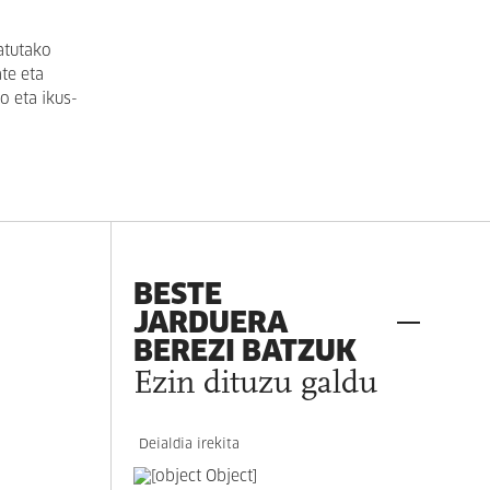
atutako
te eta
o eta ikus-
BESTE
JARDUERA
BEREZI BATZUK
Ezin dituzu galdu
Deialdia irekita