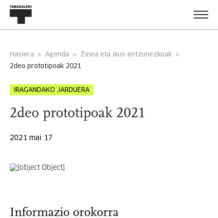
Hasiera
Agenda
Zinea eta ikus-entzunezkoak
2deo prototipoak 2021
IRAGANDAKO JARDUERA
2deo prototipoak 2021
2021 mai 17
Informazio orokorra