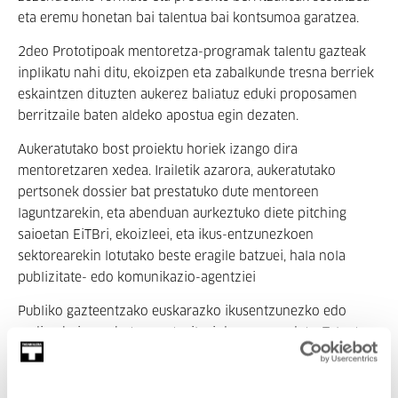
eta eremu honetan bai talentua bai kontsumoa garatzea.
2deo Prototipoak mentoretza-programak talentu gazteak
inplikatu nahi ditu, ekoizpen eta zabalkunde tresna berriek
eskaintzen dituzten aukerez baliatuz eduki proposamen
berritzaile baten aldeko apostua egin dezaten.
Aukeratutako bost proiektu horiek izango dira
mentoretzaren xedea. Irailetik azarora, aukeratutako
pertsonek dossier bat prestatuko dute mentoreen
laguntzarekin, eta abenduan aurkeztuko diete pitching
saioetan EiTBri, ekoizleei, eta ikus-entzunezkoen
sektorearekin lotutako beste eragile batzuei, hala nola
publizitate- edo komunikazio-agentziei
Publiko gazteentzako euskarazko ikusentzunezko edo
audio ekoizpen baten sortzaileei dago zuzenduta. Talentu
berrien garapena helburu nagusi bat denez, parte-hartzaile
gazteei zuzenduta dago programa, 18 eta 35 urtetako adin
tartean eta ikus-entzunezko sektorean aldez aurretik