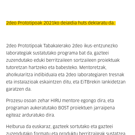
2deo Prototipoak 2021ko deialdia huts deklaratu da.
2deo Prototipoak Tabakalerako 2deo ikus-entzunezko
laborategiak sustatutako programa bat da, gazteei
zuzendutako eduki berritzaileen sortzaileen proiektuak
tutoretzan hartzeko eta babesteko. Mentoretzak,
aholkularitza indibiduala eta 2deo laborategiaren tresnak
eta instalazioak eskaintzen ditu, eta EiTBrekin lankidetzan
garatzen da.
Prozesu osoan zehar HIRU mentore egongo dira, eta
programan aukeratutako BOST proiektuen jarraipena
egiteaz arduratuko dira.
Helburua da euskaraz, gazteek sortutako eta gazteei
zuzendutako formatu eta produktu berritzaileak sustatzea