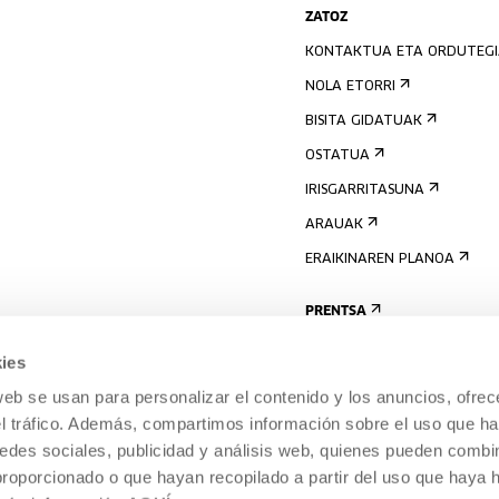
ZATOZ
KONTAKTUA ETA ORDUTEG
NOLA ETORRI
BISITA GIDATUAK
OSTATUA
IRISGARRITASUNA
ARAUAK
ERAIKINAREN PLANOA
PRENTSA
ies
web se usan para personalizar el contenido y los anuncios, ofrec
el tráfico. Además, compartimos información sobre el uso que ha
edes sociales, publicidad y análisis web, quienes pueden combin
proporcionado o que hayan recopilado a partir del uso que haya