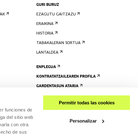
GURI BURUZ
IAK
EZAGUTU GAITZAZU
ERAIKINA
HISTORIA
TABAKALERAN SORTUA
LANTALDEA
ENPLEGUA
KONTRATATZAILEAREN PROFILA
GARDENTASUN ATARIA
Permitir todas las cookies
er funciones de
ga del sitio web
Personalizar
arla con otra
 hecho de sus
PARTEKATU