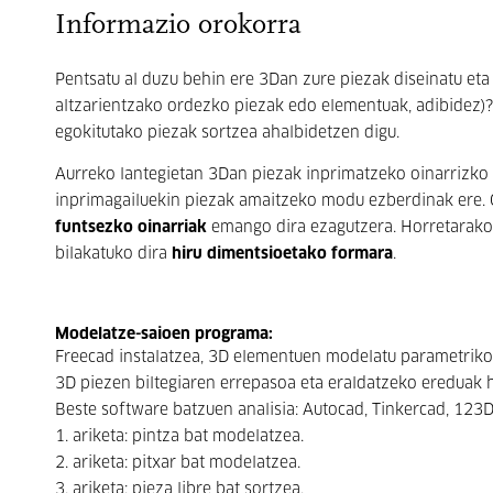
Informazio orokorra
Pentsatu al duzu behin ere 3Dan zure piezak diseinatu eta 
altzarientzako ordezko piezak edo elementuak, adibidez)
egokitutako piezak sortzea ahalbidetzen digu.
Aurreko lantegietan 3Dan piezak inprimatzeko oinarrizko 
inprimagailuekin piezak amaitzeko modu ezberdinak ere. Or
funtsezko oinarriak
emango dira ezagutzera. Horretarako,
bilakatuko dira
hiru dimentsioetako formara
.
Modelatze-saioen programa:
Freecad instalatzea, 3D elementuen modelatu parametrik
3D piezen biltegiaren errepasoa eta eraldatzeko ereduak 
Beste software batzuen analisia: Autocad, Tinkercad, 123D 
1. ariketa: pintza bat modelatzea.
2. ariketa: pitxar bat modelatzea.
3. ariketa: pieza libre bat sortzea.