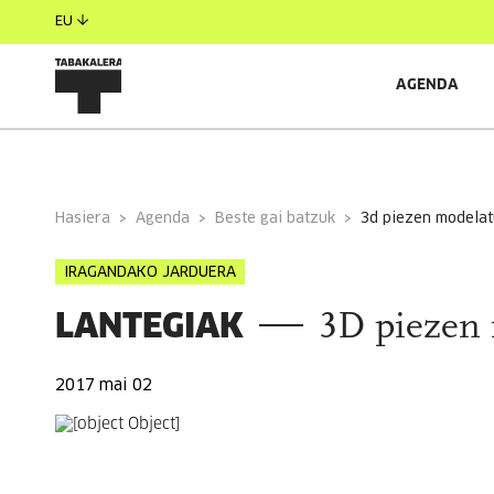
EU
AGENDA
INFORMAZIO OROKORRA
Hasiera
Agenda
Beste gai batzuk
3d piezen modela
IRAGANDAKO JARDUERA
LANTEGIAK
3D piezen
2017 mai 02