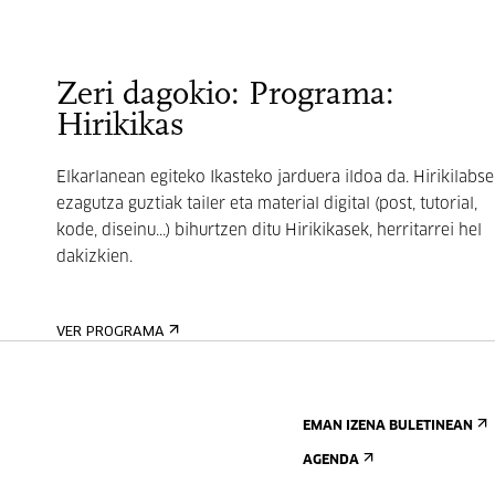
Zeri dagokio: Programa:
Hirikikas
Elkarlanean egiteko Ikasteko jarduera ildoa da. Hirikilabs
ezagutza guztiak tailer eta material digital (post, tutorial,
kode, diseinu...) bihurtzen ditu Hirikikasek, herritarrei hel
dakizkien.
VER PROGRAMA
EMAN IZENA BULETINEAN
AGENDA