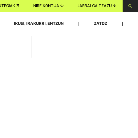
UTEGIAK
NIRE KONTUA
JARRAI GAITZAZU
IKUSI, IRAKURRI, ENTZUN
ZATOZ