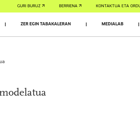
GURI BURUZ
BERRIENA
KONTAKTUA ETA ORD
ZER EGIN TABAKALERAN
MEDIALAB
tua
 modelatua