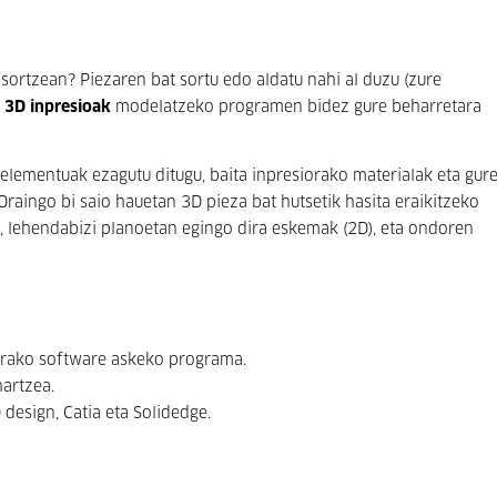
sortzean? Piezaren bat sortu edo aldatu nahi al duzu (zure
?
3D inpresioak
modelatzeko programen bidez gure beharretara
elementuak ezagutu ditugu, baita inpresiorako materialak eta gur
aingo bi saio hauetan 3D pieza bat hutsetik hasita eraikitzeko
 lehendabizi planoetan egingo dira eskemak (2D), eta ondoren
orako software askeko programa.
hartzea.
design, Catia eta Solidedge.