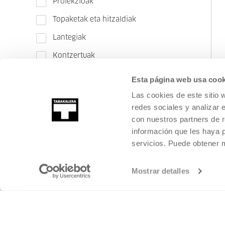
Proiekzioak
Topaketak eta hitzaldiak
Lantegiak
Kontzertuak
Bisitak
Esta página web usa cook
Instalazioak
Las cookies de este sitio 
redes sociales y analizar 
Performanceak eta emanaldiak
con nuestros partners de r
información que les haya 
servicios. Puede obtener
Publiko guztiak
Publiko orokorra
Mostrar detalles
Amateurrak
Kultur profesionalak
Haurrak eta familiak