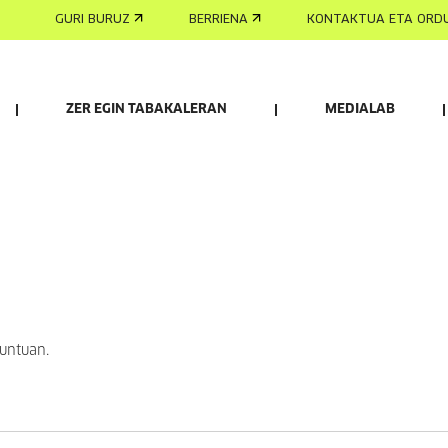
GURI BURUZ
BERRIENA
KONTAKTUA ETA ORD
ZER EGIN TABAKALERAN
MEDIALAB
puntuan.