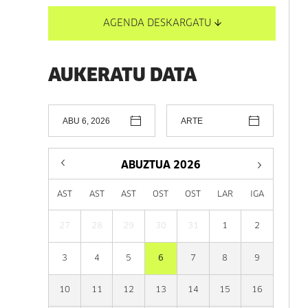
AGENDA DESKARGATU
AUKERATU DATA
ABUZTUA
2026
AST
AST
AST
OST
OST
LAR
IGA
27
28
29
30
31
1
2
3
4
5
6
7
8
9
10
11
12
13
14
15
16