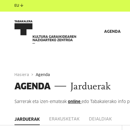
EU
AGENDA
Hasiera
agenda
AGENDA
Jarduerak
Sarrerak eta izen-emateak
online
edo Tabakalerako info 
ERAKUSKETAK
DEIALDIAK
JARDUERAK