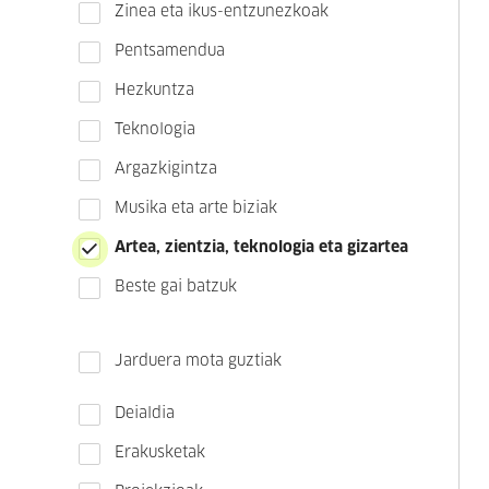
Zinea eta ikus-entzunezkoak
Pentsamendua
Hezkuntza
Teknologia
Argazkigintza
Musika eta arte biziak
Artea, zientzia, teknologia eta gizartea
Beste gai batzuk
Jarduera mota guztiak
Deialdia
Erakusketak