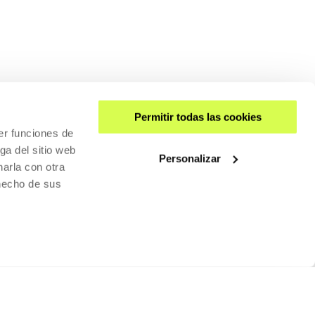
Permitir todas las cookies
er funciones de
ga del sitio web
Personalizar
arla con otra
 hecho de sus
IZEN-EMATEAK ETA SARRERAK