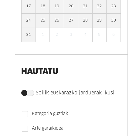
17
18
19
20
21
22
23
24
25
26
27
28
29
30
31
1
2
3
4
5
6
HAUTATU
Soilik euskarazko jarduerak ikusi
Kategoria guztiak
Arte garaikidea