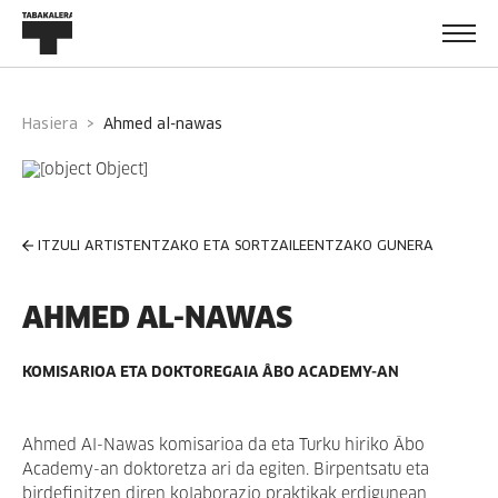
Hasiera
ahmed al-nawas
ITZULI ARTISTENTZAKO ETA SORTZAILEENTZAKO GUNERA
AHMED AL-NAWAS
KOMISARIOA ETA DOKTOREGAIA ÂBO ACADEMY-AN
Ahmed Al-Nawas komisarioa da eta Turku hiriko Âbo
Academy-an doktoretza ari da egiten. Birpentsatu eta
birdefinitzen diren kolaborazio praktikak erdigunean