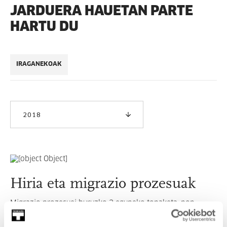
JARDUERA HAUETAN PARTE
HARTU DU
IRAGANEKOAK
2018
Hiria eta migrazio prozesuak
Migrazio prozesuei buruzko 3 eguneko topaketa, non
gaiaren inguruko aditu eta elkarteek bat egingo duten
hausnarketa bultzatu eta egitasmo ezberdinak