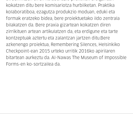
kokatzen ditu bere komisariotza hurbilketan. Praktika
kolaboratiboa, ezagutza produkzio moduan, eduki eta
formak eratzeko bidea, bere proiektuetako ildo zentrala
bilakatzen da. Bere praxia gizartean kokatzen diren
zirrikituen artean artikulatzen da, eta erdigune eta tarte
kontzeptuak aztertu eta zalantzan jartzen ditu.Bere
azkenengo proiektua, Remembering Silences, Helsinkiko
Checkpoint-ean 2015 urteko urritik 2016ko apirilaren
bitartean aurkeztu da. Al-Nawas The Museum of Impossible
Forms-en ko-sortzailea da.