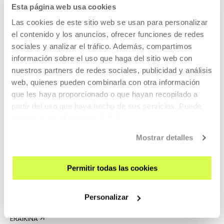
ZATOZ
Esta página web usa cookies
KONTAKTUA ETA ORDUTEGIAK
Las cookies de este sitio web se usan para personalizar
el contenido y los anuncios, ofrecer funciones de redes
NOLA ETORRI
sociales y analizar el tráfico. Además, compartimos
BISITA GIDATUAK
información sobre el uso que haga del sitio web con
OSTATUA
nuestros partners de redes sociales, publicidad y análisis
IRISGARRITASUNA
web, quienes pueden combinarla con otra información
que les haya proporcionado o que hayan recopilado a
ARAUAK
partir del uso que haya hecho de sus servicios. Puede
ERAIKINAREN PLANOA
obtener más información
AQUÍ
PRENTSA
Mostrar detalles
ARETOEN ALOKAIRUA
BIDALI ZURE PROPOSAMENA
Permitir todas las cookies
GURI BURUZ
Personalizar
EZAGUTU GAITZAZU
ERAIKINA