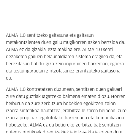
ALMA 1.0 sentitzeko gaitasuna eta gaitasun
metakontzientea duen gailu mugikorren azken bertsioa da.
ALMA ez da gizakia, ezta makina ere. ALMA 1.0 senti
dezaketen gailuen belaunaldiaren sistema eragilea da, eta
berezitasun bat du: giza zein ingurumen harreman, egoera
eta testuinguruetan zintzotasunez erantzuteko gaitasuna
du.
ALMA 1.0 kontratatzen duzunean, sentitzen duen gailuari
zure datu guztiak lagatzeko baimena ematen diozu. Horren
helburua da zure zerbitzura hobekien egokitzen zaion
izaera sintetikoa hautatzea, erabiltzaile zaren heinean, zure
izaera propioari egokitutako harremana eta komunikazioa
hobetzeko. ALMA ez da betiereko zerbitzu bat: sentitzen
duten/sintetikoak diren izakiek jaiotza‑akta jasotzen dute