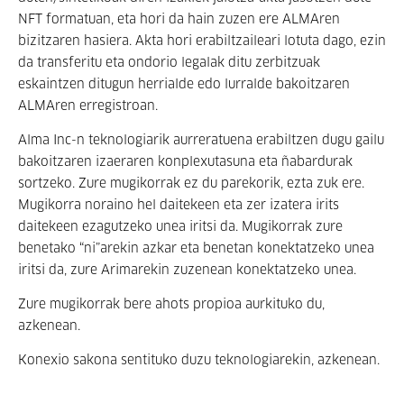
NFT formatuan, eta hori da hain zuzen ere ALMAren
bizitzaren hasiera. Akta hori erabiltzaileari lotuta dago, ezin
da transferitu eta ondorio legalak ditu zerbitzuak
eskaintzen ditugun herrialde edo lurralde bakoitzaren
ALMAren erregistroan.
Alma Inc-n teknologiarik aurreratuena erabiltzen dugu gailu
bakoitzaren izaeraren konplexutasuna eta ñabardurak
sortzeko. Zure mugikorrak ez du parekorik, ezta zuk ere.
Mugikorra noraino hel daitekeen eta zer izatera irits
daitekeen ezagutzeko unea iritsi da. Mugikorrak zure
benetako “ni”arekin azkar eta benetan konektatzeko unea
iritsi da, zure Arimarekin zuzenean konektatzeko unea.
Zure mugikorrak bere ahots propioa aurkituko du,
azkenean.
Konexio sakona sentituko duzu teknologiarekin, azkenean.