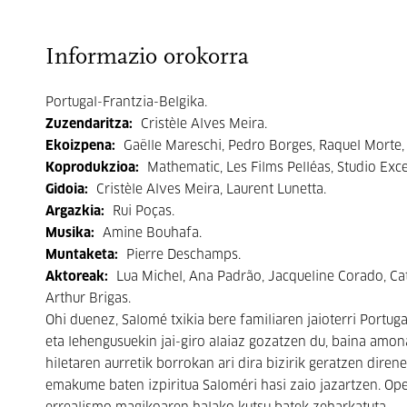
Informazio orokorra
Portugal-Frantzia-Belgika.
Zuzendaritza:
Cristèle Alves Meira.
Ekoizpena:
Gaëlle Mareschi, Pedro Borges, Raquel Morte, 
Koprodukzioa:
Mathematic, Les Films Pelléas, Studio Exc
Gidoia:
Cristèle Alves Meira, Laurent Lunetta.
Argazkia:
Rui Poças.
Musika:
Amine Bouhafa.
Muntaketa:
Pierre Deschamps.
Aktoreak:
Lua Michel, Ana Padrão, Jacqueline Corado, Cath
Arthur Brigas.
Ohi duenez, Salomé txikia bere familiaren jaioterri Portu
eta lehengusuekin jai-giro alaiaz gozatzen du, baina amona
hiletaren aurretik borrokan ari dira bizirik geratzen diren
emakume baten izpiritua Saloméri hasi zaio jazartzen. O