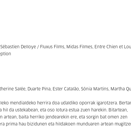
Sébastien Delloye / Fluxus Films, Midas Filmes, Entre Chien et Lou
eption
erine Salée, Duarte Pina, Ester Catalão, Sónia Martins, Martha Qu
galeko mendialdeko herrira doa udaldiko oporrak igarotzera. Berta
 hil da ustekabean, eta oso lotura estua zuen harekin. Bitartean,
en artean, baita herriko jendearekin ere, eta sorgin bat omen zen
pera prima hau bizidunen eta hildakoen munduaren artean mugitze