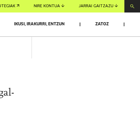
UTEGIAK
NIRE KONTUA
JARRAI GAITZAZU
IKUSI, IRAKURRI, ENTZUN
ZATOZ
gal-