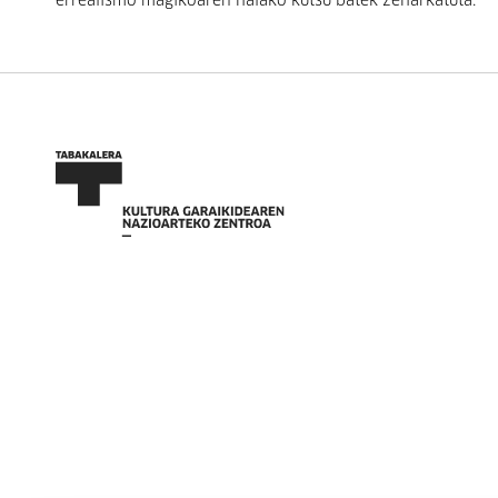
errealismo magikoaren halako kutsu batek zeharkatuta.