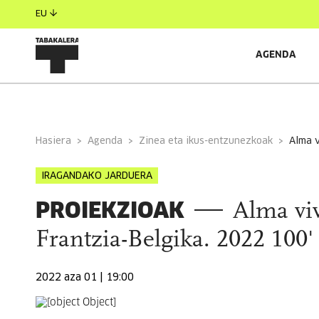
EU
AGENDA
INFORMAZIO OROKORRA
Hasiera
Agenda
Zinea eta ikus-entzunezkoak
alma 
IRAGANDAKO JARDUERA
PROIEKZIOAK
Alma viv
Frantzia-Belgika. 2022 100'
2022 aza 01 | 19:00