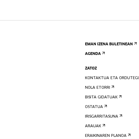
EMAN IZENA BULETINEAN
AGENDA
ZATOZ
KONTAKTUA ETA ORDUTEG
NOLA ETORRI
BISITA GIDATUAK
OSTATUA
IRISGARRITASUNA
ARAUAK
ERAIKINAREN PLANOA