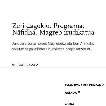
Zeri dagokio: Programa:
Nāfidha. Magreb irudikatua
Jarduera sorta honek Magrebeko eta Ipar Afrikako
sorkuntza garaikidera hurbiltzea proposatzen du.
VER PROGRAMA
EMAN IZENA BULETINEAN
AGENDA
ZATOZ