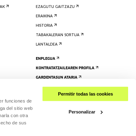
IAK
EZAGUTU GAITZAZU
ERAIKINA
HISTORIA
TABAKALERAN SORTUA
LANTALDEA
ENPLEGUA
KONTRATATZAILEAREN PROFILA
GARDENTASUN ATARIA
Permitir todas las cookies
er funciones de
ga del sitio web
Personalizar
arla con otra
 hecho de sus
PARTEKATU