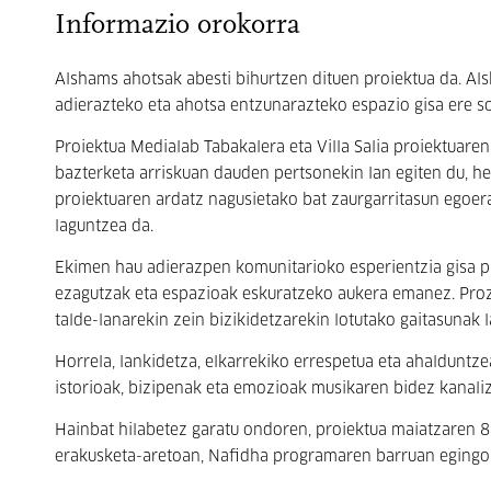
Informazio orokorra
Alshams ahotsak abesti bihurtzen dituen proiektua da. Al
adierazteko eta ahotsa entzunarazteko espazio gisa ere so
Proiektua Medialab Tabakalera eta Villa Salia proiektuar
bazterketa arriskuan dauden pertsonekin lan egiten du, h
proiektuaren ardatz nagusietako bat zaurgarritasun egoer
laguntzea da.
Ekimen hau adierazpen komunitarioko esperientzia gisa p
ezagutzak eta espazioak eskuratzeko aukera emanez. Proz
talde-lanarekin zein bizikidetzarekin lotutako gaitasunak l
Horrela, lankidetza, elkarrekiko errespetua eta ahalduntz
istorioak, bizipenak eta emozioak musikaren bidez kanaliz
Hainbat hilabetez garatu ondoren, proiektua maiatzaren 8a
erakusketa-aretoan, Nafidha programaren barruan egingo