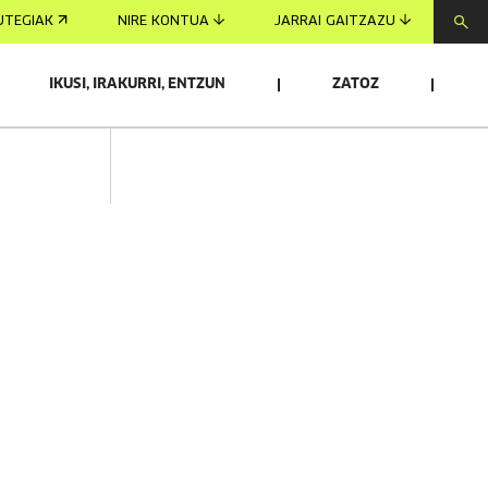
UTEGIAK
NIRE KONTUA
JARRAI GAITZAZU
IKUSI, IRAKURRI, ENTZUN
ZATOZ