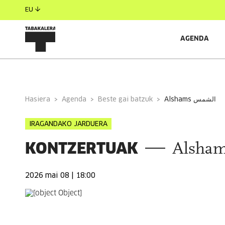
EU
AGENDA
INFORMAZIO OROKORRA
Hasiera
Agenda
Beste gai batzuk
alshams الشمس
IRAGANDAKO JARDUERA
KONTZERTUAK
2026 mai 08 | 18:00