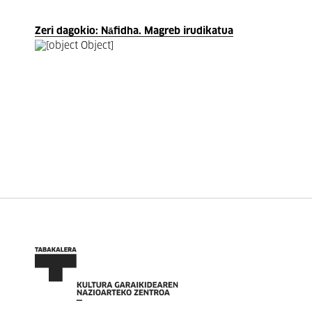
Zeri dagokio: Nāfidha. Magreb irudikatua