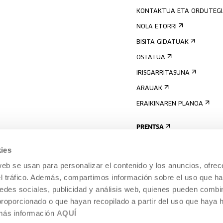
KONTAKTUA ETA ORDUTEG
NOLA ETORRI
BISITA GIDATUAK
OSTATUA
IRISGARRITASUNA
ARAUAK
ERAIKINAREN PLANOA
PRENTSA
ies
web se usan para personalizar el contenido y los anuncios, ofrec
el tráfico. Además, compartimos información sobre el uso que ha
edes sociales, publicidad y análisis web, quienes pueden combin
proporcionado o que hayan recopilado a partir del uso que haya
 más información
AQUÍ