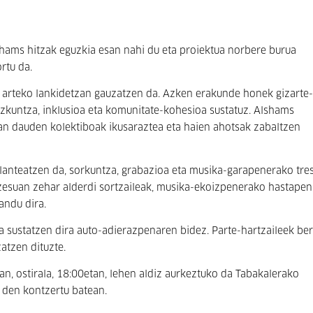
shams hitzak eguzkia esan nahi du eta proiektua norbere burua
rtu da.
en arteko lankidetzan gauzatzen da. Azken erakunde honek gizarte-
ezkuntza, inklusioa eta komunitate-kohesioa sustatuz. Alshams
an dauden kolektiboak ikusaraztea eta haien ahotsak zabaltzen
lanteatzen da, sorkuntza, grabazioa eta musika-garapenerako tre
esuan zehar alderdi sortzaileak, musika-ekoizpenerako hastapen
andu dira.
ea sustatzen dira auto-adierazpenaren bidez. Parte-hartzaileek be
atzen dituzte.
n, ostirala, 18:00etan, lehen aldiz aurkeztuko da Tabakalerako
 den kontzertu batean.