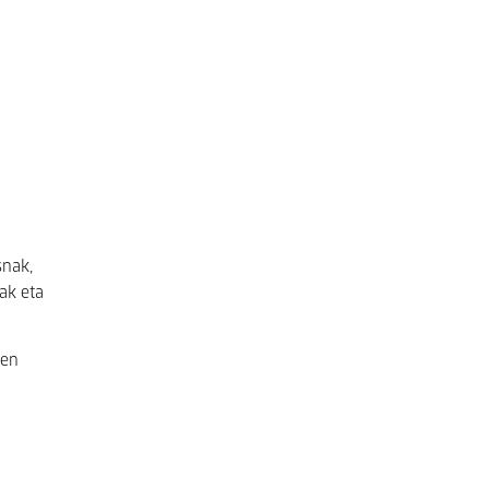
snak,
ak eta
ren