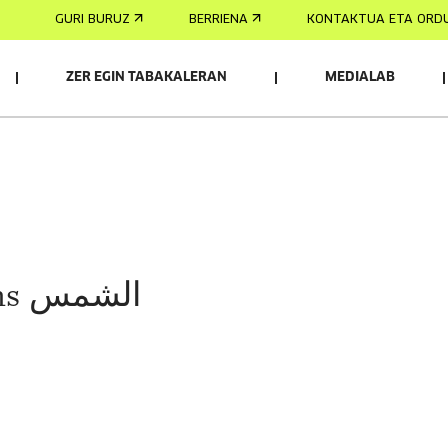
GURI BURUZ
BERRIENA
KONTAKTUA ETA ORD
ZER EGIN TABAKALERAN
MEDIALAB
Alshams الشمس