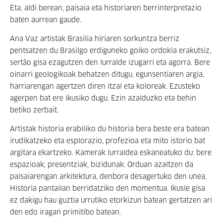
Eta, aldi berean, paisaia eta historiaren berrinterpretazio
baten aurrean gaude.
Ana Vaz artistak Brasilia hiriaren sorkuntza berriz
pentsatzen du Brasilgo erdiguneko goiko ordokia erakutsiz,
sertão gisa ezagutzen den lurralde izugarri eta agorra. Bere
oinarri geologikoak behatzen ditugu, egunsentiaren argia,
harriarengan agertzen diren itzal eta koloreak. Ezusteko
agerpen bat ere ikusiko dugu. Ezin azalduzko eta behin
betiko zerbait.
Artistak historia erabiliko du historia bera beste era batean
irudikatzeko eta esplorazio, profezioa eta mito istorio bat
argitara ekartzeko. Kamerak lurraldea eskaneatuko du: bere
espazioak, presentziak, bizidunak. Orduan azaltzen da
paisaiarengan arkitektura, denbora desagertuko den unea,
Historia pantailan berridatziko den momentua. Ikusle gisa
ez dakigu hau guztia urrutiko etorkizun batean gertatzen ari
den edo iragan primitibo batean.