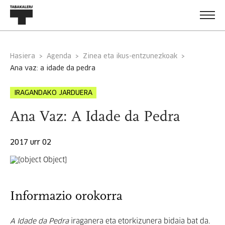
Hasiera
Agenda
Zinea eta ikus-entzunezkoak
ana vaz: a idade da pedra
IRAGANDAKO JARDUERA
Ana Vaz: A Idade da Pedra
2017 urr 02
Informazio orokorra
A Idade da Pedra
iraganera eta etorkizunera bidaia bat da.