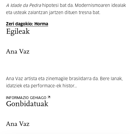
A Idade da Pedra
hipotesi bat da. Modernismoaren idealak
eta usteak zalantzan jartzen dituen tresna bat.
Zeri dagokio: Horma
Egileak
Ana Vaz
Ana Vaz artista eta zinemagile brasildarra da. Bere lanak,
idatziek eta performace-ek histor...
INFORMAZIO GEHIAGO
Gonbidatuak
Ana Vaz