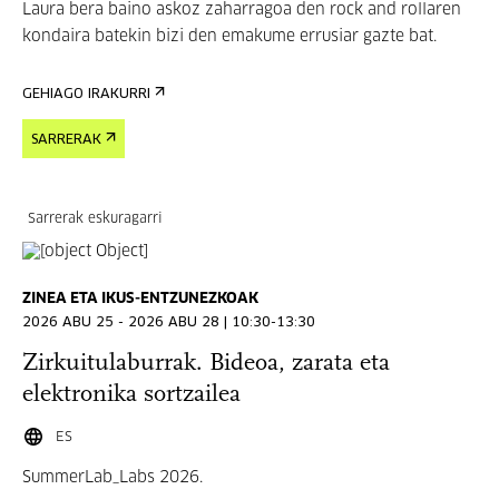
Laura bera baino askoz zaharragoa den rock and rollaren
kondaira batekin bizi den emakume errusiar gazte bat.
GEHIAGO IRAKURRI
SARRERAK
Sarrerak eskuragarri
ZINEA ETA IKUS-ENTZUNEZKOAK
2026 ABU 25 - 2026 ABU 28 | 10:30-13:30
Zirkuitulaburrak. Bideoa, zarata eta
elektronika sortzailea
ES
SummerLab_Labs 2026.