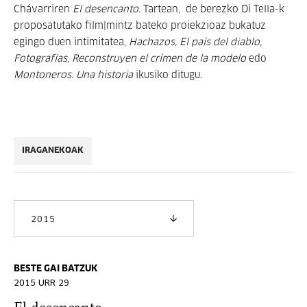
Chávarriren
El desencanto
. Tartean, de berezko Di Tella-k
proposatutako film|mintz bateko proiekzioaz bukatuz
egingo duen intimitatea,
Hachazos, El país del diablo,
Fotografías, Reconstruyen el crímen de la modelo
edo
Montoneros. Una historia
ikusiko ditugu.
IRAGANEKOAK
2015
BESTE GAI BATZUK
2015 URR 29