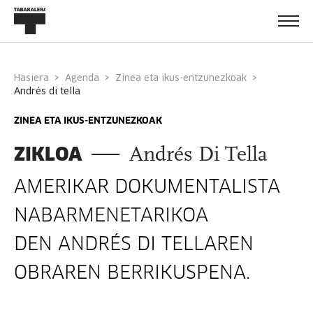
Hasiera
Agenda
Zinea eta ikus-entzunezkoak
andrés di tella
ZINEA ETA IKUS-ENTZUNEZKOAK
ZIKLOA
Andrés Di Tella
AMERIKAR DOKUMENTALISTA
NABARMENETARIKOA
DEN ANDRÉS DI TELLAREN
OBRAREN BERRIKUSPENA.