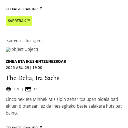
GEHIAGO IRAKURRI
SARRERAK
Sarrerak eskuragarri
ZINEA ETA IKUS-ENTZUNEZKOAK
2026 ABU 29 | 19:00
The Delta, Ira Sachs
EN
ES
Lincolnek eta Minhek Misisipin zehar txalupan bidaia bati
ekiten diotenean, ez da ihes egiteko beste saiakera huts bat
baino.