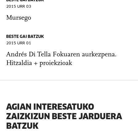
BESTE GAI BATZUK
2015 URR 03
Mursego
BESTE GAI BATZUK
2015 URR 01
Andrés Di Tella Fokuaren aurkezpena.
Hitzaldia + proiekzioak
AGIAN INTERESATUKO
ZAIZKIZUN BESTE JARDUERA
BATZUK