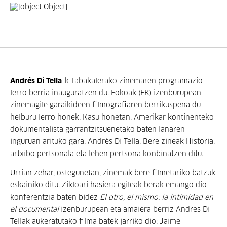
Andrés Di Tella
-k Tabakalerako zinemaren programazio
lerro berria inauguratzen du. Fokoak (FK) izenburupean
zinemagile garaikideen filmografiaren berrikuspena du
helburu lerro honek. Kasu honetan, Amerikar kontinenteko
dokumentalista garrantzitsuenetako baten lanaren
inguruan arituko gara, Andrés Di Tella. Bere zineak Historia,
artxibo pertsonala eta lehen pertsona konbinatzen ditu.
Urrian zehar, ostegunetan, zinemak bere filmetariko batzuk
eskainiko ditu. Zikloari hasiera egileak berak emango dio
konferentzia baten bidez
El otro, el mismo: la intimidad en
el documental
izenburupean eta amaiera berriz Andres Di
Tellak aukeratutako filma batek jarriko dio: Jaime