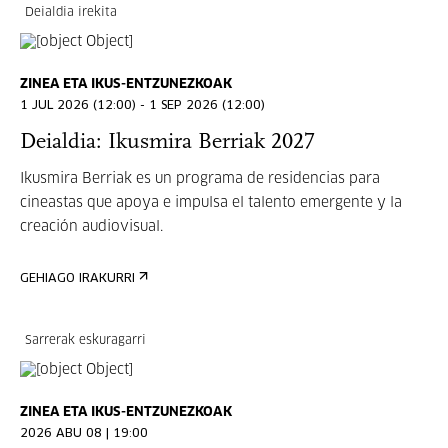
Deialdia irekita
ZINEA ETA IKUS-ENTZUNEZKOAK
1 JUL 2026 (12:00) - 1 SEP 2026 (12:00)
Deialdia: Ikusmira Berriak 2027
Ikusmira Berriak es un programa de residencias para
cineastas que apoya e impulsa el talento emergente y la
creación audiovisual.
GEHIAGO IRAKURRI
Sarrerak eskuragarri
ZINEA ETA IKUS-ENTZUNEZKOAK
2026 ABU 08 | 19:00