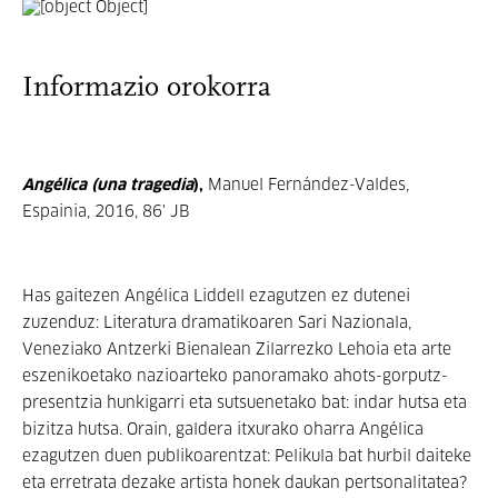
Informazio orokorra
Angélica (una tragedia
),
Manuel Fernández-Valdes,
Espainia, 2016, 86' JB
Has gaitezen Angélica Liddell ezagutzen ez dutenei
zuzenduz: Literatura dramatikoaren Sari Nazionala,
Veneziako Antzerki Bienalean Zilarrezko Lehoia eta arte
eszenikoetako nazioarteko panoramako ahots-gorputz-
presentzia hunkigarri eta sutsuenetako bat: indar hutsa eta
bizitza hutsa. Orain, galdera itxurako oharra Angélica
ezagutzen duen publikoarentzat: Pelikula bat hurbil daiteke
eta erretrata dezake artista honek daukan pertsonalitatea?