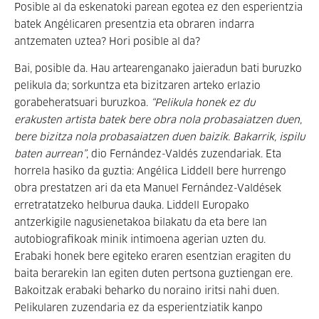
Posible al da eskenatoki parean egotea ez den esperientzia
batek Angélicaren presentzia eta obraren indarra
antzematen uztea? Hori posible al da?
Bai, posible da. Hau artearenganako jaieradun bati buruzko
pelikula da; sorkuntza eta bizitzaren arteko erlazio
gorabeheratsuari buruzkoa.
“Pelikula honek ez du
erakusten artista batek bere obra nola probasaiatzen duen,
bere bizitza nola probasaiatzen duen baizik. Bakarrik, ispilu
baten aurrean”
, dio Fernández-Valdés zuzendariak. Eta
horrela hasiko da guztia: Angélica Liddell bere hurrengo
obra prestatzen ari da eta Manuel Fernández-Valdések
erretratatzeko helburua dauka. Liddell Europako
antzerkigile nagusienetakoa bilakatu da eta bere lan
autobiografikoak minik intimoena agerian uzten du.
Erabaki honek bere egiteko eraren esentzian eragiten du
baita berarekin lan egiten duten pertsona guztiengan ere.
Bakoitzak erabaki beharko du noraino iritsi nahi duen.
Pelikularen zuzendaria ez da esperientziatik kanpo