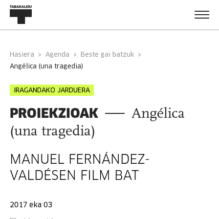
Hasiera
Agenda
Beste gai batzuk
angélica (una tragedia)
IRAGANDAKO JARDUERA
PROIEKZIOAK
Angélica
(una tragedia)
MANUEL FERNÁNDEZ-
VALDÉSEN FILM BAT
2017 eka 03