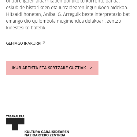
ondorengoen aldarrikapen politikoko korronte bat da,
eskubide historikoen eta lurraldearen ingurukoen aldekoa.
Hitzaldi honetan, Aníbal G. Arreguik beste interpretazio bat
emango dio quilombola mugimendua delakoari, zentzu
kinestesiko batetik.
GEHIAGO IRAKURRI
IKUSI ARTISTA ETA SORTZAILE GUZTIAK