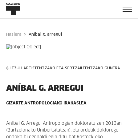
Hasiera
aníbal g. arregui
ITZULI ARTISTENTZAKO ETA SORTZAILEENTZAKO GUNERA
ANÍBAL G. ARREGUI
GIZARTE ANTROPOLOGIAKO IRAKASLEA
Aníbal G. Arregui Antropologian doktoratu zen 2013an
(Bartzelonako Unibertsitatean), eta ordutik doktorego
ondoko bi egonaldi egin ditu: bat Rostock-eko