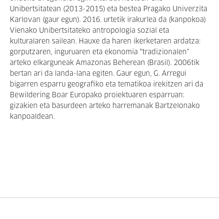
Unibertsitatean (2013-2015) eta bestea Pragako Univerzita
Karlovan (gaur egun). 2016. urtetik irakurlea da (kanpokoa)
Vienako Unibertsitateko antropologia sozial eta
kulturalaren sailean. Hauxe da haren ikerketaren ardatza:
gorputzaren, inguruaren eta ekonomia “tradizionalen”
arteko elkarguneak Amazonas Beherean (Brasil). 2006tik
bertan ari da landa-lana egiten. Gaur egun, G. Arregui
bigarren esparru geografiko eta tematikoa irekitzen ari da
Bewildering Boar Europako proiektuaren esparruan:
gizakien eta basurdeen arteko harremanak Bartzelonako
kanpoaldean.