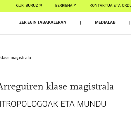
GURI BURUZ
BERRIENA
KONTAKTUA ETA ORD
ZER EGIN TABAKALERAN
MEDIALAB
AK
 klase magistrala
Arreguiren klase magistrala
NTROPOLOGOAK ETA MUNDU
K