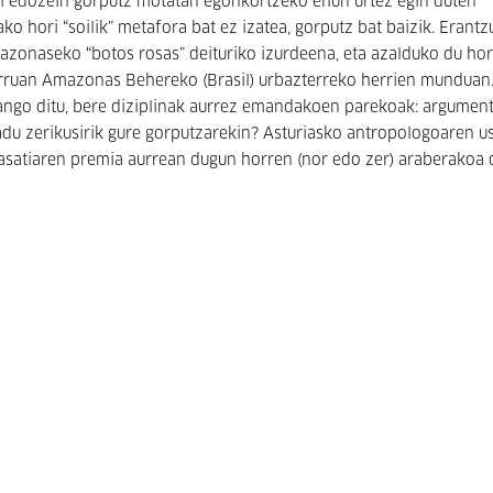
ori edozein gorputz motatan egonkortzeko ehun urtez egin duten
ko hori “soilik” metafora bat ez izatea, gorputz bat baizik. Erantz
mazonaseko “botos rosas” deituriko izurdeena, eta azalduko du hor
parruan Amazonas Behereko (Brasil) urbazterreko herrien munduan
mango ditu, bere diziplinak aurrez emandakoen parekoak: argumen
adu zerikusirik gure gorputzarekin? Asturiasko antropologoaren us
 basatiaren premia aurrean dugun horren (nor edo zer) araberakoa 