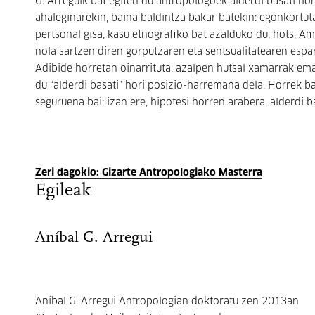
G. Arreguik bat egiten du antropologoek alderdi basati h
ahaleginarekin, baina baldintza bakar batekin: egonkortuta
pertsonal gisa, kasu etnografiko bat azalduko du, hots, A
nola sartzen diren gorputzaren eta sentsualitatearen es
Adibide horretan oinarrituta, azalpen hutsal xamarrak e
du “alderdi basati” hori posizio-harremana dela. Horrek b
seguruena bai; izan ere, hipotesi horren arabera, alderdi
Zeri dagokio: Gizarte Antropologiako Masterra
Egileak
Aníbal G. Arregui
Aníbal G. Arregui Antropologian doktoratu zen 2013an