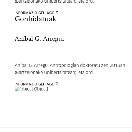
(Bartzelonako Unibertsitatean), eta ord...
INFORMAZIO GEHIAGO
Gonbidatuak
Aníbal G. Arregui
Aníbal G. Arregui Antropologian doktoratu zen 2013an
(Bartzelonako Unibertsitatean), eta ord...
INFORMAZIO GEHIAGO