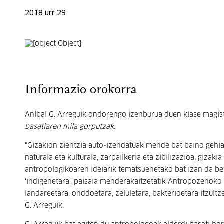
2018 urr 29
Informazio orokorra
Aníbal G. Arreguik ondorengo izenburua duen klase magist
basatiaren mila gorputzak.
“Gizakion zientzia auto-izendatuak mende bat baino gehia
naturala eta kulturala, zarpailkeria eta zibilizazioa, giza
antropologikoaren ideiarik tematsuenetako bat izan da bet
‘indigenetara’, paisaia menderakaitzetatik Antropozenoko a
landareetara, onddoetara, zeluletara, bakterioetara itzultz
G. Arreguik.