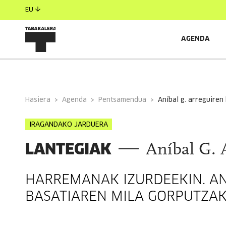
EU
AGENDA
INFORMAZIO OROKORRA
EGILEAK
GONBIDATU
Hasiera
Agenda
Pentsamendua
aníbal g. arreguiren
IRAGANDAKO JARDUERA
LANTEGIAK
Aníbal G. 
HARREMANAK IZURDEEKIN. A
BASATIAREN MILA GORPUTZA