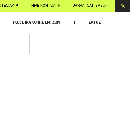
UTEGIAK
NIRE KONTUA
JARRAI GAITZAZU
IKUSI, IRAKURRI, ENTZUN
ZATOZ