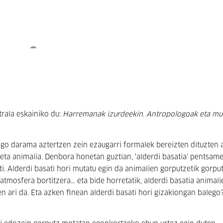
rala eskainiko du:
Harremanak izurdeekin. Antropologoak eta m
go darama aztertzen zein ezaugarri formalek bereizten dituzten 
kia eta animalia. Denbora honetan guztian, ‘alderdi basatia’ pentsa
i. Alderdi basati hori mutatu egin da animalien gorputzetik gorpu
tmosfera bortitzera… eta bide horretatik, alderdi basatia animalie
en ari da. Eta azken finean alderdi basati hori gizakiongan balego?