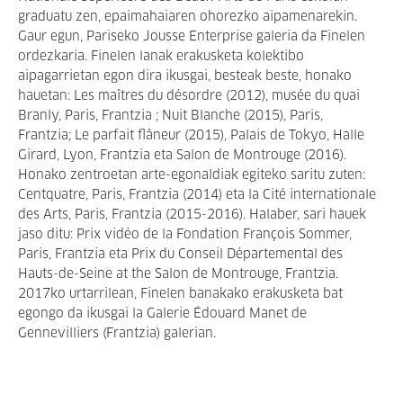
graduatu zen, epaimahaiaren ohorezko aipamenarekin.
Gaur egun, Pariseko Jousse Enterprise galeria da Finelen
ordezkaria. Finelen lanak erakusketa kolektibo
aipagarrietan egon dira ikusgai, besteak beste, honako
hauetan: Les maîtres du désordre (2012), musée du quai
Branly, Paris, Frantzia ; Nuit Blanche (2015), Paris,
Frantzia; Le parfait flâneur (2015), Palais de Tokyo, Halle
Girard, Lyon, Frantzia eta Salon de Montrouge (2016).
Honako zentroetan arte-egonaldiak egiteko saritu zuten:
Centquatre, Paris, Frantzia (2014) eta la Cité internationale
des Arts, Paris, Frantzia (2015-2016). Halaber, sari hauek
jaso ditu: Prix vidéo de la Fondation François Sommer,
Paris, Frantzia eta Prix du Conseil Départemental des
Hauts-de-Seine at the Salon de Montrouge, Frantzia.
2017ko urtarrilean, Finelen banakako erakusketa bat
egongo da ikusgai la Galerie Édouard Manet de
Gennevilliers (Frantzia) galerian.