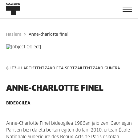
Hasiera
anne-charlotte finel
ITZULI ARTISTENTZAKO ETA SORTZAILEENTZAKO GUNERA
ANNE-CHARLOTTE FINEL
BIDEOGILEA
Anne-Charlotte Finel bideogilea 1986an jaio zen. Gaur egun
Parisen bizi da eta bertan egiten du lan. 2010. urtean École
Nationale Supérieure des Beaux-Arts de Paris eskolan