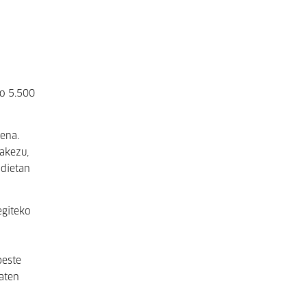
ro 5.500
oena.
zakezu,
ndietan
egiteko
beste
maten