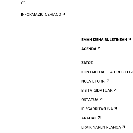
et...
INFORMAZIO GEHIAGO
EMAN IZENA BULETINEAN
AGENDA
ZATOZ
KONTAKTUA ETA ORDUTEG
NOLA ETORRI
BISITA GIDATUAK
OSTATUA
IRISGARRITASUNA
ARAUAK
ERAIKINAREN PLANOA