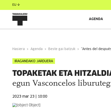
EU
AGENDA
INFORMAZIO OROKORRA
EGILEAK
GONBIDATU
Hasiera
Agenda
Beste gai batzuk
“antes del despu
IRAGANDAKO JARDUERA
TOPAKETAK ETA HITZALDI
egun Vasconcelos liburuteg
2023 mar 23 | 10:00