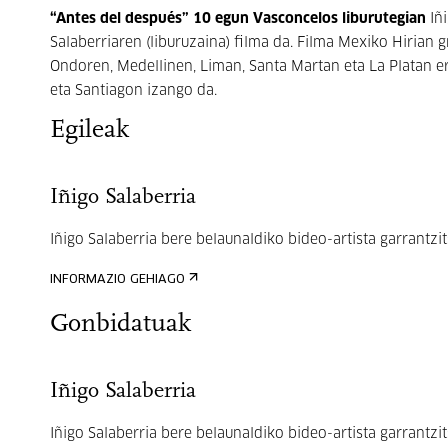
“Antes del después” 10 egun Vasconcelos liburutegian
Iñi
Salaberriaren (liburuzaina) filma da. Filma Mexiko Hirian g
Ondoren, Medellinen, Liman, Santa Martan eta La Platan er
eta Santiagon izango da.
Egileak
Iñigo Salaberria
Iñigo Salaberria bere belaunaldiko bideo-artista garrantzits
INFORMAZIO GEHIAGO
Gonbidatuak
Iñigo Salaberria
Iñigo Salaberria bere belaunaldiko bideo-artista garrantzits