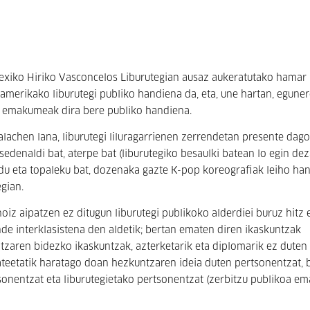
exiko Hiriko Vasconcelos Liburutegian ausaz aukeratutako hamar
oamerikako liburutegi publiko handiena da, eta, une hartan, egune
eko emakumeak dira bere publiko handiena.
Kalachen lana, liburutegi liluragarrienen zerrendetan presente dag
sedenaldi bat, aterpe bat (liburutegiko besaulki batean lo egin de
ordu eta topaleku bat, dozenaka gazte K-pop koreografiak leiho ha
egian.
noiz aipatzen ez ditugun liburutegi publikoko alderdiei buruz hitz 
nde interklasistena den aldetik; bertan ematen diren ikaskuntzak
ntzaren bidezko ikaskuntzak, azterketarik eta diplomarik ez duten
tateetatik haratago doan hezkuntzaren ideia duten pertsonentzat, 
sonentzat eta liburutegietako pertsonentzat (zerbitzu publikoa e