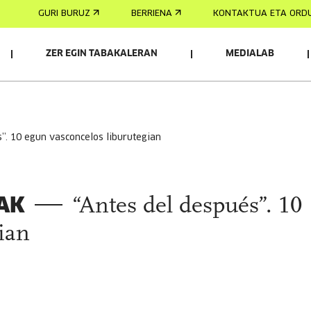
GURI BURUZ
BERRIENA
KONTAKTUA ETA ORD
ZER EGIN TABAKALERAN
MEDIALAB
AK
és”. 10 egun vasconcelos liburutegian
AK
“Antes del después”. 10
ian