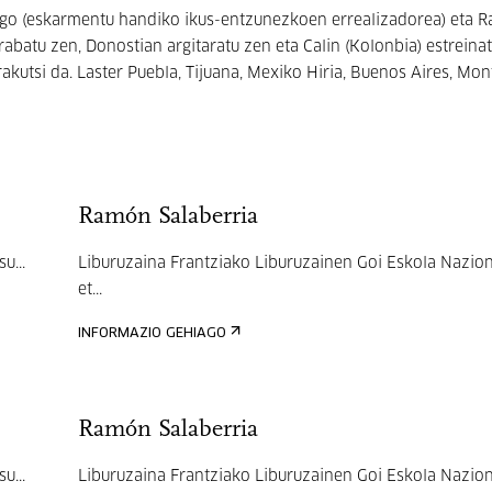
go (eskarmentu handiko ikus-entzunezkoen errealizadorea) eta 
rabatu zen, Donostian argitaratu zen eta Calin (Kolonbia) estreinat
akutsi da. Laster Puebla, Tijuana, Mexiko Hiria, Buenos Aires, Mo
Ramón Salaberria
u...
Liburuzaina Frantziako Liburuzainen Goi Eskola Nazio
et...
INFORMAZIO GEHIAGO
Ramón Salaberria
u...
Liburuzaina Frantziako Liburuzainen Goi Eskola Nazio