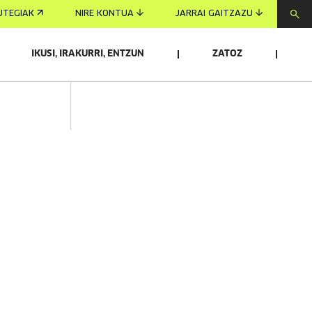
UTEGIAK
NIRE KONTUA
JARRAI GAITZAZU
IKUSI, IRAKURRI, ENTZUN
ZATOZ