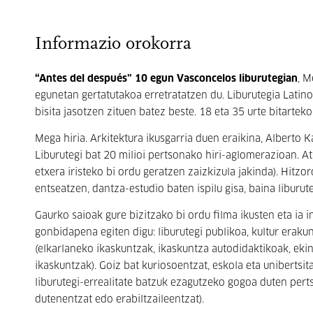
Informazio orokorra
“Antes del después” 10 egun Vasconcelos liburutegian
, M
egunetan gertatutakoa erretratatzen du. Liburutegia Latin
bisita jasotzen zituen batez beste. 18 eta 35 urte bitart
Mega hiria. Arkitektura ikusgarria duen eraikina, Alberto 
Liburutegi bat 20 milioi pertsonako hiri-aglomerazioan. At
etxera iristeko bi ordu geratzen zaizkizula jakinda). Hitz
entseatzen, dantza-estudio baten ispilu gisa, baina liburut
Gaurko saioak gure bizitzako bi ordu filma ikusten eta ia i
gonbidapena egiten digu: liburutegi publikoa, kultur eraku
(elkarlaneko ikaskuntzak, ikaskuntza autodidaktikoak, eki
ikaskuntzak). Goiz bat kuriosoentzat, eskola eta unibertsi
liburutegi-errealitate batzuk ezagutzeko gogoa duten pert
dutenentzat edo erabiltzaileentzat).