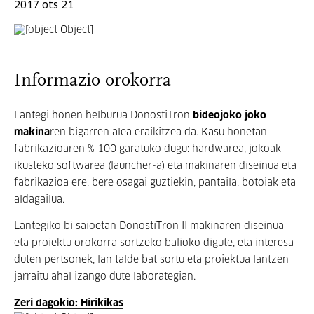
2017 ots 21
Informazio orokorra
Lantegi honen helburua DonostiTron
bideojoko joko
makina
ren bigarren alea eraikitzea da. Kasu honetan
fabrikazioaren % 100 garatuko dugu: hardwarea, jokoak
ikusteko softwarea (launcher-a) eta makinaren diseinua eta
fabrikazioa ere, bere osagai guztiekin, pantaila, botoiak eta
aldagailua.
Lantegiko bi saioetan DonostiTron II makinaren diseinua
eta proiektu orokorra sortzeko balioko digute, eta interesa
duten pertsonek, lan talde bat sortu eta proiektua lantzen
jarraitu ahal izango dute laborategian.
Zeri dagokio: Hirikikas