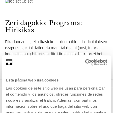
Zeri dagokio: Programa:
Hirikikas
Elkarlanean egiteko Ikasteko jarduera ildoa da. Hirikilabsen
ezagutza guztiak tailer eta material digital (post, tutorial,
kode, diseinu...) bihurtzen ditu Hirikikasek, herritarrei hel
dakizkien.
VER PROGRAMA
Esta página web usa cookies
Las cookies de este sitio web se usan para personalizar
el contenido y los anuncios, ofrecer funciones de redes
sociales y analizar el tráfico. Además, compartimos
información sobre el uso que haga del sitio web con
nuestros partners de redes sociales, publicidad y análisis