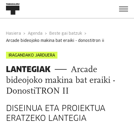
Hasiera
Agenda
Beste gai batzuk
arcade bideojoko makina bat eraiki - donostitron ii
IRAGANDAKO JARDUERA
LANTEGIAK
Arcade
bideojoko makina bat eraiki -
DonostiTRON II
DISEINUA ETA PROIEKTUA
ERATZEKO LANTEGIA