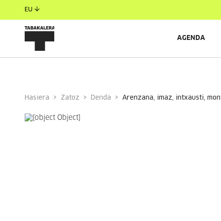
EU
AGENDA
Hasiera
Zatoz
Denda
arenzana, imaz, intxausti, mon