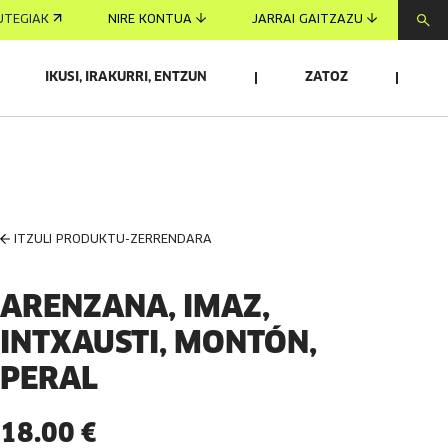
UTEGIAK
NIRE KONTUA
JARRAI GAITZAZU
IKUSI, IRAKURRI, ENTZUN
ZATOZ
ITZULI PRODUKTU-ZERRENDARA
ARENZANA, IMAZ,
INTXAUSTI, MONTÓN,
PERAL
18.00 €