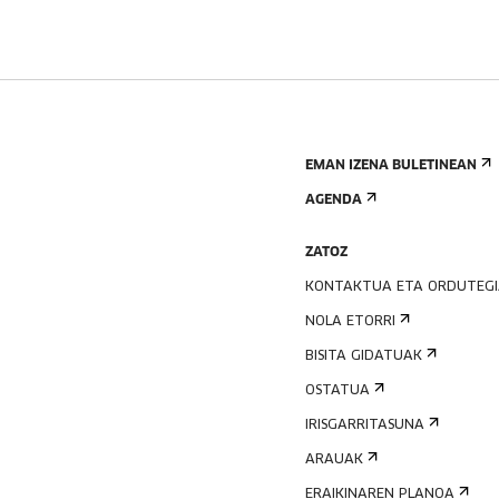
EMAN IZENA BULETINEAN
AGENDA
ZATOZ
KONTAKTUA ETA ORDUTEG
NOLA ETORRI
BISITA GIDATUAK
OSTATUA
IRISGARRITASUNA
ARAUAK
ERAIKINAREN PLANOA