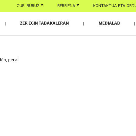
GURI BURUZ
BERRIENA
KONTAKTUA ETA ORD
ZER EGIN TABAKALERAN
MEDIALAB
tón, peral