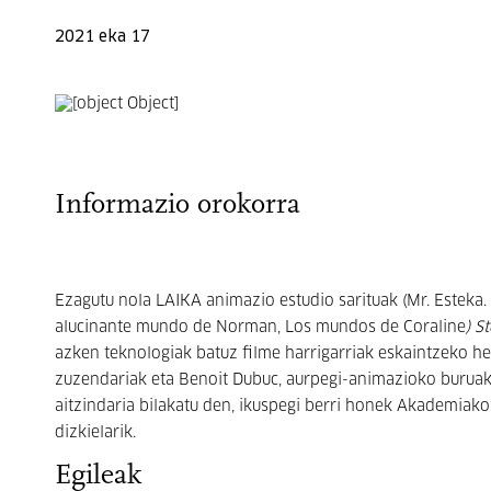
2021 eka 17
Informazio orokorra
Ezagutu nola LAIKA animazio estudio sarituak (Mr. Esteka. 
alucinante mundo de Norman, Los mundos de Coraline
) S
azken teknologiak batuz filme harrigarriak eskaintzeko h
zuzendariak eta Benoit Dubuc, aurpegi-animazioko buruak
aitzindaria bilakatu den, ikuspegi berri honek Akademia
dizkielarik.
Egileak