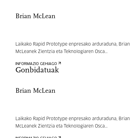
Brian McLean
Laikako Rapid Prototype enpresako arduraduna, Brian
McLeanek Zientzia eta Teknologiaren Osca...
INFORMAZIO GEHIAGO
Gonbidatuak
Brian McLean
Laikako Rapid Prototype enpresako arduraduna, Brian
McLeanek Zientzia eta Teknologiaren Osca...