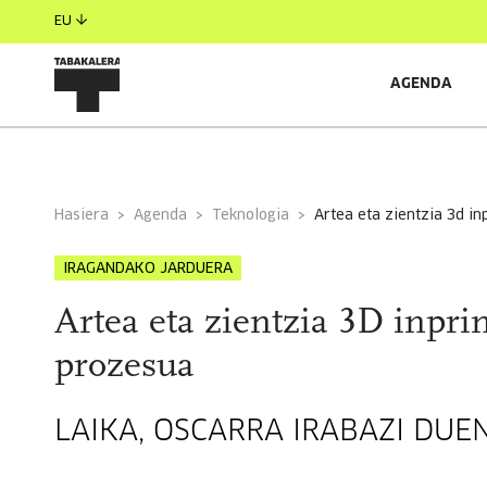
EU
AGENDA
INFORMAZIO OROKORRA
EGILEAK
GONBIDATU
Hasiera
Agenda
Teknologia
artea eta zientzia 3d 
IRAGANDAKO JARDUERA
Artea eta zientzia 3D inpr
prozesua
LAIKA, OSCARRA IRABAZI DUE