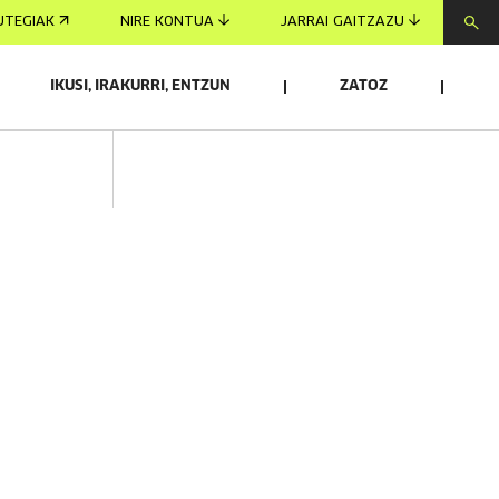
UTEGIAK
NIRE KONTUA
JARRAI GAITZAZU
IKUSI, IRAKURRI, ENTZUN
ZATOZ