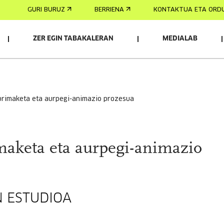
GURI BURUZ
BERRIENA
KONTAKTUA ETA ORD
ZER EGIN TABAKALERAN
MEDIALAB
AK
inprimaketa eta aurpegi-animazio prozesua
imaketa eta aurpegi-animazio
N ESTUDIOA