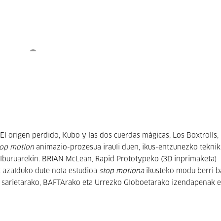
El origen perdido, Kubo y las dos cuerdas mágicas, Los Boxtrolls, 
top motion
animazio-prozesua irauli duen, ikus-entzunezko teknik
elburuarekin. BRIAN McLean, Rapid Prototypeko (3D inprimaketa)
 azalduko dute nola estudioa
stop motiona
ikusteko modu berri b
ko sarietarako, BAFTArako eta Urrezko Globoetarako izendapenak