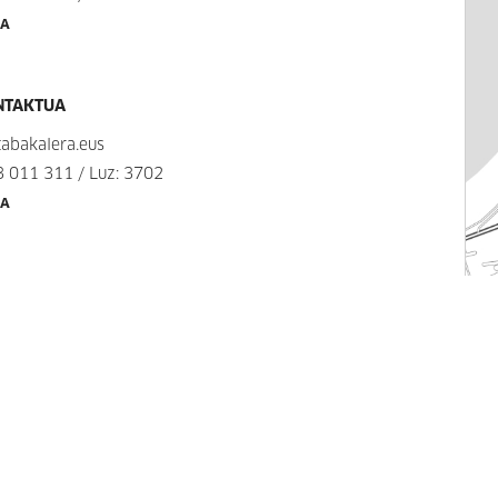
UA
NTAKTUA
abakalera.eus
3 011 311
/ Luz: 3702
UA