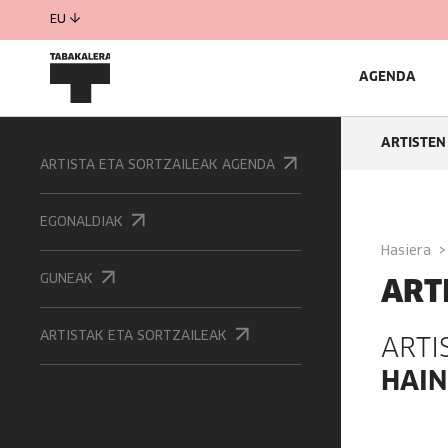
EU
AGENDA
ARTISTEN
ARTISTA ETA SORTZAILEAK AGENDA
EGONALDIAK
Hasiera
ART
GUNEAK
ARTISTAK ETA SORTZAILEAK
ARTI
HAIN