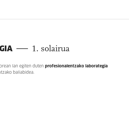
GIA
1. solairua
orean lan egiten duten
profesionalentzako laborategia
ntzako baliabidea.