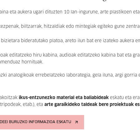
ina eta aukera ugari dituzten 10 lan-ingurune, arte plastikoen et
ezpenak, biltzarrak, hitzaldiak edo mintegiak egiteko gune zentrala
 bizietara bideratutako platoa, areto ilun bat ere izateko aukera 
oak editatzeko hiru kabina, audioak editatzeko kabina bat eta gra
amenduaz hornituak.
zki analogikoak errebelatzeko laborategia, gela iluna, argi gorria 
bakoitzak
ikus-entzunezko material eta baliabideak
eskatu eta era
 tripodeak, etab.), eta
arte garaikideko taldeak bere proiektuak 
IDEEI BURUZKO INFORMAZIOA ESKATU