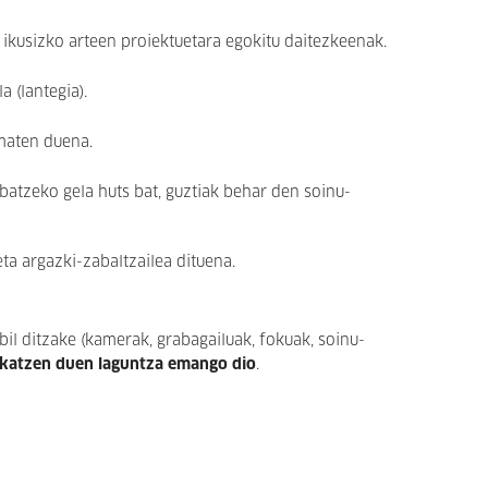
a ikusizko arteen proiektuetara egokitu daitezkeenak.
 (lantegia).
ematen duena.
batzeko gela huts bat, guztiak behar den soinu-
eta argazki-zabaltzailea dituena.
bil ditzake (kamerak, grabagailuak, fokuak, soinu-
eskatzen duen laguntza emango dio
.