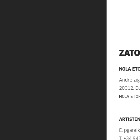
ZAT
NOLA ET
Andre zig
20012. D
NOLA ETOR
ARTISTE
E.
pgarai
T.
+34 94