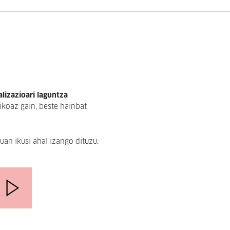
alizazioari laguntza
ikoaz gain, beste hainbat
an ikusi ahal izango dituzu: