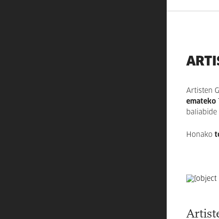
ARTI
Artisten
emateko
baliabide
Honako
t
Artis