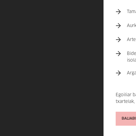
Tama
Aurk
Arte
Bide
isol
Arga
Egoiliar 
txartelak,
BALIAB