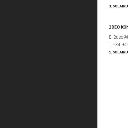
3. SOLAIR
2DEO KO
E.
2deo@t
T.
+34 94
1. SOLAIR