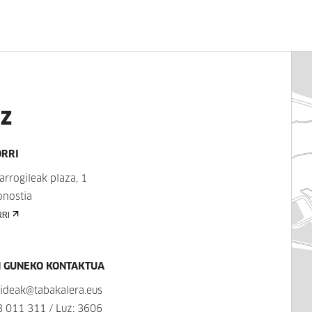
OZ
ORRI
arrogileak plaza, 1
onostia
RI
N GUNEKO KONTAKTUA
kideak@tabakalera.eus
3 011 311
/ Luz: 3606