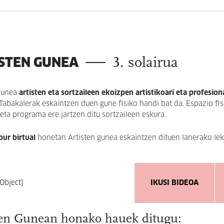
STEN GUNEA
3. solairua
 Gunea
artisten eta sortzaileen ekoizpen artistikoari eta profesion
Tabakalerak eskaintzen duen gune fisiko handi bat da. Espazio fis
 eta programa ere jartzen ditu sortzaileen eskura.
our birtual
honetan Artisten gunea eskaintzen dituen lanerako leku
IKUSI BIDEOA
ten Gunean honako hauek ditugu: