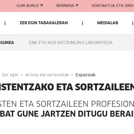
GURI BURUZ
BERRIENA
KONTAKTUA ETA ORD
ZER EGIN TABAKALERAN
MEDIALAB
 GUNEA
ZINE ETA IKUS-ENTZUNEZKO LABORATEGIA
Zer egin
Artista eta sortzaileak
espazioak
ISTENTZAKO ETA SORTZAILE
STEN ETA SORTZAILEEN PROFESIO
BAT GUNE JARTZEN DITUGU BERAI