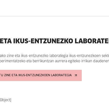
 ETA IKUS-ENTZUNEZKO LABORATE
ako zine eta ikus-entzunezko laborategia ikus-entzunezkoen sekt
sperimentatzeko eta berrikuntzan aurrera egiteko irrikan daudene
U ZINE ETA IKUS-ENTZUNEZKOEN LABORATEGIA