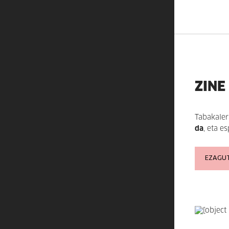
ZINE
Tabakaler
da
, eta e
EZAGUT