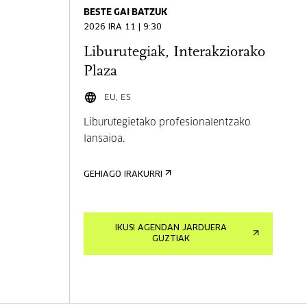
BESTE GAI BATZUK
2026 IRA 11 | 9:30
Liburutegiak, Interakziorako
Plaza
EU, ES
Liburutegietako profesionalentzako
lansaioa.
GEHIAGO IRAKURRI
IKUSI AGENDAN JARDUERA
GUZTIAK