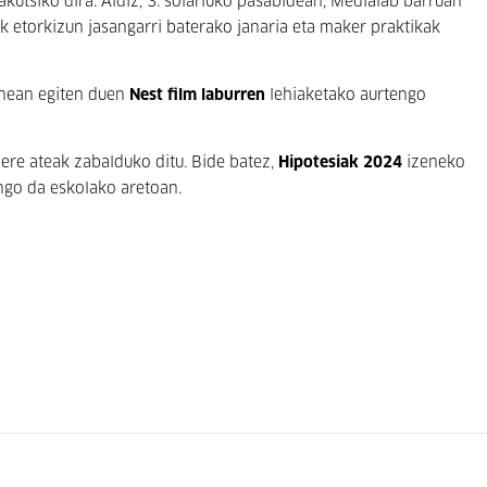
utsiko dira. Aldiz, 3. solariuko pasabidean, Medialab barruan
 etorkizun jasangarri baterako janaria eta maker praktikak
anean egiten duen
Nest film laburren
lehiaketako aurtengo
ere ateak zabalduko ditu. Bide batez,
Hipotesiak 2024
izeneko
ngo da eskolako aretoan.