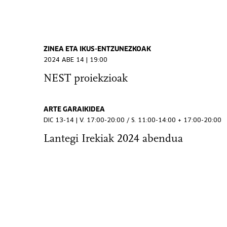
ZINEA ETA IKUS-ENTZUNEZKOAK
2024 ABE 14 | 19:00
NEST proiekzioak
ARTE GARAIKIDEA
DIC 13-14 | V. 17:00-20:00 / S. 11:00-14:00 + 17:00-20:00
Lantegi Irekiak 2024 abendua