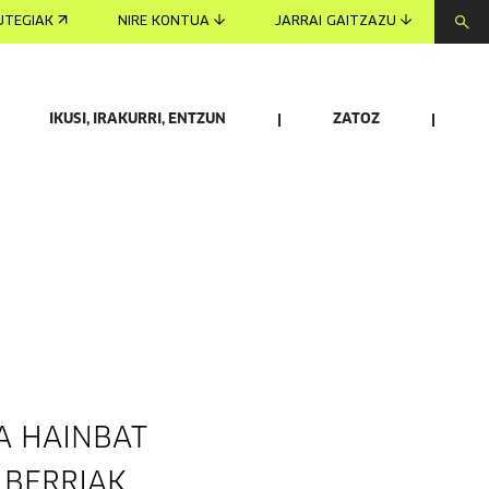
UTEGIAK
NIRE KONTUA
JARRAI GAITZAZU
IKUSI, IRAKURRI, ENTZUN
ZATOZ
A HAINBAT
 BERRIAK