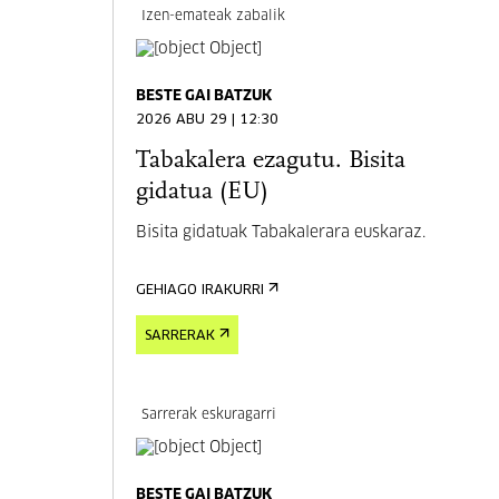
Izen-emateak zabalik
BESTE GAI BATZUK
2026 ABU 29 | 12:30
Tabakalera ezagutu. Bisita
gidatua (EU)
Bisita gidatuak Tabakalerara euskaraz.
GEHIAGO IRAKURRI
SARRERAK
Sarrerak eskuragarri
BESTE GAI BATZUK