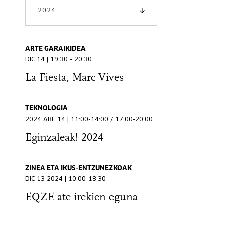
2024
ARTE GARAIKIDEA
DIC 14 | 19:30 - 20:30
La Fiesta, Marc Vives
TEKNOLOGIA
2024 ABE 14 | 11:00-14:00 / 17:00-20:00
Eginzaleak! 2024
ZINEA ETA IKUS-ENTZUNEZKOAK
DIC 13 2024 | 10:00-18:30
EQZE ate irekien eguna