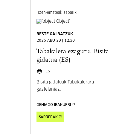
Izen-emateak zabalik
BESTE GAI BATZUK
2026 ABU 29 | 12:30
Tabakalera ezagutu. Bisita
gidatua (ES)
ES
Bisita gidatuak Tabakalerara
gaztelaniaz.
GEHIAGO IRAKURRI
SARRERAK