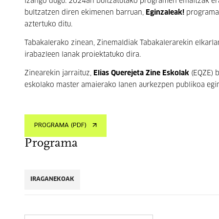
izango dugu. 2024an bultzatutako programen emaitzak erak
bultzatzen diren ekimenen barruan,
Eginzaleak!
programak
aztertuko ditu.
Tabakalerako zinean, Zinemaldiak Tabakalerarekin elkarl
irabazleen lanak proiektatuko dira.
Zinearekin jarraituz,
Elias Querejeta Zine Eskolak
(EQZE) b
eskolako master amaierako lanen aurkezpen publikoa egi
PROGRAMA (PDF)
Programa
IRAGANEKOAK