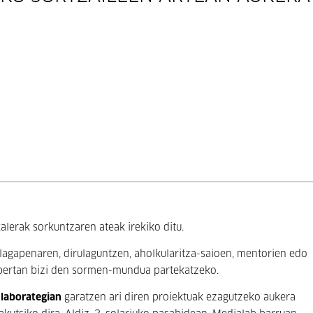
lerak sorkuntzaren ateak irekiko ditu.
agapenaren, dirulaguntzen, aholkularitza-saioen, mentorien edo
u bertan bizi den sormen-mundua partekatzeko.
 laborategian
garatzen ari diren proiektuak ezagutzeko aukera