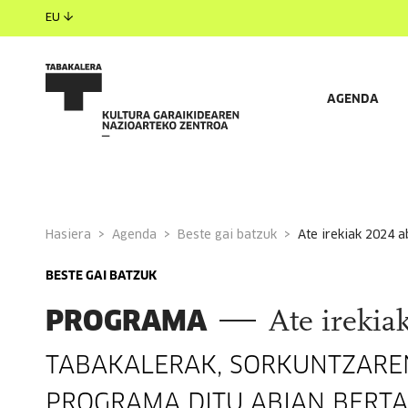
EU
AGENDA
Hasiera
Agenda
Beste gai batzuk
ate irekiak 2024 
BESTE GAI BATZUK
PROGRAMA
Ate irekia
TABAKALERAK, SORKUNTZAREN
PROGRAMA DITU ABIAN BERTA