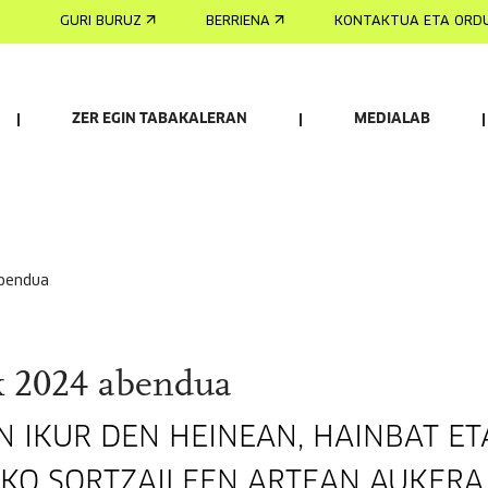
GURI BURUZ
BERRIENA
KONTAKTUA ETA ORD
ZER EGIN TABAKALERAN
MEDIALAB
abendua
k 2024 abendua
 IKUR DEN HEINEAN, HAINBAT ET
KO SORTZAILEEN ARTEAN AUKERA