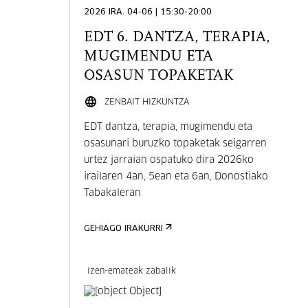
2026 IRA. 04-06 | 15:30-20:00
EDT 6. DANTZA, TERAPIA,
MUGIMENDU ETA
OSASUN TOPAKETAK
ZENBAIT HIZKUNTZA
EDT dantza, terapia, mugimendu eta
osasunari buruzko topaketak seigarren
urtez jarraian ospatuko dira 2026ko
irailaren 4an, 5ean eta 6an, Donostiako
Tabakaleran
GEHIAGO IRAKURRI
Izen-emateak zabalik