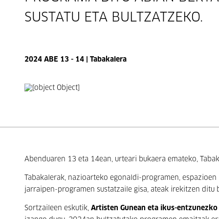
SUSTATU ETA BULTZATZEKO.
2024 ABE 13 - 14 | Tabakalera
Abenduaren 13 eta 14ean, urteari bukaera emateko, Tabaka
Tabakalerak, nazioarteko egonaldi-programen, espazioen l
jarraipen-programen sustatzaile gisa, ateak irekitzen dit
Sortzaileen eskutik,
Artisten Gunean eta ikus-entzunezko