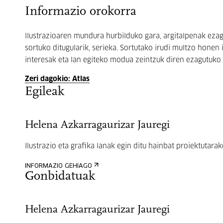
Informazio orokorra
llustrazioaren mundura hurbilduko gara, argitalpenak ezagu
sortuko ditugularik, serieka. Sortutako irudi multzo honen
interesak eta lan egiteko modua zeintzuk diren ezagutuko 
Zeri dagokio: Atlas
Egileak
Helena Azkarragaurizar Jauregi
Ilustrazio eta grafika lanak egin ditu hainbat proiektutarako
INFORMAZIO GEHIAGO
Gonbidatuak
Helena Azkarragaurizar Jauregi