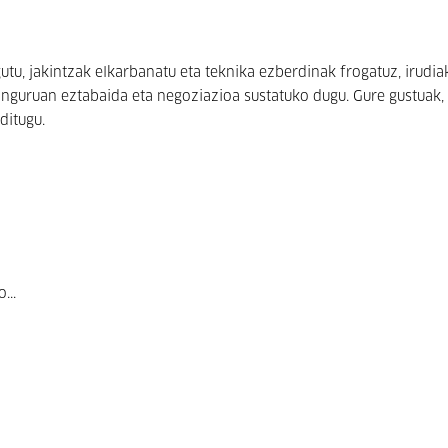
tu, jakintzak elkarbanatu eta teknika ezberdinak frogatuz, irudia
 inguruan eztabaida eta negoziazioa sustatuko dugu. Gure gustuak,
ditugu.
...