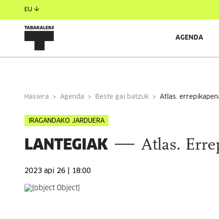
EU
AGENDA
INFORMAZIO OROKORRA
EGILEAK
GONBIDATU
Hasiera
Agenda
Beste gai batzuk
atlas. errepikape
IRAGANDAKO JARDUERA
LANTEGIAK
Atlas. Err
2023 api 26 | 18:00