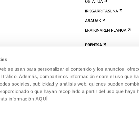
OSTATUA
IRISGARRITASUNA
ARAUAK
ERAIKINAREN PLANOA
PRENTSA
ies
web se usan para personalizar el contenido y los anuncios, ofrec
el tráfico. Además, compartimos información sobre el uso que ha
edes sociales, publicidad y análisis web, quienes pueden combin
proporcionado o que hayan recopilado a partir del uso que haya
 más información
AQUÍ
LEGE-OHARRA
COOKIEN POLITIKA
I
ENTROA,
BARNEKO INFORMAZIO-SISTEMA