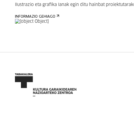
Ilustrazio eta grafika lanak egin ditu hainbat proiektutarako
INFORMAZIO GEHIAGO