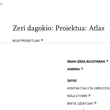
...
Zeri dagokio: Proiektua: Atlas
IKUSI PROIEKTUAK
EMAN IZENA BULETINEAN
AGENDA
ZATOZ
KONTAKTUA ETA ORDUTEG
NOLA ETORRI
BISITA GIDATUAK