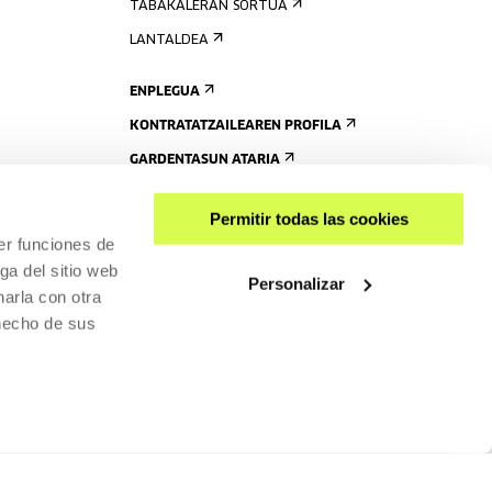
TABAKALERAN SORTUA
LANTALDEA
ENPLEGUA
KONTRATATZAILEAREN PROFILA
GARDENTASUN ATARIA
Permitir todas las cookies
er funciones de
ga del sitio web
Personalizar
arla con otra
 hecho de sus
PARTEKATU
RISGARRITASUNA
PRIBATUTASUN-POLITIKA