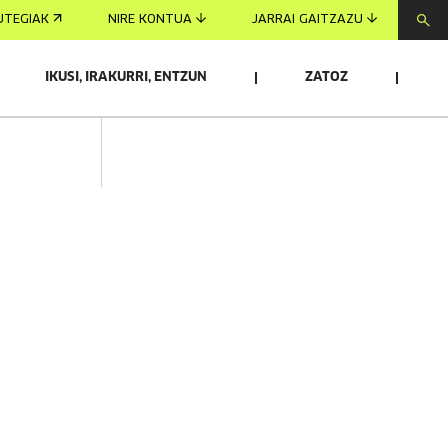
UTEGIAK
NIRE KONTUA
JARRAI GAITZAZU
IKUSI, IRAKURRI, ENTZUN
ZATOZ