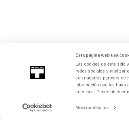
Esta página web usa cook
Las cookies de este sitio 
redes sociales y analizar 
con nuestros partners de r
información que les haya 
servicios. Puede obtener
Mostrar detalles
©
2026
TABAKALERA
.
KULTURA GARAIKIDEAREN NAZIOARTEKO Z
DONOSTIA / SAN SEBASTIÁN