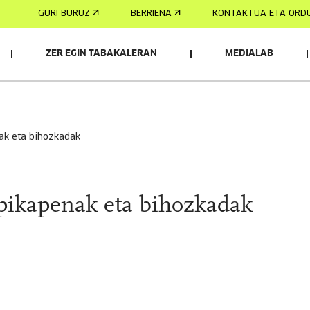
GURI BURUZ
BERRIENA
KONTAKTUA ETA ORD
ZER EGIN TABAKALERAN
MEDIALAB
AK
nak eta bihozkadak
epikapenak eta bihozkadak