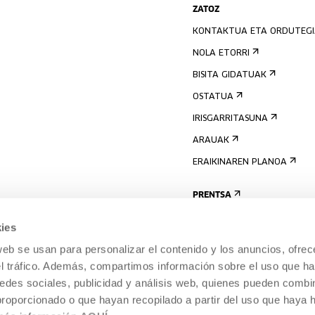
ZATOZ
KONTAKTUA ETA ORDUTEG
NOLA ETORRI
BISITA GIDATUAK
OSTATUA
IRISGARRITASUNA
ARAUAK
ERAIKINAREN PLANOA
PRENTSA
ies
web se usan para personalizar el contenido y los anuncios, ofrec
el tráfico. Además, compartimos información sobre el uso que ha
edes sociales, publicidad y análisis web, quienes pueden combin
proporcionado o que hayan recopilado a partir del uso que haya