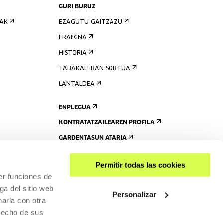
GURI BURUZ
IAK
EZAGUTU GAITZAZU
ERAIKINA
HISTORIA
TABAKALERAN SORTUA
LANTALDEA
ENPLEGUA
KONTRATATZAILEAREN PROFILA
GARDENTASUN ATARIA
Permitir todas las cookies
er funciones de
ga del sitio web
Personalizar
arla con otra
 hecho de sus
PARTEKATU