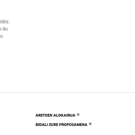
idez,
 du.
ru
ARETOEN ALOKAIRUA
BIDALI ZURE PROPOSAMENA