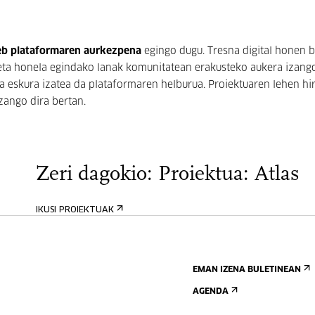
eb
plataformaren aurkezpena
egingo dugu. Tresna digital honen b
 eta honela egindako lanak komunitatean erakusteko aukera izango
a eskura izatea da plataformaren helburua. Proiektuaren lehen hi
izango dira bertan.
Zeri dagokio: Proiektua: Atlas
IKUSI PROIEKTUAK
EMAN IZENA BULETINEAN
AGENDA