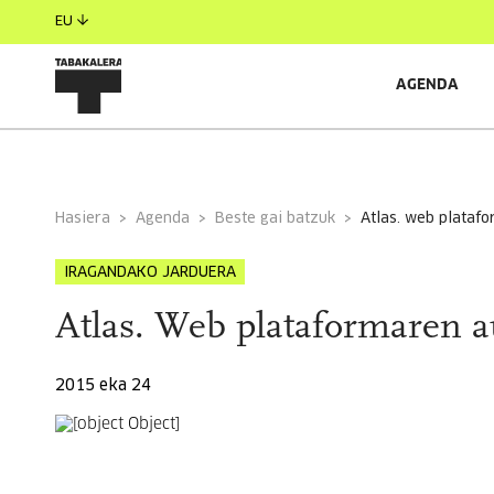
EU
AGENDA
INFORMAZIO OROKORRA
Hasiera
Agenda
Beste gai batzuk
atlas. web plata
IRAGANDAKO JARDUERA
Atlas. Web plataformaren 
2015 eka 24