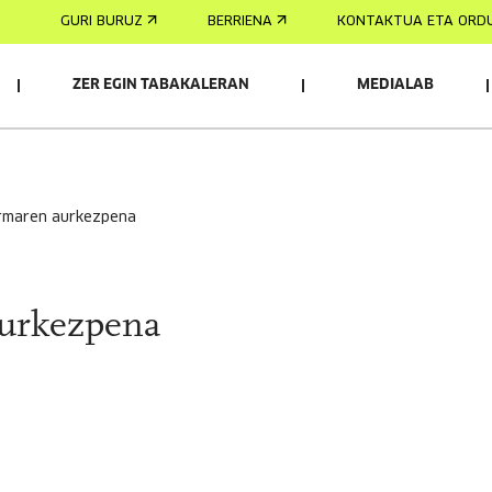
GURI BURUZ
BERRIENA
KONTAKTUA ETA ORD
ZER EGIN TABAKALERAN
MEDIALAB
formaren aurkezpena
aurkezpena