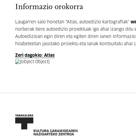
Informazio orokorra
Laugarren saio honetan “Atlas, autoedizio kartografiak”
w
norberak bere autoedizio proiektuak igo ahal izango ditu
Autoedizioan egin diren eta egiten diren lanen informazio
hilabeteetan jasotako proiektu eta lanak kontsultatu ahal 
Zeri dagokio: Atlas