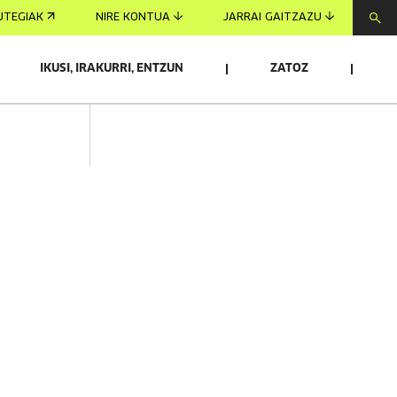
UTEGIAK
NIRE KONTUA
JARRAI GAITZAZU
IKUSI, IRAKURRI, ENTZUN
ZATOZ