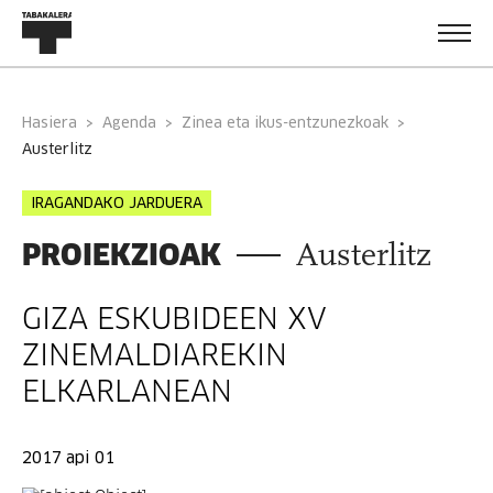
Hasiera
Agenda
Zinea eta ikus-entzunezkoak
austerlitz
IRAGANDAKO JARDUERA
PROIEKZIOAK
Austerlitz
GIZA ESKUBIDEEN XV
ZINEMALDIAREKIN
ELKARLANEAN
2017 api 01