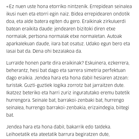
«Ez nuen uste hona etorriko nintzenik. Errepidean seinalea
ikusi nuen eta etorri egin naiz. Bidea errepidearen ondotik
doa, eta alde batera egiten du gero. Eraikinak zirkuluerdi
batean eraikita daude: jendearen bizitoki diren etxe
normalak, pertsona normalak etxe normaletan. Autoak
aparkalekuan daude, ilara bat osatuz. Udako egun bero eta
lasai bat da. Dena ohi bezalakoa da.
Lurralde honen parte dira eraikinak? Eskuinera, ezkerrera,
beherantz, hesi bat dago eta sarrera simetria perfektuan
dago eraikia. Jendea hara eta hona dabil hesiaren atzean:
turistak. Guzti-guztiek logika zorrotz bat jarraitzen dute.
Ikatzez beteriko eta harri zuriz inguratutako eremu batetik
hurrengora. Seinale bat, barrakoi-zenbaki bat, hurrengo
seinalea, hurrengo barrakoi-zenbakia, erizaindegia, biltegi
bat.
Jendea hara eta hona dabil, bakarrik edo taldeka.
Leihoetatik eta ateetatik barrura begiratzen dute,