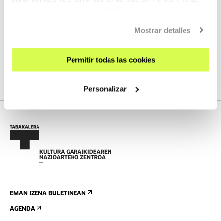
Azalpen horrek ez du, hala ere, misterioa argitzen. Zergatik
obtener más información
AQUÍ
joaten dira, udako egun eguzkitsu batean, maitemindutako
Mostrar detalles
bikotekide bat edo ama bat bere seme-alabekin errausketa-
labeak ikustera? Hori ulertzen saiatzeko, film hau egin
nuen».
Permitir todas las cookies
Sergei Loznitsa
Personalizar
EMAN IZENA BULETINEAN
AGENDA