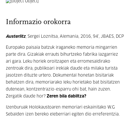
Informazio orokorra
Austerlitz
, Sergei Loznitsa, Alemania, 2016, 94’, JBAES, DCP
Europako paisaia batzuk iraganeko memoria mingarrien
parte dira. Gizakiak errauts bihurtzeko fabrika lazgarriez
ari gara. Leku horiek oroitzapen eta erromesaldirako
zentroak dira, publikoari irekiak daude eta milaka turista
jasotzen dituzte urtero. Dokumental honetan bisitariak
behatzen dira, memoriarako leku horietako bat bisitatzen
dutenean, kontzentrazio-esparru ohi bat, hain zuzen.
Zergatik daude hor?
Zeren bila dabiltza?
Izenburuak Holokaustoaren memoriari eskainitako W.G
Sebalden izen bereko eleberriari egiten dio erreferentzia.