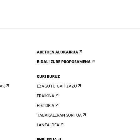
ARETOEN ALOKAIRUA
BIDALI ZURE PROPOSAMENA
GURI BURUZ
IAK
EZAGUTU GAITZAZU
ERAIKINA
HISTORIA
TABAKALERAN SORTUA
LANTALDEA