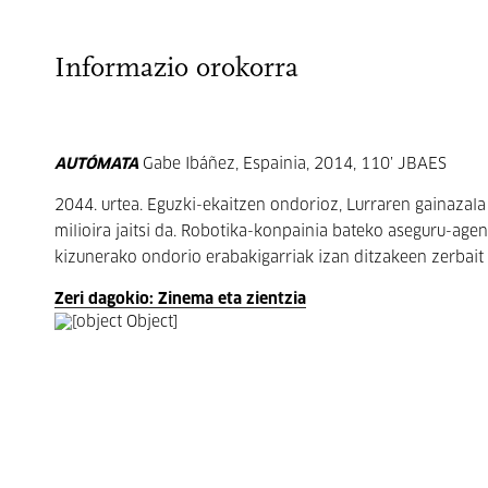
Informazio orokorra
AUTÓMATA
Gabe Ibáñez, Espainia, 2014, 110’ JBAES
2044. urtea. Eguzki-ekaitzen ondorioz, Lurraren gainazala
milioira jaitsi da. Robotika-konpainia bateko aseguru-agent
kizunerako ondorio erabakigarriak izan ditzakeen zerbait
Zeri dagokio: Zinema eta zientzia