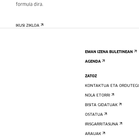
formula dira.
IKUSI ZIKLOA
EMAN IZENA BULETINEAN
AGENDA
ZATOZ
KONTAKTUA ETA ORDUTEG
NOLA ETORRI
BISITA GIDATUAK
OSTATUA
IRISGARRITASUNA
ARAUAK