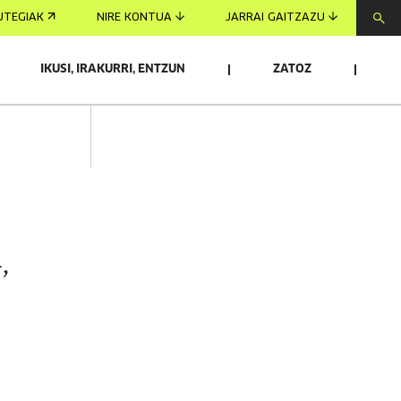
UTEGIAK
NIRE KONTUA
JARRAI GAITZAZU
IKUSI, IRAKURRI, ENTZUN
ZATOZ
,