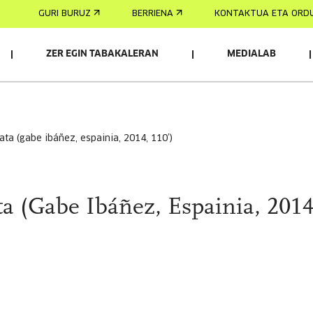
GURI BURUZ
BERRIENA
KONTAKTUA ETA ORD
ZER EGIN TABAKALERAN
MEDIALAB
ata (gabe ibáñez, espainia, 2014, 110’)
a (Gabe Ibáñez, Espainia, 2014