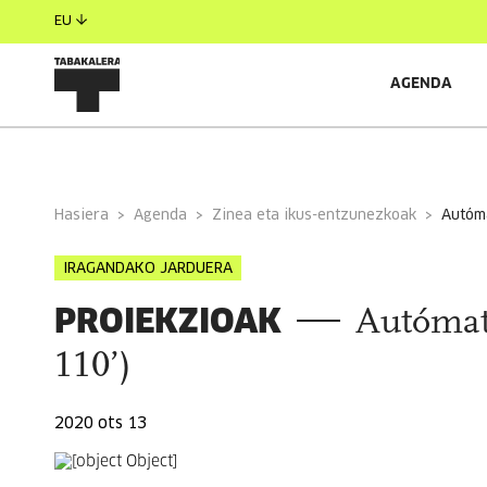
EU
AGENDA
INFORMAZIO OROKORRA
Hasiera
Agenda
Zinea eta ikus-entzunezkoak
autóm
IRAGANDAKO JARDUERA
PROIEKZIOAK
Autómat
110’)
2020 ots 13