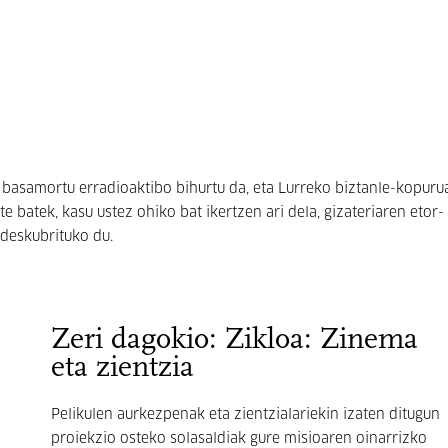
 basamortu erradioaktibo bihurtu da, eta Lurreko biztanle-kopuru
e batek, kasu ustez ohiko bat ikertzen ari dela, gizateriaren etor-
 deskubrituko du.
Zeri dagokio: Zikloa: Zinema
eta zientzia
Pelikulen aurkezpenak eta zientzialariekin izaten ditugun
proiekzio osteko solasaldiak gure misioaren oinarrizko