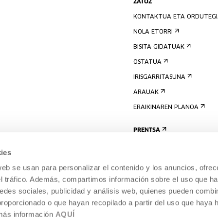
ZATOZ
KONTAKTUA ETA ORDUTEG
NOLA ETORRI
BISITA GIDATUAK
OSTATUA
IRISGARRITASUNA
ARAUAK
ERAIKINAREN PLANOA
PRENTSA
ies
web se usan para personalizar el contenido y los anuncios, ofrec
el tráfico. Además, compartimos información sobre el uso que ha
edes sociales, publicidad y análisis web, quienes pueden combin
proporcionado o que hayan recopilado a partir del uso que haya
 más información
AQUÍ