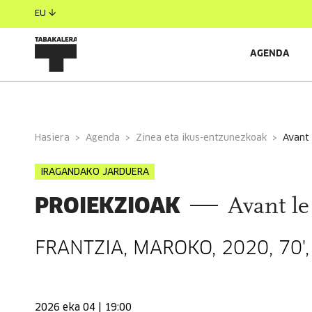
EU
AGENDA
INFORMAZIO OROKORRA
Hasiera
Agenda
Zinea eta ikus-entzunezkoak
avant
IRAGANDAKO JARDUERA
PROIEKZIOAK
Avant le
FRANTZIA, MAROKO, 2020, 70',
2026 eka 04 | 19:00