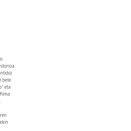
ko
Istorioa
ntido)
n bete
o" eta
filma
.
aren
rekin