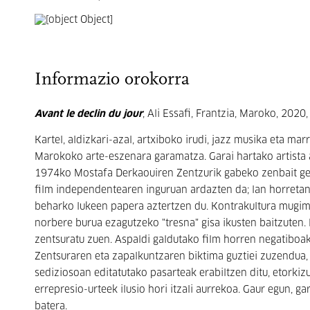
Informazio orokorra
Avant le declin du jour
, Ali Essafi, Frantzia, Maroko, 2020,
Kartel, aldizkari-azal, artxiboko irudi, jazz musika eta 
Marokoko arte-eszenara garamatza. Garai hartako artista a
1974ko Mostafa Derkaouiren Zentzurik gabeko zenbait gert
film independentearen inguruan ardazten da; lan horretan
beharko lukeen papera aztertzen du. Kontrakultura mugim
norbere burua ezagutzeko "tresna" gisa ikusten baitzuten
zentsuratu zuen. Aspaldi galdutako film horren negatiboak, 
Zentsuraren eta zapalkuntzaren biktima guztiei zuzendua, E
sediziosoan editatutako pasarteak erabiltzen ditu, etorkiz
errepresio-urteek ilusio hori itzali aurrekoa. Gaur egun, ga
batera.