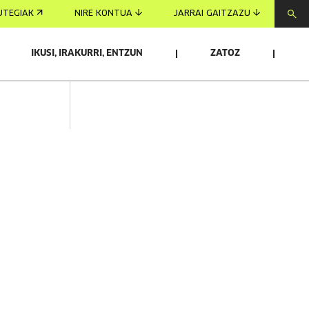
UTEGIAK
NIRE KONTUA
JARRAI GAITZAZU
IKUSI, IRAKURRI, ENTZUN
ZATOZ