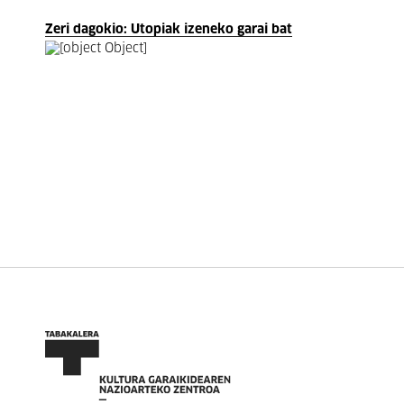
Zeri dagokio: Utopiak izeneko garai bat