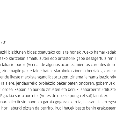
 70'
marrazki bizidunen bidez osatutako collage honek 70eko hamarkada
sko kartzelan amaitu zuten edo arrastorik gabe desagertu ziren. 
akariri buruz (Acerca de algunos acontecimientos carentes de se
, zinemagile gazte talde batek Marokoko zinema berriak gizartea
endu ikasle marxistengandik sortu zen, zinema "emantzipaziorak
. Hala ere, jendaurreko proiekzio bakar baten ondoren, gobernuak 
ordea, Espainian aurkitu zituzten eta berriki zaharberritu dituzte
guzkia sartu aurretik (Antes de que se ponga el sol) lanak era
unarekiko ilusio handiko garaia gogora ekarriz, Hassan II.a errege
r hori laburki pizten da berriro, irudi hauek beste behin erakustea