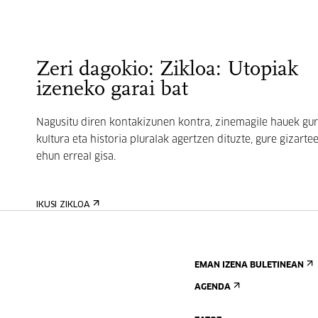
Zeri dagokio: Zikloa: Utopiak
izeneko garai bat
Nagusitu diren kontakizunen kontra, zinemagile hauek gu
kultura eta historia pluralak agertzen dituzte, gure gizarte
ehun erreal gisa.
IKUSI ZIKLOA
EMAN IZENA BULETINEAN
AGENDA