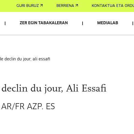
GURI BURUZ
BERRIENA
KONTAKTUA ETA ORD
ZER EGIN TABAKALERAN
MEDIALAB
 le declin du jour, ali essafi
 declin du jour, Ali Essafi
 AR/FR AZP. ES