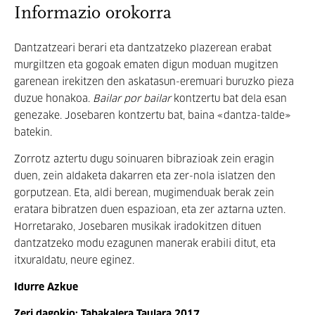
Informazio orokorra
Dantzatzeari berari eta dantzatzeko plazerean erabat
murgiltzen eta gogoak ematen digun moduan mugitzen
garenean irekitzen den askatasun-eremuari buruzko pieza
duzue honakoa.
Bailar por bailar
kontzertu bat dela esan
genezake. Josebaren kontzertu bat, baina «dantza-talde»
batekin.
Zorrotz aztertu dugu soinuaren bibrazioak zein eragin
duen, zein aldaketa dakarren eta zer-nola islatzen den
gorputzean. Eta, aldi berean, mugimenduak berak zein
eratara bibratzen duen espazioan, eta zer aztarna uzten.
Horretarako, Josebaren musikak iradokitzen dituen
dantzatzeko modu ezagunen manerak erabili ditut, eta
itxuraldatu, neure eginez.
Idurre Azkue
Zeri dagokio: Tabakalera Taulara 2017