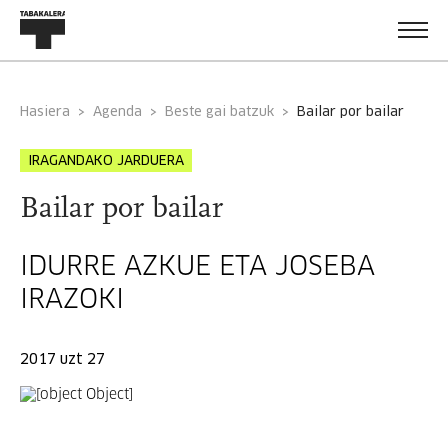
Hasiera
Agenda
Beste gai batzuk
bailar por bailar
IRAGANDAKO JARDUERA
Bailar por bailar
IDURRE AZKUE ETA JOSEBA
IRAZOKI
2017 uzt 27