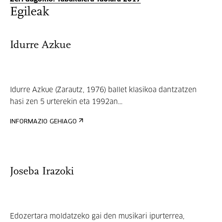
Egileak
Idurre Azkue
Idurre Azkue (Zarautz, 1976) ballet klasikoa dantzatzen
hasi zen 5 urterekin eta 1992an...
INFORMAZIO GEHIAGO
Joseba Irazoki
Edozertara moldatzeko gai den musikari ipurterrea,