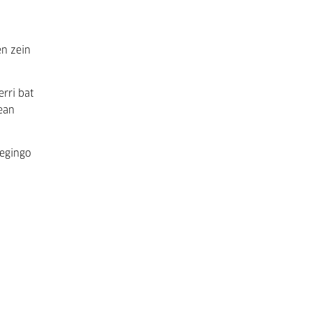
en zein
erri bat
nean
 egingo