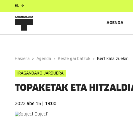
EU
AGENDA
INFORMAZIO OROKORRA
EGILEAK
GONBIDATU
Hasiera
Agenda
Beste gai batzuk
bertikala zuekin
IRAGANDAKO JARDUERA
TOPAKETAK ETA HITZALDI
2022 abe 15 | 19:00