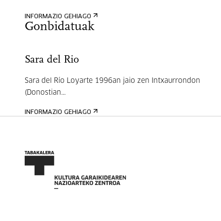
INFORMAZIO GEHIAGO
Gonbidatuak
Sara del Rio
Sara del Río Loyarte 1996an jaio zen Intxaurrondon
(Donostian...
INFORMAZIO GEHIAGO