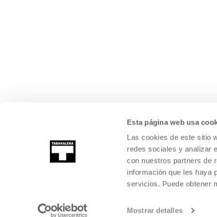
Esta página web usa cook
Las cookies de este sitio 
redes sociales y analizar 
con nuestros partners de r
información que les haya 
servicios. Puede obtener
Mostrar detalles
©
2026
TABAKALERA
.
KULTURA GARAIKIDEAREN NAZIOARTEKO Z