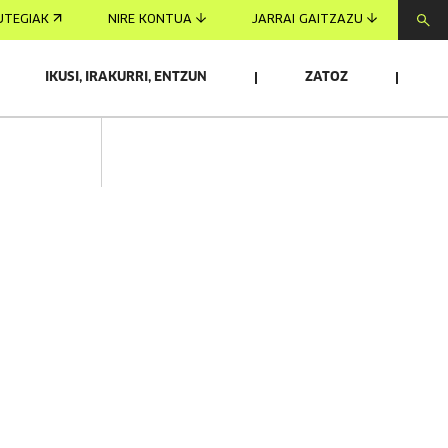
UTEGIAK
NIRE KONTUA
JARRAI GAITZAZU
IKUSI, IRAKURRI, ENTZUN
ZATOZ