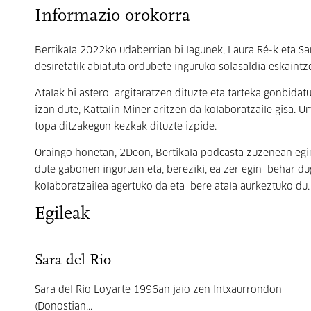
Informazio orokorra
Bertikala 2022ko udaberrian bi lagunek, Laura Ré-k eta Sar
desiretatik abiatuta ordubete inguruko solasaldia eskaintz
Atalak bi astero argitaratzen dituzte eta tarteka gonbidat
izan dute, Kattalin Miner aritzen da kolaboratzaile gisa.
topa ditzakegun kezkak dituzte izpide.
Oraingo honetan, 2Deon, Bertikala podcasta zuzenean egi
dute gabonen inguruan eta, bereziki, ea zer egin behar dug
kolaboratzailea agertuko da eta bere atala aurkeztuko du
Egileak
Sara del Rio
Sara del Río Loyarte 1996an jaio zen Intxaurrondon
(Donostian...