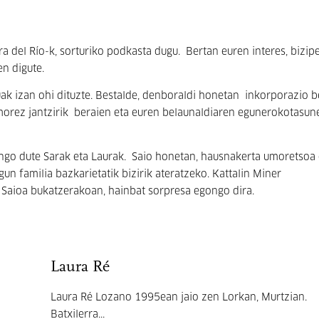
a del Río-k, sorturiko podkasta dugu. Bertan euren interes, bizip
en digute.
uak izan ohi dituzte. Bestalde, denboraldi honetan inkorporazio b
 Umorez jantzirik beraien eta euren belaunaldiaren egunerokotasu
ngo dute Sarak eta Laurak. Saio honetan, hausnakerta umoretsoa
un familia bazkarietatik bizirik ateratzeko. Kattalin Miner
. Saioa bukatzerakoan, hainbat sorpresa egongo dira.
Laura Ré
Laura Ré Lozano 1995ean jaio zen Lorkan, Murtzian.
Batxilerra...