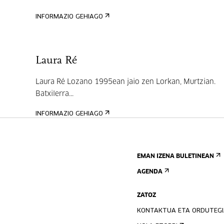
INFORMAZIO GEHIAGO
Laura Ré
Laura Ré Lozano 1995ean jaio zen Lorkan, Murtzian.
Batxilerra...
INFORMAZIO GEHIAGO
EMAN IZENA BULETINEAN
AGENDA
ZATOZ
KONTAKTUA ETA ORDUTEG