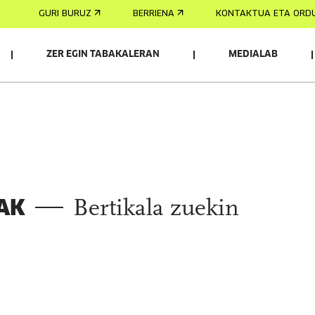
GURI BURUZ
BERRIENA
KONTAKTUA ETA ORD
ZER EGIN TABAKALERAN
MEDIALAB
AK
AK
Bertikala zuekin