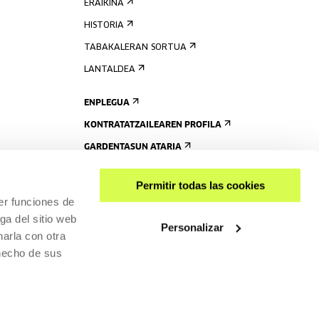
ERAIKINA
HISTORIA
TABAKALERAN SORTUA
LANTALDEA
ENPLEGUA
KONTRATATZAILEAREN PROFILA
GARDENTASUN ATARIA
Permitir todas las cookies
er funciones de
ga del sitio web
Personalizar
arla con otra
 hecho de sus
PARTEKATU
RISGARRITASUNA
PRIBATUTASUN-POLITIKA