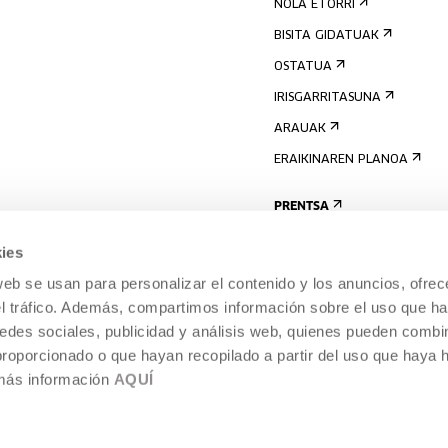
NOLA ETORRI
BISITA GIDATUAK
OSTATUA
IRISGARRITASUNA
ARAUAK
ERAIKINAREN PLANOA
PRENTSA
ies
web se usan para personalizar el contenido y los anuncios, ofrec
el tráfico. Además, compartimos información sobre el uso que ha
edes sociales, publicidad y análisis web, quienes pueden combin
proporcionado o que hayan recopilado a partir del uso que haya
 más información
AQUÍ
LEGE-OHARRA
COOKIEN POLITIKA
I
ENTROA,