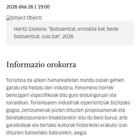
2026 eka 26 | 19:00
Haritz Gisasola. "Batzuentzat, erroskila bat; beste
batzuentzat, zulo bat". 2026
Informazio orokorra
Turismoa da azken hamarkadetan mundu osoan gehien
garatu eta hedatu den industria. Fenomeno horrek
bereizgarri espezifikoak ditu gure testuinguruan eta
lurraldean. Turismoaren industriak esperientziak bizitzeko
gogoa, zentzumenak pizten dituzten proposamenak eta
benetakotasunaren bilaketarekin lotu du bere burua; arte
garaikideak eta bertako kulturak historikoki erakutsi izan
dituzten balioetako batzurekin, alegia.