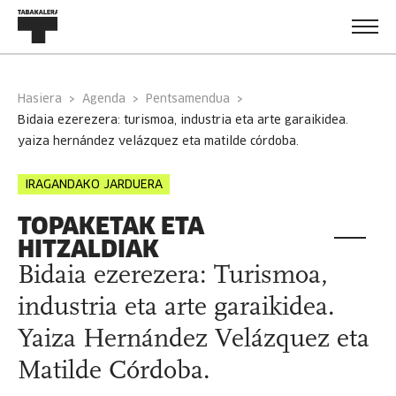
Hasiera
Agenda
Pentsamendua
bidaia ezerezera: turismoa, industria eta arte garaikidea.
yaiza hernández velázquez eta matilde córdoba.
IRAGANDAKO JARDUERA
TOPAKETAK ETA
HITZALDIAK
Bidaia ezerezera: Turismoa,
industria eta arte garaikidea.
Yaiza Hernández Velázquez eta
Matilde Córdoba.