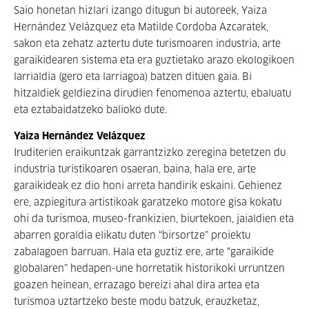
Saio honetan hizlari izango ditugun bi autoreek, Yaiza
Hernández Velázquez eta Matilde Cordoba Azcaratek,
sakon eta zehatz aztertu dute turismoaren industria, arte
garaikidearen sistema eta era guztietako arazo ekologikoen
larrialdia (gero eta larriagoa) batzen dituen gaia. Bi
hitzaldiek geldiezina dirudien fenomenoa aztertu, ebaluatu
eta eztabaidatzeko balioko dute.
Yaiza Hernández Velázquez
Iruditerien eraikuntzak garrantzizko zeregina betetzen du
industria turistikoaren osaeran, baina, hala ere, arte
garaikideak ez dio honi arreta handirik eskaini. Gehienez
ere, azpiegitura artistikoak garatzeko motore gisa kokatu
ohi da turismoa, museo-frankizien, biurtekoen, jaialdien eta
abarren goraldia elikatu duten “birsortze” proiektu
zabalagoen barruan. Hala eta guztiz ere, arte “garaikide
globalaren” hedapen-une horretatik historikoki urruntzen
goazen heinean, errazago bereizi ahal dira artea eta
turismoa uztartzeko beste modu batzuk, erauzketaz,