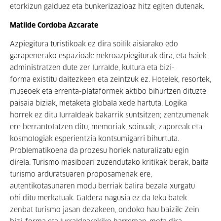
etorkizun galduez eta bunkerizazioaz hitz egiten dutenak.
Matilde Cordoba Azcarate
Azpiegitura turistikoak ez dira soilik aisiarako edo
garapenerako espazioak: nekroazpiegiturak dira, eta haiek
administratzen dute zer lurralde, kultura eta bizi-
forma existitu daitezkeen eta zeintzuk ez. Hotelek, resortek,
museoek eta errenta-plataformek aktibo bihurtzen dituzte
paisaia biziak, metaketa globala xede hartuta. Logika
horrek ez ditu lurraldeak bakarrik suntsitzen; zentzumenak
ere berrantolatzen ditu, memoriak, soinuak, zaporeak eta
kosmologiak esperientzia kontsumigarri bihurtuta.
Problematikoena da prozesu horiek naturalizatu egin
direla. Turismo masiboari zuzendutako kritikak berak, baita
turismo arduratsuaren proposamenak ere,
autentikotasunaren modu berriak balira bezala xurgatu
ohi ditu merkatuak. Galdera nagusia ez da leku batek
zenbat turismo jasan dezakeen, ondoko hau baizik: Zein