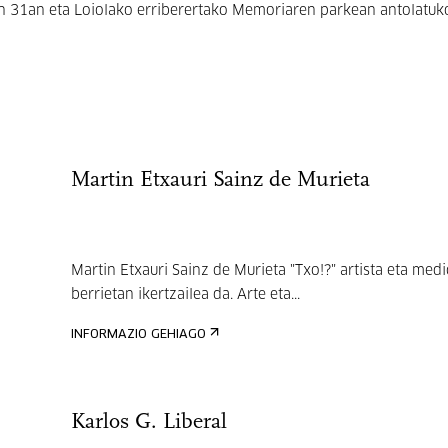
 31an eta Loiolako erriberertako Memoriaren parkean antolatuk
Martin Etxauri Sainz de Murieta
Martin Etxauri Sainz de Murieta "Txo!?" artista eta medi
berrietan ikertzailea da. Arte eta...
INFORMAZIO GEHIAGO
Karlos G. Liberal