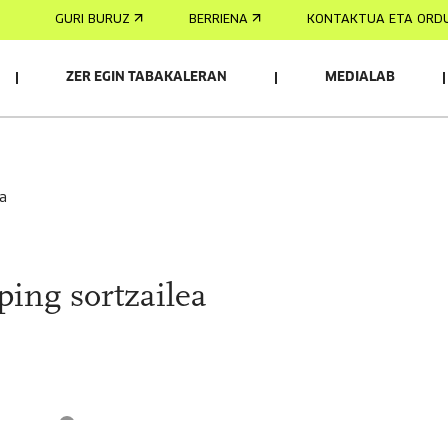
GURI BURUZ
BERRIENA
KONTAKTUA ETA ORD
ZER EGIN TABAKALERAN
MEDIALAB
AK
ea
ing sortzailea