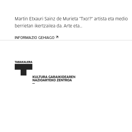
Martin Etxauri Sainz de Murieta "Txo!?" artista eta medio
berrietan ikertzailea da. Arte eta...
INFORMAZIO GEHIAGO