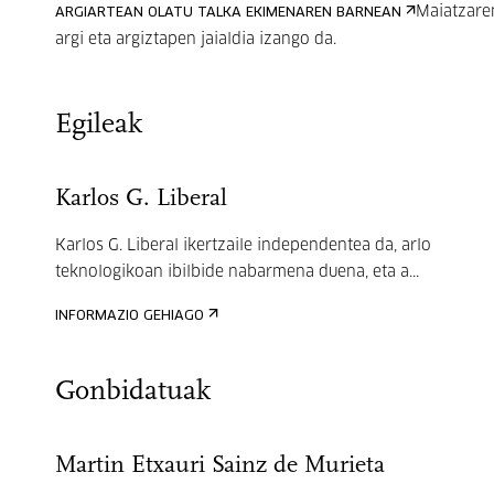
Maiatzaren
ARGIARTEAN OLATU TALKA EKIMENAREN BARNEAN
argi eta argiztapen jaialdia izango da.
Egileak
Karlos G. Liberal
Karlos G. Liberal ikertzaile independentea da, arlo
teknologikoan ibilbide nabarmena duena, eta a...
INFORMAZIO GEHIAGO
Gonbidatuak
Martin Etxauri Sainz de Murieta