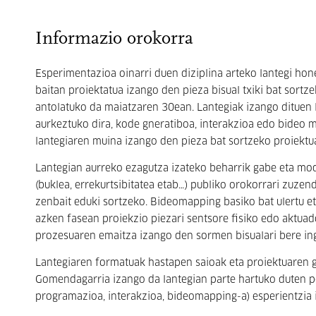
Informazio orokorra
Esperimentazioa oinarri duen diziplina arteko lantegi hone
baitan proiektatua izango den pieza bisual txiki bat sortz
antolatuko da maiatzaren 30ean. Lantegiak izango dituen 
aurkeztuko dira, kode gneratiboa, interakzioa edo bideo 
lantegiaren muina izango den pieza bat sortzeko proiektu
Lantegian aurreko ezagutza izateko beharrik gabe eta mod
(buklea, errekurtsibitatea etab…) publiko orokorrari zuze
zenbait eduki sortzeko. Bideomapping basiko bat ulertu et
azken fasean proiekzio piezari sentsore fisiko edo aktua
prozesuaren emaitza izango den sormen bisualari bere in
Lantegiaren formatuak hastapen saioak eta proiektuaren g
Gomendagarria izango da lantegian parte hartuko duten p
programazioa, interakzioa, bideomapping-a) esperientzia 