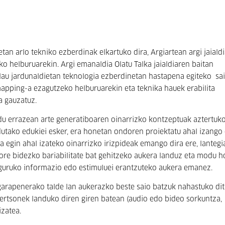
tan arlo tekniko ezberdinak elkartuko dira, Argiartean argi jaiald
eko helburuarekin. Argi emanaldia Olatu Talka jaialdiaren baitan
lau jardunaldietan teknologia ezberdinetan hastapena egiteko sa
mapping-a ezagutzeko helburuarekin eta teknika hauek erabilita
a gauzatuz.
u errazean arte generatiboaren oinarrizko kontzeptuak aztertuko
ndutako edukiei esker, era honetan ondoren proiektatu ahal izango
a egin ahal izateko oinarrizko irizpideak emango dira ere, lantegi
dore bidezko bariabilitate bat gehitzeko aukera landuz eta modu 
guruko informazio edo estimuluei erantzuteko aukera emanez.
arapenerako talde lan aukerazko beste saio batzuk nahastuko dit
ertsonek landuko diren giren batean (audio edo bideo sorkuntza,
izatea.