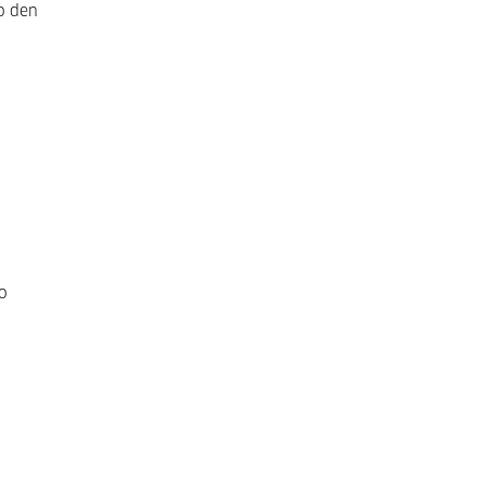
o den
o