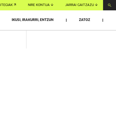
UTEGIAK
NIRE KONTUA
JARRAI GAITZAZU
IKUSI, IRAKURRI, ENTZUN
ZATOZ