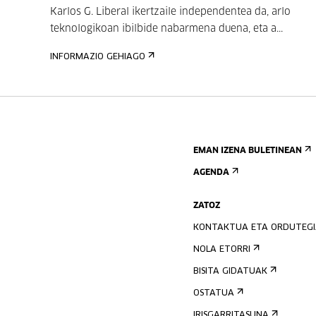
Karlos G. Liberal ikertzaile independentea da, arlo
teknologikoan ibilbide nabarmena duena, eta a...
INFORMAZIO GEHIAGO
EMAN IZENA BULETINEAN
AGENDA
ZATOZ
KONTAKTUA ETA ORDUTEG
NOLA ETORRI
BISITA GIDATUAK
OSTATUA
IRISGARRITASUNA