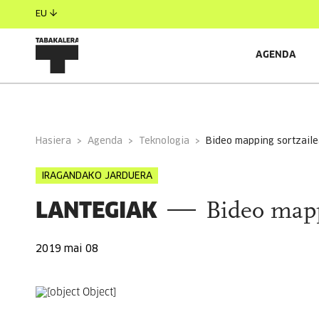
EU
AGENDA
INFORMAZIO OROKORRA
EGILEAK
GONBIDATU
Hasiera
Agenda
Teknologia
bideo mapping sortzail
IRAGANDAKO JARDUERA
LANTEGIAK
Bideo mapp
2019 mai 08