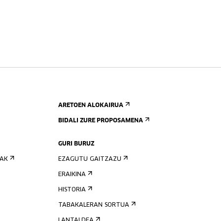
ARETOEN ALOKAIRUA
BIDALI ZURE PROPOSAMENA
GURI BURUZ
IAK
EZAGUTU GAITZAZU
ERAIKINA
HISTORIA
TABAKALERAN SORTUA
LANTALDEA