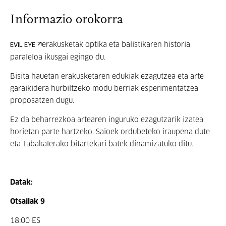
Informazio orokorra
erakusketak optika eta balistikaren historia
EVIL EYE
paraleloa ikusgai egingo du
.
Bisita hauetan erakusketaren edukiak ezagutzea eta arte
garaikidera hurbiltzeko modu berriak esperimentatzea
proposatzen dugu.
Ez da beharrezkoa artearen inguruko ezagutzarik izatea
horietan parte hartzeko. Saioek ordubeteko iraupena dute
eta Tabakalerako bitartekari batek dinamizatuko ditu.
Datak:
Otsailak 9
18:00 ES