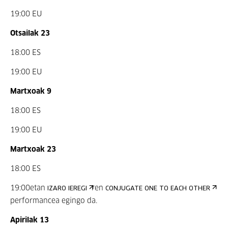
19:00 EU
Otsailak 23
18:00 ES
19:00 EU
Martxoak 9
18:00 ES
19:00 EU
Martxoak 23
18:00 ES
19:00etan
ren
IZARO IEREGI
CONJUGATE ONE TO EACH OTHER
performancea egingo da.
Apirilak 13