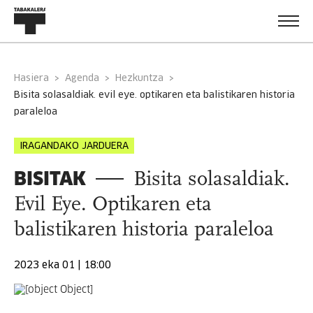
Hasiera
Agenda
Hezkuntza
bisita solasaldiak. evil eye. optikaren eta balistikaren historia
paraleloa
IRAGANDAKO JARDUERA
BISITAK
Bisita solasaldiak.
Evil Eye. Optikaren eta
balistikaren historia paraleloa
2023 eka 01 | 18:00