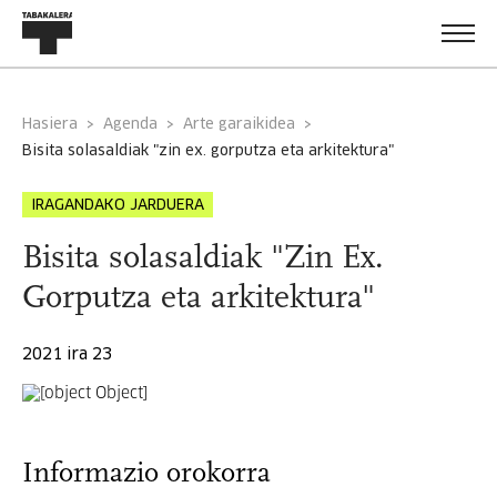
Hasiera
Agenda
Arte garaikidea
bisita solasaldiak "zin ex. gorputza eta arkitektura"
IRAGANDAKO JARDUERA
Bisita solasaldiak "Zin Ex.
Gorputza eta arkitektura"
2021 ira 23
Informazio orokorra