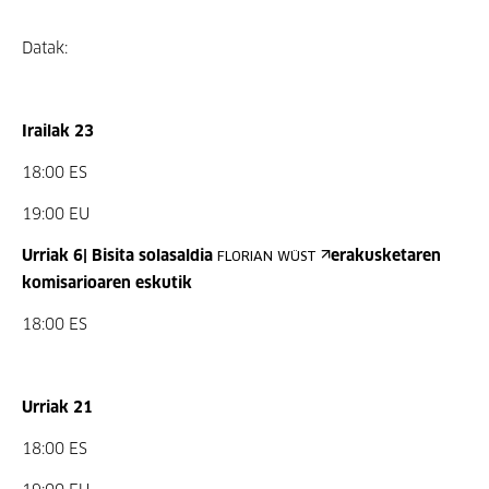
Datak:
Irailak 23
18:00 ES
19:00 EU
Urriak 6|
Bisita solasaldia
erakusketaren
FLORIAN WÜST
komisarioaren eskutik
18:00 ES
Urriak 21
18:00 ES