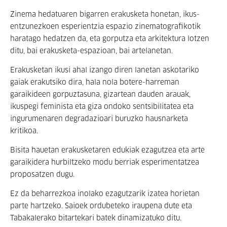
Zinema hedatuaren bigarren erakusketa honetan, ikus-
entzunezkoen esperientzia espazio zinematografikotik
haratago hedatzen da, eta gorputza eta arkitektura lotzen
ditu, bai erakusketa-espazioan, bai artelanetan.
Erakusketan ikusi ahal izango diren lanetan askotariko
gaiak erakutsiko dira, hala nola botere-harreman
garaikideen gorpuztasuna, gizartean dauden arauak,
ikuspegi feminista eta giza ondoko sentsibilitatea eta
ingurumenaren degradazioari buruzko hausnarketa
kritikoa.
Bisita hauetan erakusketaren edukiak ezagutzea eta arte
garaikidera hurbiltzeko modu berriak esperimentatzea
proposatzen dugu.
Ez da beharrezkoa inolako ezagutzarik izatea horietan
parte hartzeko. Saioek ordubeteko iraupena dute eta
Tabakalerako bitartekari batek dinamizatuko ditu.