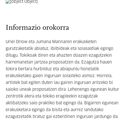
Informazio orokorra
Uriel Orlow eta Jumana Mannaren erakusketen
gurutzaketatik abiatuz, ibilbideak eta solasaldiak egingo
ditugu. Tokikoak diren eta ahazten doazen ezagutzekin
harremanetan jartzea proposatzen da. Ezagutza hauen
tokira bertara hurbilduz eta abiapuntu honetatik
erakusketako gaien inguruan solasteko asmoz. Horrela,
artistek bat egiten duten lau gairen inguruan aritzeko bi
saioko uneak proposatzen dira. Lehenengo egunean kultur
zentrotik atera eta tokiko eragileekin ezagutzak
aktibatzeko saio praktiko bat egingo da. Bigarren egunean
erakusketara egingo da bisita eta aurrez landutako
ezagutzetatik tiratuz gai ezberdinen inguruan jardungo da.