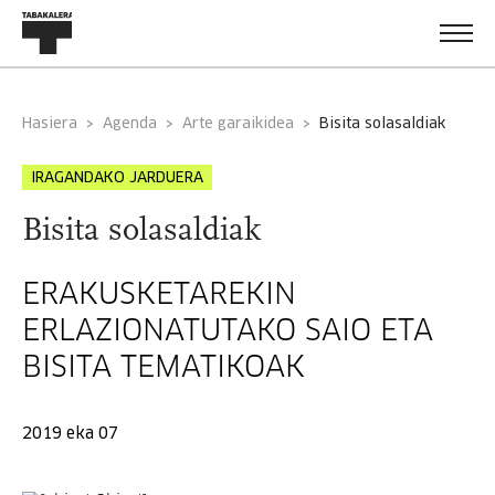
Hasiera
Agenda
Arte garaikidea
bisita solasaldiak
IRAGANDAKO JARDUERA
Bisita solasaldiak
ERAKUSKETAREKIN
ERLAZIONATUTAKO SAIO ETA
BISITA TEMATIKOAK
2019 eka 07