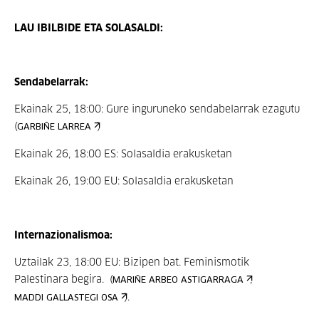
LAU IBILBIDE ETA SOLASALDI:
Sendabelarrak:
Ekainak 25, 18:00: Gure inguruneko sendabelarrak ezagutu
(
)
GARBIÑE LARREA
Ekainak 26, 18:00 ES: Solasaldia erakusketan
Ekainak 26, 19:00 EU: Solasaldia erakusketan
Internazionalismoa:
Uztailak 23, 18:00 EU: Bizipen bat. Feminismotik
Palestinara begira. (
,
MARIÑE ARBEO ASTIGARRAGA
).
MADDI GALLASTEGI OSA