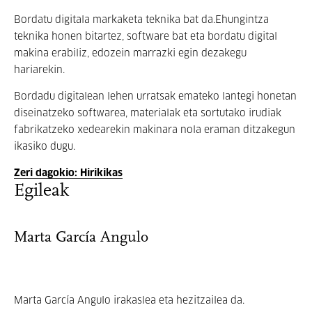
Bordatu digitala markaketa teknika bat da.Ehungintza
teknika honen bitartez, software bat eta bordatu digital
makina erabiliz, edozein marrazki egin dezakegu
hariarekin.
Bordadu digitalean lehen urratsak emateko lantegi honetan
diseinatzeko softwarea, materialak eta sortutako irudiak
fabrikatzeko xedearekin makinara nola eraman ditzakegun
ikasiko dugu.
Zeri dagokio: Hirikikas
Egileak
Marta García Angulo
Marta García Angulo irakaslea eta hezitzailea da.