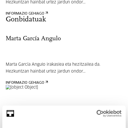
Hezkuntzan hainbat urtez jardun ondor...
INFORMAZIO GEHIAGO
Gonbidatuak
Marta García Angulo
Marta García Angulo irakaslea eta hezitzailea da.
Hezkuntzan hainbat urtez jardun ondor...
INFORMAZIO GEHIAGO
Zeri dagokio: Programa:
Hirikikas