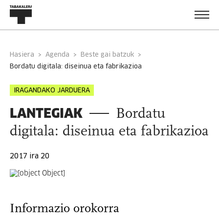
Hasiera
Agenda
Beste gai batzuk
bordatu digitala: diseinua eta fabrikazioa
IRAGANDAKO JARDUERA
LANTEGIAK
Bordatu
digitala: diseinua eta fabrikazioa
2017 ira 20
Informazio orokorra