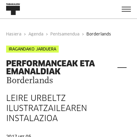
Hasiera
Agenda
Pentsamendua
borderlands
IRAGANDAKO JARDUERA
PERFORMANCEAK ETA
EMANALDIAK
Borderlands
LEIRE URBELTZ
ILUSTRATZAILEAREN
INSTALAZIOA