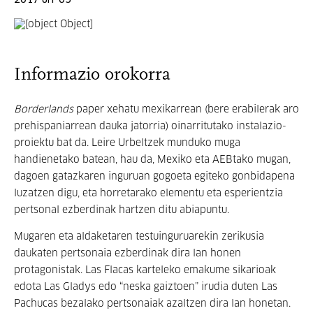
2017 urr 05
Informazio orokorra
Borderlands
paper xehatu mexikarrean (bere erabilerak aro
prehispaniarrean dauka jatorria) oinarritutako instalazio-
proiektu bat da. Leire Urbeltzek munduko muga
handienetako batean, hau da, Mexiko eta AEBtako mugan,
dagoen gatazkaren inguruan gogoeta egiteko gonbidapena
luzatzen digu, eta horretarako elementu eta esperientzia
pertsonal ezberdinak hartzen ditu abiapuntu.
Mugaren eta aldaketaren testuinguruarekin zerikusia
daukaten pertsonaia ezberdinak dira lan honen
protagonistak. Las Flacas karteleko emakume sikarioak
edota Las Gladys edo “neska gaiztoen” irudia duten Las
Pachucas bezalako pertsonaiak azaltzen dira lan honetan.