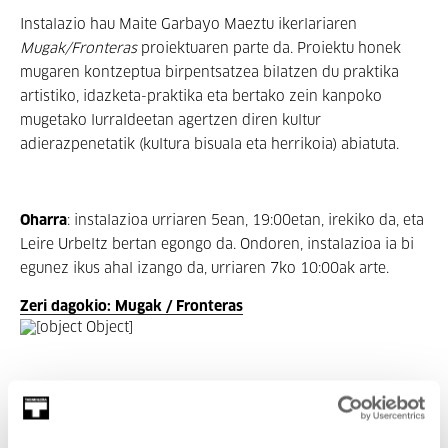
Instalazio hau Maite Garbayo Maeztu ikerlariaren
Mugak/Fronteras
proiektuaren parte da. Proiektu honek
mugaren kontzeptua birpentsatzea bilatzen du praktika
artistiko, idazketa-praktika eta bertako zein kanpoko
mugetako lurraldeetan agertzen diren kultur
adierazpenetatik (kultura bisuala eta herrikoia) abiatuta.
Oharra
: instalazioa urriaren 5ean, 19:00etan, irekiko da, eta
Leire Urbeltz bertan egongo da. Ondoren, instalazioa ia bi
egunez ikus ahal izango da, urriaren 7ko 10:00ak arte.
Zeri dagokio: Mugak / Fronteras
Zeri dagokio: Programa: Mugak
/ Fronteras