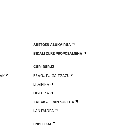
ARETOEN ALOKAIRUA
BIDALI ZURE PROPOSAMENA
GURI BURUZ
IAK
EZAGUTU GAITZAZU
ERAIKINA
HISTORIA
TABAKALERAN SORTUA
LANTALDEA
ENPLEGUA