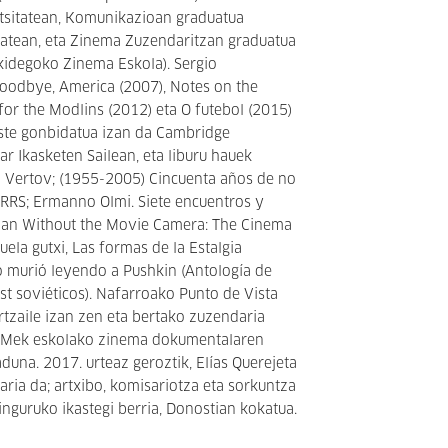
sitatean, Komunikazioan graduatua
tatean, eta Zinema Zuzendaritzan graduatua
idegoko Zinema Eskola). Sergio
oodbye, America (2007), Notes on the
for the Modlins (2012) eta O futebol (2015)
kaste gonbidatua izan da Cambridge
ar Ikasketen Sailean, eta liburu hauek
sin Vertov; (1955-2005) Cincuenta años de no
 URRS; Ermanno Olmi. Siete encuentros y
 Man Without the Movie Camera: The Cinema
duela gutxi, Las formas de la Estalgia
o murió leyendo a Pushkin (Antología de
st soviéticos). Nafarroako Punto de Vista
rtzaile izan zen eta bertako zuzendaria
CAMek eskolako zinema dokumentalaren
duna. 2017. urteaz geroztik, Elías Querejeta
ria da; artxibo, komisariotza eta sorkuntza
nguruko ikastegi berria, Donostian kokatua.