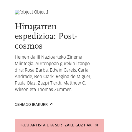
Hirugarren
espedizioa: Post-
cosmos
Hemen da III Nazioarteko Zinema
Miintegia. Aurtengoan gurekin izango
dira: Rosa Barba, Edwin Carels, Carla
Andrade, Ben Clark, Regina de Miguel,
Paula Olaz, Zazpi T’erdi, Matthew C.
Wilson eta Thomas Zummer.
GEHIAGO IRAKURRI
IKUSI ARTISTA ETA SORTZAILE GUZTIAK