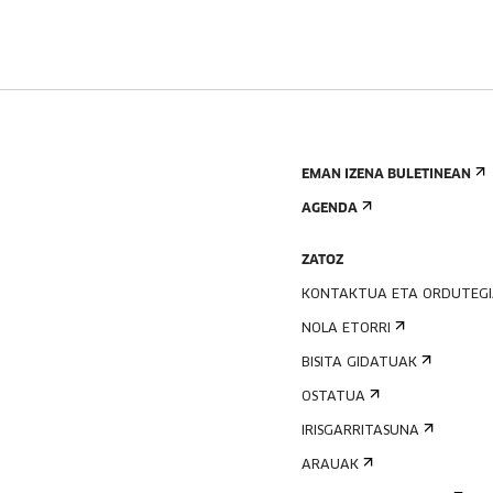
EMAN IZENA BULETINEAN
AGENDA
ZATOZ
KONTAKTUA ETA ORDUTEG
NOLA ETORRI
BISITA GIDATUAK
OSTATUA
IRISGARRITASUNA
ARAUAK