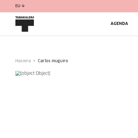
EU
AGENDA
Hasiera
carlos muguiro