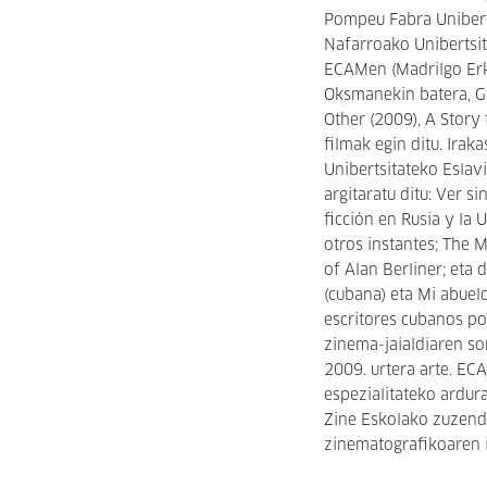
Pompeu Fabra Unibert
Nafarroako Unibertsi
ECAMen (Madrilgo Erk
Oksmanekin batera, G
Other (2009), A Story 
filmak egin ditu. Ira
Unibertsitateko Eslavi
argitaratu ditu: Ver 
ficción en Rusia y la
otros instantes; The
of Alan Berliner; eta 
(cubana) eta Mi abuel
escritores cubanos po
zinema-jaialdiaren so
2009. urtera arte. E
espezialitateko ardura
Zine Eskolako zuzenda
zinematografikoaren i