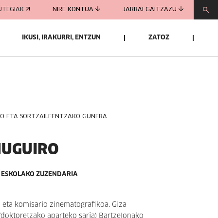
UTEGIAK
NIRE KONTUA
JARRAI GAITZAZU
IKUSI, IRAKURRI, ENTZUN
ZATOZ
KO ETA SORTZAILEENTZAKO GUNERA
MUGUIRO
E ESKOLAKO ZUZENDARIA
a eta komisario zinematografikoa. Giza
(doktoretzako aparteko saria) Bartzelonako