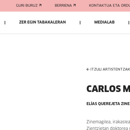
GURI BURUZ
BERRIENA
KONTAKTUA ETA ORD
ZER EGIN TABAKALERAN
MEDIALAB
ITZULI ARTISTENTZA
CARLOS 
ELÍAS QUEREJETA ZIN
Zinemagilea, irakasle
Zientzietan doktorea 