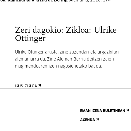
ua: Kamchatka y la isla de Bering
, Alemania, 2016, 174'
Zeri dagokio: Zikloa: Ulrike
Ottinger
Ulrike Ottinger artista, zine zuzendari eta argazkilari
alemaniarra da. Zine Aleman Berria deitzen zaion
mugimenduaren izen nagusienetako bat da.
IKUSI ZIKLOA
EMAN IZENA BULETINEAN
AGENDA