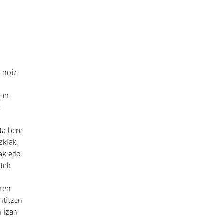
a noiz
oan
a
ta bere
zkiak,
eak edo
atek
aren
ntitzen
n izan