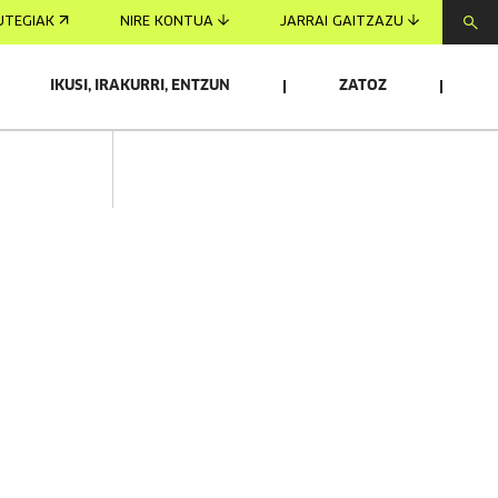
UTEGIAK
NIRE KONTUA
JARRAI GAITZAZU
IKUSI, IRAKURRI, ENTZUN
ZATOZ