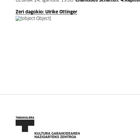
Uztailak 24, igandea. 19:00:
Chamissos Schatten. 4.Kapitul
Zeri dagokio: Ulrike Ottinger