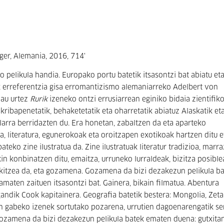
inger, Alemania, 2016, 714'
o pelikula handia. Europako portu batetik itsasontzi bat abiatu et
rek erreferentzia gisa erromantizismo alemaniarreko Adelbert von
au urtez
Rurik
izeneko ontzi errusiarrean eginiko bidaia zientifik
ribapenetatik, behaketetatik eta oharretatik abiatuz Alaskatik et
larra berridazten du. Era honetan, zabaltzen da eta aparteko
ia, literatura, egunerokoak eta oroitzapen exotikoak hartzen ditu e
teko zine ilustratua da. Zine ilustratuak literatur tradizioa, marra
in konbinatzen ditu, emaitza, urruneko lurraldeak, bizitza posibl
okitzea da, eta gozamena. Gozamena da bizi dezakezun pelikula b
maten zaituen itsasontzi bat. Gainera, bikain filmatua. Abentura
gandik Cook kapitainera. Geografia batetik bestera: Mongolia, Zet
n gabeko izenek sortutako pozarena, urrutien dagoenarengatik se
ozamena da bizi dezakezun pelikula batek ematen duena: gutxita