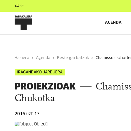
EU
AGENDA
INFORMAZIO OROKORRA
Hasiera
Agenda
Beste gai batzuk
chamissos schatte
IRAGANDAKO JARDUERA
PROIEKZIOAK
Chamisso
Chukotka
2016 uzt 17