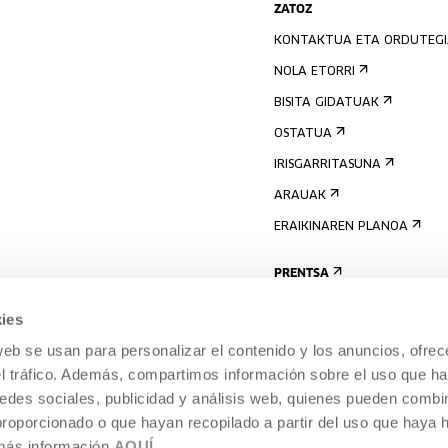
ZATOZ
KONTAKTUA ETA ORDUTEG
NOLA ETORRI
BISITA GIDATUAK
OSTATUA
IRISGARRITASUNA
ARAUAK
ERAIKINAREN PLANOA
PRENTSA
ies
web se usan para personalizar el contenido y los anuncios, ofrec
el tráfico. Además, compartimos información sobre el uso que ha
edes sociales, publicidad y análisis web, quienes pueden combin
proporcionado o que hayan recopilado a partir del uso que haya
 más información
AQUÍ