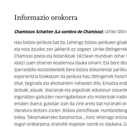
Informazio orokorra
Chamissos Schatten (La sombra de Chamisso)
, Ulrike Ott
Hau bidaia-pelikula bat da. Lehengo bidaia-pelikulen gisak
eta nola itzuliko zen jakiterik ez zegoen. Ulrike Ottinger
Chamisso poeta eta botanikoak 1815ean munduan zehar l
idatzi zuen oharren koadernoa dauka oinarri. Eta bere desk
iparraldeko kostaldeetatik bere bidaia dokumental partiku
esperientzia bilakatzen da pelikula hau: Ottingerrek histor
ohar, begirada eta ahotsarekin nahasten ditu. Emaitza eraba
testuak, aipuak, idazlanak eta argazkiak askatasun osoarek
inguratzen gaituzten neurrigabetasun eta misterioak irad
ematen duena: gutxitan izan da zine areto bat noranahi era
literatura deitzen zioten. Bidaia zientifikoak. Humboldten
bidea, Taklamakarreko basamortua... Inoiz lehenago entzu
dugun erakarpena, oraindik mapetan izenik ez daukana. G