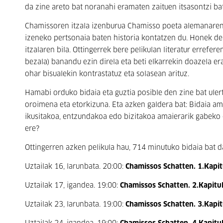
da zine areto bat noranahi eramaten zaituen itsasontzi bat.
Chamissoren itzala izenburua Chamisso poeta alemanaren s
izeneko pertsonaia baten historia kontatzen du. Honek de
itzalaren bila. Ottingerrek bere pelikulan literatur errefer
bezala) banandu ezin direla eta beti elkarrekin doazela era
ohar bisualekin kontrastatuz eta solasean arituz.
Hamabi orduko bidaia eta guztia posible den zine bat uler
oroimena eta etorkizuna. Eta azken galdera bat: Bidaia a
ikusitakoa, entzundakoa edo bizitakoa amaierarik gabeko e
ere?
Ottingerren azken pelikula hau, 714 minutuko bidaia bat da
Uztailak 16, larunbata. 20:00:
Chamissos Schatten. 1.Kapitu
Uztailak 17, igandea. 19:00:
Chamissos Schatten. 2.Kapitu
Uztailak 23, larunbata. 19:00:
Chamissos Schatten. 3.Kapitu