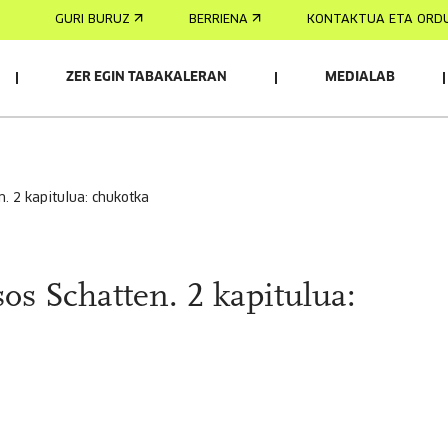
GURI BURUZ
BERRIENA
KONTAKTUA ETA ORD
ZER EGIN TABAKALERAN
MEDIALAB
n. 2 kapitulua: chukotka
s Schatten. 2 kapitulua: