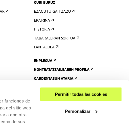
GURI BURUZ
IAK
EZAGUTU GAITZAZU
ERAIKINA
HISTORIA
TABAKALERAN SORTUA
LANTALDEA
ENPLEGUA
KONTRATATZAILEAREN PROFILA
GARDENTASUN ATARIA
Permitir todas las cookies
er funciones de
ga del sitio web
Personalizar
arla con otra
 hecho de sus
PARTEKATU