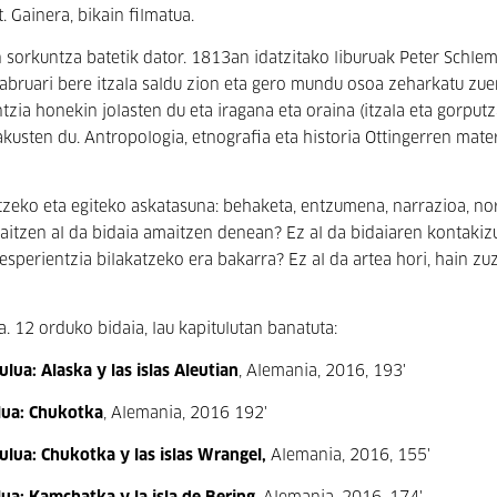
 Gainera, bikain filmatua.
orkuntza batetik dator. 1813an idatzitako liburuak Peter Schlem
abruari bere itzala saldu zion eta gero mundu osoa zeharkatu zue
entzia honekin jolasten du eta iragana eta oraina (itzala eta gorput
kusten du. Antropologia, etnografia eta historia Ottingerren mater
tzeko eta egiteko askatasuna: behaketa, entzumena, narrazioa, no
maitzen al da bidaia amaitzen denean? Ez al da bidaiaren kontaki
sperientzia bilakatzeko era bakarra? Ez al da artea hori, hain zu
. 12 orduko bidaia, lau kapitulutan banatuta:
lua: Alaska y las islas Aleutian
, Alemania, 2016, 193'
lua: Chukotka
, Alemania, 2016 192'
lua: Chukotka y las islas Wrangel,
Alemania, 2016, 155'