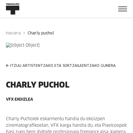
Hasiera
charly puchol
ITZULI ARTISTENTZAKO ETA SORTZAILEENTZAKO GUNERA
CHARLY PUCHOL
VFX EKOIZLEA
Charly Pucholek eskarmentu handia du ekoizpen
zinematografikoetan, VFX karga handia du, eta Pixelcoopek
hasi zuen bere ibilbide profesionala freelance gisa, kamera,