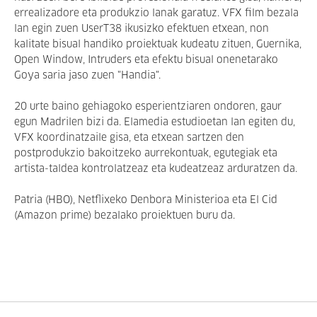
errealizadore eta produkzio lanak garatuz. VFX film bezala
lan egin zuen UserT38 ikusizko efektuen etxean, non
kalitate bisual handiko proiektuak kudeatu zituen, Guernika,
Open Window, Intruders eta efektu bisual onenetarako
Goya saria jaso zuen "Handia".
20 urte baino gehiagoko esperientziaren ondoren, gaur
egun Madrilen bizi da. Elamedia estudioetan lan egiten du,
VFX koordinatzaile gisa, eta etxean sartzen den
postprodukzio bakoitzeko aurrekontuak, egutegiak eta
artista-taldea kontrolatzeaz eta kudeatzeaz arduratzen da.
Patria (HBO), Netflixeko Denbora Ministerioa eta El Cid
(Amazon prime) bezalako proiektuen buru da.