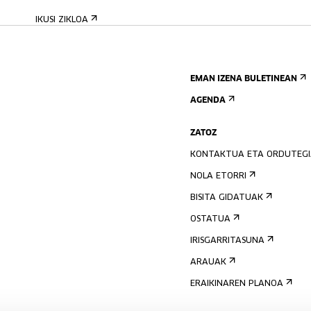
IKUSI ZIKLOA
EMAN IZENA BULETINEAN
AGENDA
ZATOZ
KONTAKTUA ETA ORDUTEG
NOLA ETORRI
BISITA GIDATUAK
OSTATUA
IRISGARRITASUNA
ARAUAK
ERAIKINAREN PLANOA