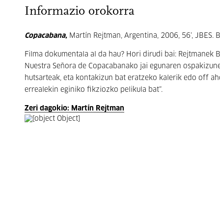
Informazio orokorra
Copacabana,
Martín Rejtman, Argentina, 2006, 56’, JBES.
Filma dokumentala al da hau? Hori dirudi bai: Rejtmanek 
Nuestra Señora de Copacabanako jai egunaren ospakizunea
hutsarteak, eta kontakizun bat eratzeko kalerik edo off 
errealekin eginiko fikziozko pelikula bat”.
Zeri dagokio: Martín Rejtman