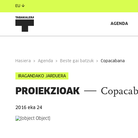
EU
AGENDA
INFORMAZIO OROKORRA
Hasiera
Agenda
Beste gai batzuk
copacabana
IRAGANDAKO JARDUERA
PROIEKZIOAK
Copaca
2016 eka 24