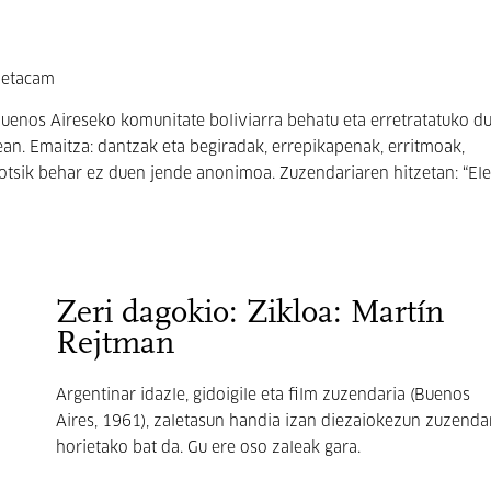
 Betacam
Buenos Aireseko komunitate boliviarra behatu eta erretratatuko d
n. Emaitza: dantzak eta begiradak, errepikapenak, erritmoak,
ahotsik behar ez duen jende anonimoa. Zuzendariaren hitzetan: “E
Zeri dagokio: Zikloa: Martín
Rejtman
Argentinar idazle, gidoigile eta film zuzendaria (Buenos
Aires, 1961), zaletasun handia izan diezaiokezun zuzenda
horietako bat da. Gu ere oso zaleak gara.