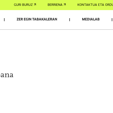
GURI BURUZ
BERRIENA
KONTAKTUA ETA ORD
ZER EGIN TABAKALERAN
MEDIALAB
bana