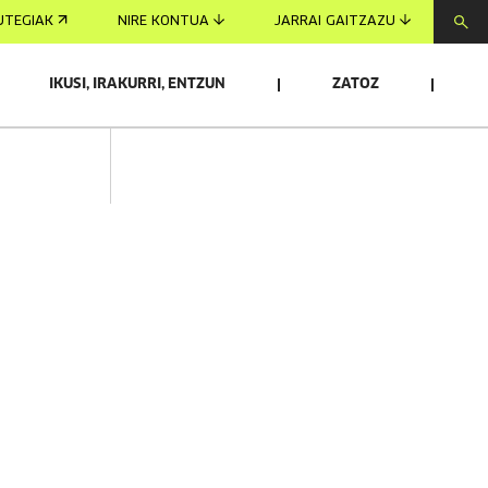
UTEGIAK
NIRE KONTUA
JARRAI GAITZAZU
IKUSI, IRAKURRI, ENTZUN
ZATOZ