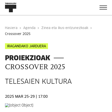
Hasiera
Agenda
Zinea eta ikus-entzunezkoak
crossover 2025
IRAGANDAKO JARDUERA
PROIEKZIOAK
CROSSOVER 2025
TELESAIEN KULTURA
2025 MAR 25-29 | 17:00