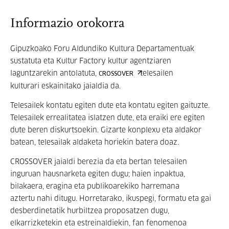
Informazio orokorra
Gipuzkoako Foru Aldundiko Kultura Departamentuak
sustatuta eta Kultur Factory kultur agentziaren
laguntzarekin antolatuta,
telesailen
CROSSOVER
kulturari eskainitako jaialdia da.
Telesailek kontatu egiten dute eta kontatu egiten gaituzte.
Telesailek errealitatea islatzen dute, eta eraiki ere egiten
dute beren diskurtsoekin. Gizarte konplexu eta aldakor
batean, telesailak aldaketa horiekin batera doaz.
CROSSOVER jaialdi berezia da eta bertan telesailen
inguruan hausnarketa egiten dugu; haien inpaktua,
bilakaera, eragina eta publikoarekiko harremana
aztertu nahi ditugu. Horretarako, ikuspegi, formatu eta gai
desberdinetatik hurbiltzea proposatzen dugu,
elkarrizketekin eta estreinaldiekin, fan fenomenoa