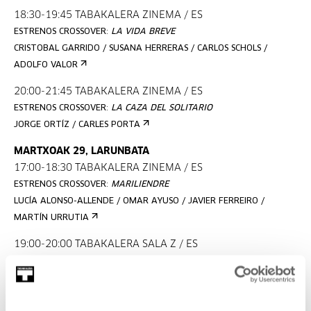
18:30-19:45 TABAKALERA ZINEMA / ES
ESTRENOS CROSSOVER:
LA VIDA BREVE
CRISTOBAL GARRIDO / SUSANA HERRERAS / CARLOS SCHOLS /
ADOLFO VALOR
20:00-21:45 TABAKALERA ZINEMA / ES
ESTRENOS CROSSOVER:
LA CAZA DEL SOLITARIO
JORGE ORTÍZ / CARLES PORTA
MARTXOAK 29, LARUNBATA
17:00-18:30 TABAKALERA ZINEMA / ES
ESTRENOS CROSSOVER:
MARILIENDRE
LUCÍA ALONSO-ALLENDE / OMAR AYUSO / JAVIER FERREIRO /
MARTÍN URRUTIA
19:00-20:00 TABAKALERA SALA Z / ES
COSECHA DEL 25
GAIZKA IZAGIRRE / BELÉN PRIETO / ENEKO RUIZ / MARINA SUCH
20:00-20:45 TABAKALERA SALA Z / ES