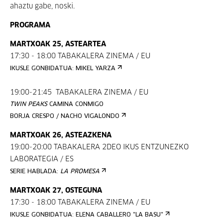
ahaztu gabe, noski.
PROGRAMA
MARTXOAK 25, ASTEARTEA
17:30 - 18:00 TABAKALERA ZINEMA / EU
IKUSLE GONBIDATUA: MIKEL YARZA
19:00-21:45 TABAKALERA ZINEMA / EU
TWIN PEAKS
CAMINA CONMIGO
BORJA CRESPO / NACHO VIGALONDO
MARTXOAK 26, ASTEAZKENA
19:00-20:00 TABAKALERA 2DEO IKUS ENTZUNEZKO
LABORATEGIA / ES
SERIE HABLADA:
LA PROMESA
MARTXOAK 27, OSTEGUNA
17:30 - 18:00 TABAKALERA ZINEMA / EU
IKUSLE GONBIDATUA: ELENA CABALLERO "LA BASU"