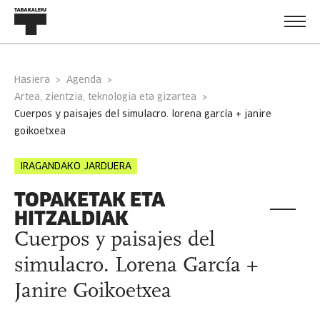
Hasiera
Agenda
Artea, zientzia, teknologia eta gizartea
cuerpos y paisajes del simulacro. lorena garcía + janire
goikoetxea
IRAGANDAKO JARDUERA
TOPAKETAK ETA
HITZALDIAK
Cuerpos y paisajes del
simulacro. Lorena García +
Janire Goikoetxea