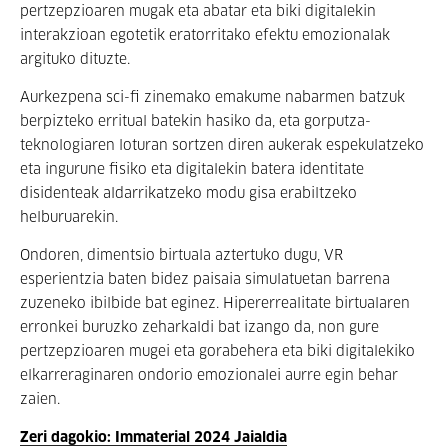
pertzepzioaren mugak eta abatar eta biki digitalekin
interakzioan egotetik eratorritako efektu emozionalak
argituko dituzte.
Aurkezpena sci-fi zinemako emakume nabarmen batzuk
berpizteko erritual batekin hasiko da, eta gorputza-
teknologiaren loturan sortzen diren aukerak espekulatzeko
eta ingurune fisiko eta digitalekin batera identitate
disidenteak aldarrikatzeko modu gisa erabiltzeko
helburuarekin.
Ondoren, dimentsio birtuala aztertuko dugu, VR
esperientzia baten bidez paisaia simulatuetan barrena
zuzeneko ibilbide bat eginez. Hipererrealitate birtualaren
erronkei buruzko zeharkaldi bat izango da, non gure
pertzepzioaren mugei eta gorabehera eta biki digitalekiko
elkarreraginaren ondorio emozionalei aurre egin behar
zaien.
Zeri dagokio: Immaterial 2024 Jaialdia