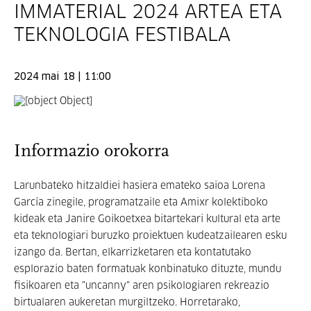
IMMATERIAL 2024 ARTEA ETA
TEKNOLOGIA FESTIBALA
2024 mai 18 | 11:00
Informazio orokorra
Larunbateko hitzaldiei hasiera emateko saioa Lorena
García zinegile, programatzaile eta Amixr kolektiboko
kideak eta Janire Goikoetxea bitartekari kultural eta arte
eta teknologiari buruzko proiektuen kudeatzailearen esku
izango da. Bertan, elkarrizketaren eta kontatutako
esplorazio baten formatuak konbinatuko dituzte, mundu
fisikoaren eta "uncanny" aren psikologiaren rekreazio
birtualaren aukeretan murgiltzeko. Horretarako,