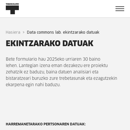
Hasiera
data commons lab. ekintzarako datuak
EKINTZARAKO DATUAK
Bete formulario hau 2025eko urriaren 30 baino
lehen.
Lantegian izena eman dezakezu ere proiektu
zehatzik ez baduzu, baina datuen analisiari eta
bistaratzeari buruzko zure trebetasunak eta ezagutzekin
ekarpena egin nahi baduzu.
HARREMANETARAKO PERTSONAREN DATUAK: