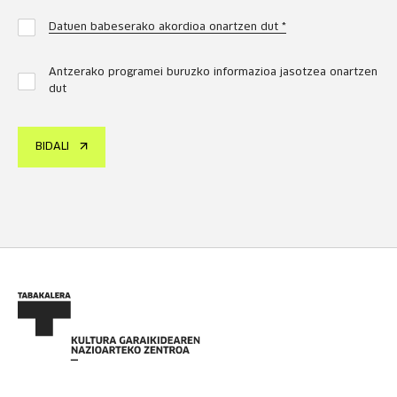
Datuen babeserako akordioa onartzen dut *
Antzerako programei buruzko informazioa jasotzea onartzen
dut
BIDALI