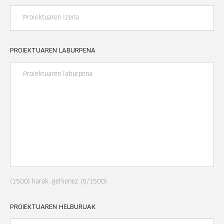
PROIEKTUAREN LABURPENA
(
1500
)
karak. gehienez
(
0
/
1500
)
PROIEKTUAREN HELBURUAK