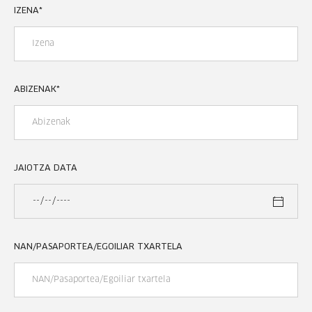
IZENA
*
ABIZENAK
*
JAIOTZA DATA
NAN/PASAPORTEA/EGOILIAR TXARTELA