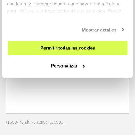
que les haya proporcionado o que hayan recopilado a
partir del uso que haya hecho de sus servicios. Puede
obtener más información
AQUÍ
(
1500
)
karak. gehienez
(
0
/
1500
)
Mostrar detalles
ZEIN DATU BEHAR DITUZU?
Permitir todas las cookies
Personalizar
(
1500
)
karak. gehienez
(
0
/
1500
)