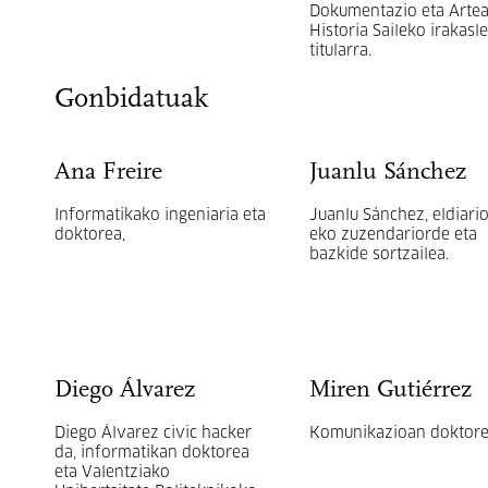
Dokumentazio eta Arte
Historia Saileko irakasl
titularra.
Gonbidatuak
Ana Freire
Juanlu Sánchez
Informatikako ingeniaria eta
Juanlu Sánchez, eldiario
doktorea,
eko zuzendariorde eta
bazkide sortzailea.
Diego Álvarez
Miren Gutiérrez
Diego Álvarez civic hacker
Komunikazioan doktor
da, informatikan doktorea
eta Valentziako