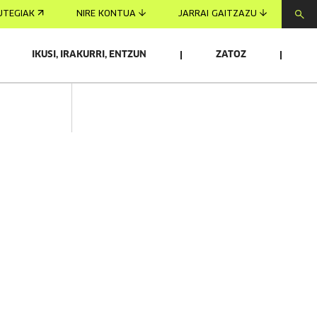
UTEGIAK
NIRE KONTUA
JARRAI GAITZAZU
IKUSI, IRAKURRI, ENTZUN
ZATOZ