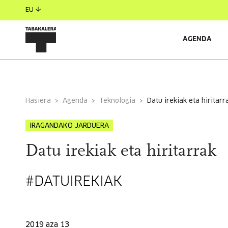
EU
AGENDA
INFORMAZIO OROKORRA
EGILEAK
GONBIDATU
Hasiera
Agenda
Teknologia
datu irekiak eta hiritarr
IRAGANDAKO JARDUERA
Datu irekiak eta hiritarrak
#DATUIREKIAK
2019 aza 13