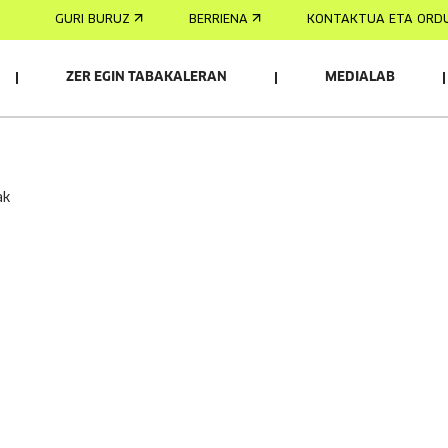
GURI BURUZ
BERRIENA
KONTAKTUA ETA ORD
ZER EGIN TABAKALERAN
MEDIALAB
AK
ak