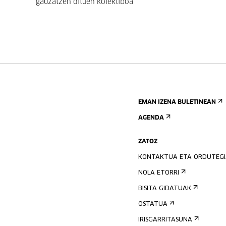
gauzatzen dituen kolektiboa
EMAN IZENA BULETINEAN
AGENDA
ZATOZ
KONTAKTUA ETA ORDUTEG
NOLA ETORRI
BISITA GIDATUAK
OSTATUA
IRISGARRITASUNA