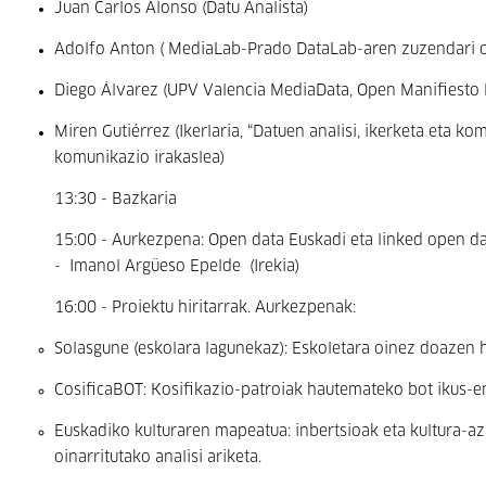
Juan Carlos Alonso (Datu Analista)
Adolfo Anton ( MediaLab-Prado DataLab-aren zuzendari o
Diego Álvarez (UPV Valencia MediaData, Open Manifiesto 
Miren Gutiérrez (Ikerlaria, “Datuen analisi, ikerketa eta 
komunikazio irakaslea)
13:30 - Bazkaria
15:00 - Aurkezpena: Open data Euskadi eta linked open 
-
Imanol Argüeso Epelde (Irekia)
16:00 - Proiektu hiritarrak. Aurkezpenak:
Solasgune (eskolara lagunekaz): Eskoletara oinez doazen 
CosificaBOT: Kosifikazio-patroiak hautemateko bot ikus-en
Euskadiko kulturaren mapeatua: inbertsioak eta kultura-azp
oinarritutako analisi ariketa.