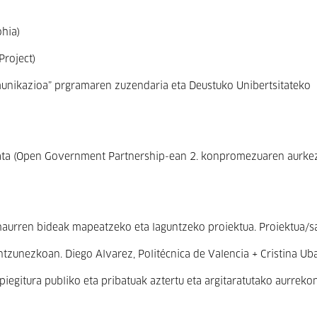
hia)
Project)
komunikazioa” prgramaren zuzendaria eta Deustuko Unibertsitateko
data (Open Government Partnership-ean 2. konpromezuaren aurke
haurren bideak mapeatzeko eta laguntzeko proiektua. Proiektua/s
tzunezkoan. Diego Alvarez, Politécnica de Valencia + Cristina Ub
iegitura publiko eta pribatuak aztertu eta argitaratutako aurreko