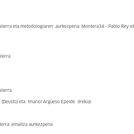
 tailerra eta metodologiaren aurkezpena: Montera34 - Pablo Rey e
ilerra
ilerra
 (Deusto) eta
Imanol Argüeso Epelde (Irekia)
ilerra: emaitza aurkezpena