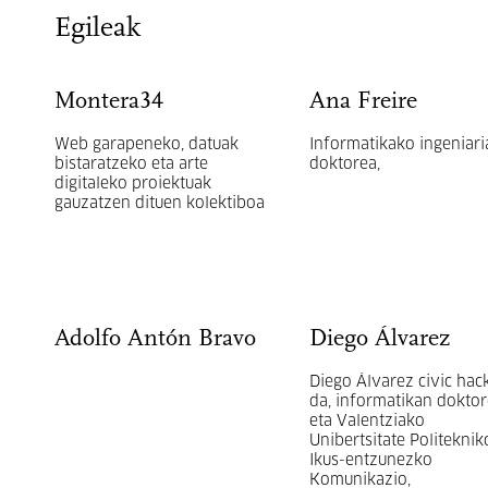
Egileak
Montera34
Ana Freire
Web garapeneko, datuak
Informatikako ingeniari
bistaratzeko eta arte
doktorea,
digitaleko proiektuak
gauzatzen dituen kolektiboa
Adolfo Antón Bravo
Diego Álvarez
Diego Álvarez civic hac
da, informatikan dokto
eta Valentziako
Unibertsitate Politekni
Ikus-entzunezko
Komunikazio,