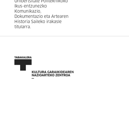
Unibertsitate Politeknikoko
Ikus-entzunezko
Komunikazio,
Dokumentazio eta Artearen
Historia Saileko irakasle
titularra.