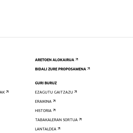
ARETOEN ALOKAIRUA
BIDALI ZURE PROPOSAMENA
GURI BURUZ
IAK
EZAGUTU GAITZAZU
ERAIKINA
HISTORIA
TABAKALERAN SORTUA
LANTALDEA