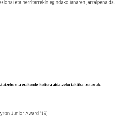
esional eta herritarrekin egindako lanaren jarraipena da.
statzeko eta erakunde-kultura aldatzeko taktika troiarrak.
:
yron Junior Award '19)