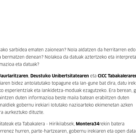
tarako sarbidea ematen zaionean? Nola aldatzen da herritarren edo
a bermatzen denean? Nolakoa da datuak aztertzeko eta interpret
rmazioa eta datuak?
Jaurlaritzaren
,
Deustuko Unibertsitatearen
eta
CICC Tabakalerare
iaren bidez antolatutako topagune eta lan-gune bat dira, datu irek
ko esperientziak eta lankidetza-moduak ezagutzeko. Era berean, 
kaintzen duten informazioa beste maila batean erabiltzen duten
dunaldiek gobernu irekiari lotutako nazioarteko ekimenetan azken
a aurkeztuko dituzte.
tateak eta Tabakalera - Hirikilabsek,
Montera34
rekin batera
rrenez hurren, parte-hartzearen, gobernu irekiaren eta open dat