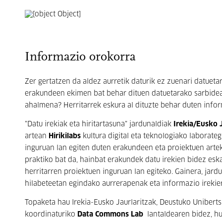
Informazio orokorra
Zer gertatzen da aldez aurretik daturik ez zuenari datue
erakundeen ekimen bat behar dituen datuetarako sarbide
ahalmena? Herritarrek eskura al dituzte behar duten info
"Datu irekiak eta hiritartasuna" jardunaldiak
Irekia/Eusko 
artean
Hirikilabs
kultura digital eta teknologiako laborateg
inguruan lan egiten duten erakundeen eta proiektuen arte
praktiko bat da, hainbat erakundek datu irekien bidez es
herritarren proiektuen inguruan lan egiteko. Gainera, jar
hilabeteetan egindako aurrerapenak eta informazio irekier
Topaketa hau Irekia-Eusko Jaurlaritzak, Deustuko Unibertsi
koordinaturiko
Data Commons Lab
lantaldearen bidez, hu