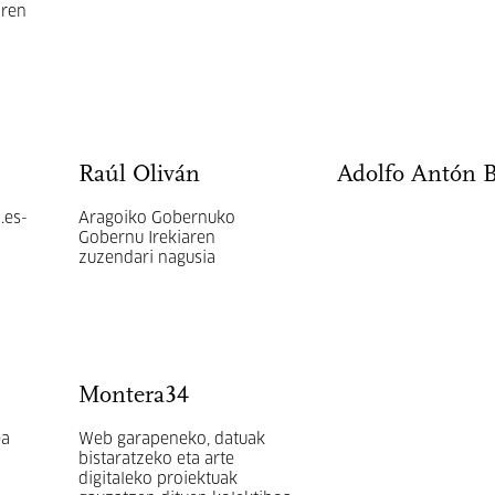
aren
e
Raúl Oliván
Adolfo Antón 
.es-
Aragoiko Gobernuko
Gobernu Irekiaren
zuzendari nagusia
Montera34
ea
Web garapeneko, datuak
bistaratzeko eta arte
digitaleko proiektuak