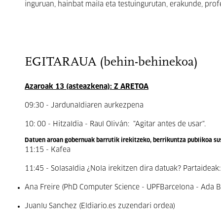
inguruan, hainbat maila eta testuingurutan, erakunde, prof
EGITARAUA (behin-behinekoa)
Azaroak 13 (asteazkena): Z ARETOA
09:30 - Jardunaldiaren aurkezpena
10: 00 - Hitzaldia - Raul Oliván: "Agitar antes de usar".
Datuen aroan gobernuak barrutik irekitzeko, berrikuntza publikoa su
11:15 - Kafea
11:45 - Solasaldia ¿Nola irekitzen dira datuak? Partaideak
Ana Freire (PhD Computer Science - UPFBarcelona - Ada B
Juanlu Sanchez (Eldiario.es zuzendari ordea)