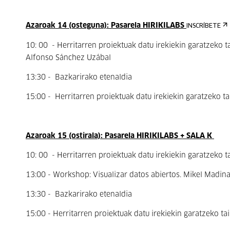
Azaroak 14 (osteguna): Pasarela HIRIKILABS
INSCRÍBETE
10: 00 - Herritarren proiektuak datu irekiekin garatzeko
Alfonso Sánchez Uzábal
13:30 - Bazkarirako etenaldia
15:00 - Herritarren proiektuak datu irekiekin garatzeko ta
Azaroak 15 (ostirala): Pasarela HIRIKILABS + SALA K
10: 00 - Herritarren proiektuak datu irekiekin garatzeko ta
13:00 - Workshop: Visualizar datos abiertos. Mikel Madina
13:30 - Bazkarirako etenaldia
15:00 - Herritarren proiektuak datu irekiekin garatzeko ta