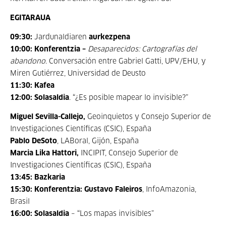
EGITARAUA
09:30:
Jardunaldiaren
aurkezpena
10:00: Konferentzia –
Desaparecidos: Cartografías del
abandono
. Conversación entre Gabriel Gatti, UPV/EHU, y
Miren Gutiérrez, Universidad de Deusto
11:30: Kafea
12:00: Solasaldia
. “¿Es posible mapear lo invisible?”
Miguel Sevilla-Callejo,
Geoinquietos y Consejo Superior de
Investigaciones Científicas (CSIC), España
Pablo DeSoto
, LABoral, Gijón, España
Marcia Lika Hattori,
INCIPIT, Consejo Superior de
Investigaciones Científicas (CSIC), España
13:45: Bazkaria
15:30: Konferentzia: Gustavo Faleiros
, InfoAmazonia,
Brasil
16:00: Solasaldia
– “Los mapas invisibles”