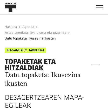
Hasiera
Agenda
Artea, zientzia, teknologia eta gizartea
datu topaketa: ikusezina ikusten
IRAGANDAKO JARDUERA
TOPAKETAK ETA
HITZALDIAK
Datu topaketa: Ikusezina
ikusten
DESAGERTZEAREN MAPA-
EGILEAK