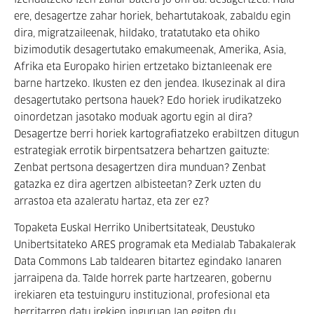
izendatzeko izen zahar batera jo ohi da: desagertzea. Hala
ere, desagertze zahar horiek, behartutakoak, zabaldu egin
dira, migratzaileenak, hildako, tratatutako eta ohiko
bizimodutik desagertutako emakumeenak, Amerika, Asia,
Afrika eta Europako hirien ertzetako biztanleenak ere
barne hartzeko. Ikusten ez den jendea. Ikusezinak al dira
desagertutako pertsona hauek? Edo horiek irudikatzeko
oinordetzan jasotako moduak agortu egin al dira?
Desagertze berri horiek kartografiatzeko erabiltzen ditugun
estrategiak errotik birpentsatzera behartzen gaituzte:
Zenbat pertsona desagertzen dira munduan? Zenbat
gatazka ez dira agertzen albisteetan? Zerk uzten du
arrastoa eta azaleratu hartaz, eta zer ez?
Topaketa Euskal Herriko Unibertsitateak, Deustuko
Unibertsitateko ARES programak eta Medialab Tabakalerak
Data Commons Lab taldearen bitartez egindako lanaren
jarraipena da. Talde horrek parte hartzearen, gobernu
irekiaren eta testuinguru instituzional, profesional eta
herritarren datu irekien inguruan lan egiten du.