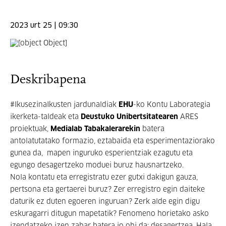
2023 urt 25 | 09:30
Deskribapena
#IkusezinaIkusten jardunaldiak
EHU
-ko Kontu Laborategia
ikerketa-taldeak eta
Deustuko Unibertsitatearen
ARES
proiektuak,
Medialab Tabakalerarekin
batera
antolatutatako formazio, eztabaida eta esperimentaziorako
gunea da, mapen inguruko esperientziak ezagutu eta
egungo desagertzeko moduei buruz hausnartzeko.
Nola kontatu eta erregistratu ezer gutxi dakigun gauza,
pertsona eta gertaerei buruz? Zer erregistro egin daiteke
daturik ez duten egoeren inguruan? Zerk alde egin digu
eskuragarri ditugun mapetatik? Fenomeno horietako asko