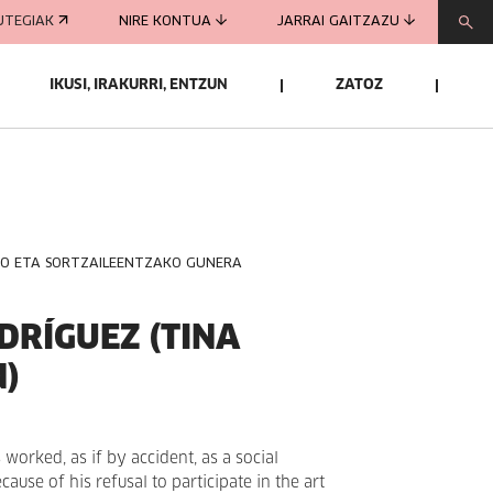
UTEGIAK
NIRE KONTUA
JARRAI GAITZAZU
IKUSI, IRAKURRI, ENTZUN
ZATOZ
KO ETA SORTZAILEENTZAKO GUNERA
DRÍGUEZ (TINA
)
worked, as if by accident, as a social
ause of his refusal to participate in the art