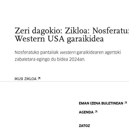
Zeri dagokio: Zikloa: Nosferatu
Western USA garaikidea
Nosferatuko pantailak
western
garaikidearen agertoki
zabaletara egingo du bidea 2024an.
IKUSI ZIKLOA
EMAN IZENA BULETINEAN
AGENDA
ZATOZ