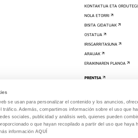
KONTAKTUA ETA ORDUTEG
NOLA ETORRI
BISITA GIDATUAK
OSTATUA
IRISGARRITASUNA
ARAUAK
ERAIKINAREN PLANOA
PRENTSA
ies
web se usan para personalizar el contenido y los anuncios, ofrec
el tráfico. Además, compartimos información sobre el uso que ha
edes sociales, publicidad y análisis web, quienes pueden combin
proporcionado o que hayan recopilado a partir del uso que haya
 más información
AQUÍ