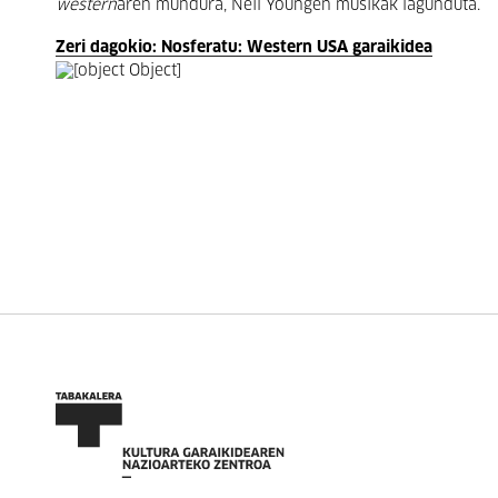
western
aren mundura, Neil Youngen musikak lagunduta.
Zeri dagokio: Nosferatu: Western USA garaikidea