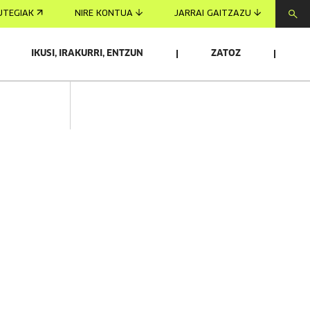
UTEGIAK
NIRE KONTUA
JARRAI GAITZAZU
IKUSI, IRAKURRI, ENTZUN
ZATOZ