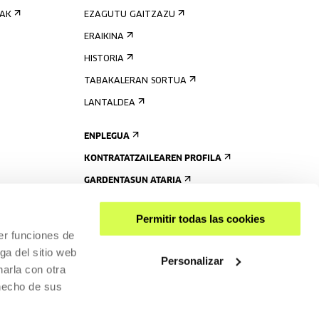
IAK
EZAGUTU GAITZAZU
ERAIKINA
HISTORIA
TABAKALERAN SORTUA
LANTALDEA
ENPLEGUA
KONTRATATZAILEAREN PROFILA
GARDENTASUN ATARIA
Permitir todas las cookies
er funciones de
ga del sitio web
Personalizar
arla con otra
 hecho de sus
PARTEKATU