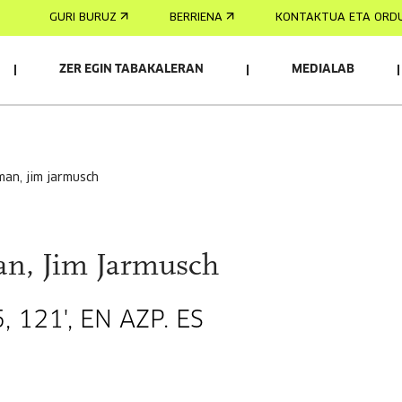
GURI BURUZ
BERRIENA
KONTAKTUA ETA ORD
ZER EGIN TABAKALERAN
MEDIALAB
man, jim jarmusch
n, Jim Jarmusch
121', EN AZP. ES