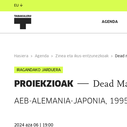
EU
AGENDA
INFORMAZIO OROKORRA
Hasiera
Agenda
Zinea eta ikus-entzunezkoak
dead 
IRAGANDAKO JARDUERA
PROIEKZIOAK
Dead Ma
AEB-ALEMANIA-JAPONIA, 1995, 
2024 aza 06 | 19:00