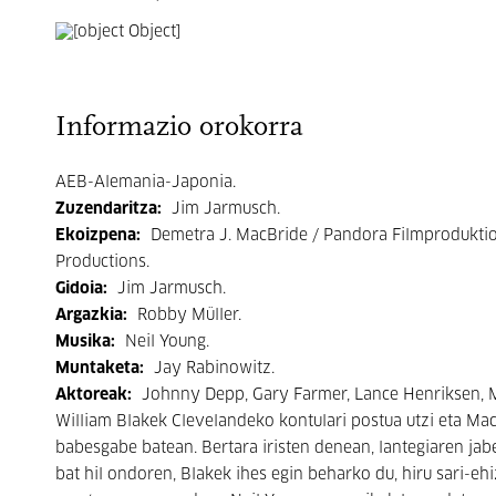
Informazio orokorra
AEB-Alemania-Japonia.
Zuzendaritza:
Jim Jarmusch.
Ekoizpena:
Demetra J. MacBride / Pandora Filmprodukti
Productions.
Gidoia:
Jim Jarmusch.
Argazkia:
Robby Müller.
Musika:
Neil Young.
Muntaketa:
Jay Rabinowitz.
Aktoreak:
Johnny Depp, Gary Farmer, Lance Henriksen, Mic
William Blakek Clevelandeko kontulari postua utzi eta Ma
babesgabe batean. Bertara iristen denean, lantegiaren ja
bat hil ondoren, Blakek ihes egin beharko du, hiru sari-eh