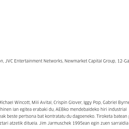
on, JVC Entertainment Networks, Newmarket Capital Group, 12-G
hael Wincott, Mili Avital, Crispin Glover, Iggy Pop, Gabriel Byrn
chinen lan egitea erabaki du, AEBko mendebaldeko hiri industrial
beak beste pertsona bat kontratatu du dagoeneko. Tiroketa batean
iztari atzetik dituela. Jim Jarmuschek 1995ean egin zuen sarraldia