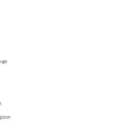
auge
e.
 gizon