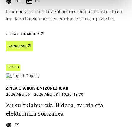
EN
ES
Laura bera baino askoz zaharragoa den rock and rollaren
kondaira batekin bizi den emakume errusiar gazte bat.
GEHIAGO IRAKURRI
SARRERAK
Beteta
ZINEA ETA IKUS-ENTZUNEZKOAK
2026 ABU 25 - 2026 ABU 28 | 10:30-13:30
Zirkuitulaburrak. Bideoa, zarata eta
elektronika sortzailea
ES