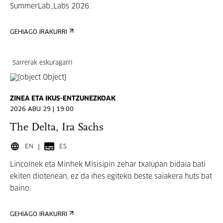
SummerLab_Labs 2026.
GEHIAGO IRAKURRI
Sarrerak eskuragarri
ZINEA ETA IKUS-ENTZUNEZKOAK
2026 ABU 29 | 19:00
The Delta, Ira Sachs
EN
ES
Lincolnek eta Minhek Misisipin zehar txalupan bidaia bati
ekiten diotenean, ez da ihes egiteko beste saiakera huts bat
baino.
GEHIAGO IRAKURRI