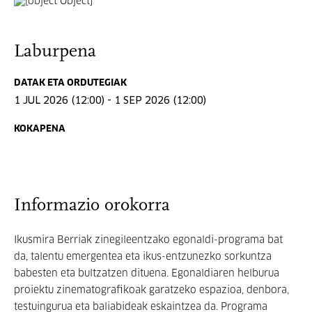
Laburpena
DATAK ETA ORDUTEGIAK
1 JUL 2026 (12:00) - 1 SEP 2026 (12:00)
KOKAPENA
Informazio orokorra
Ikusmira Berriak zinegileentzako egonaldi-programa bat
da, talentu emergentea eta ikus-entzunezko sorkuntza
babesten eta bultzatzen dituena. Egonaldiaren helburua
proiektu zinematografikoak garatzeko espazioa, denbora,
testuingurua eta baliabideak eskaintzea da. Programa