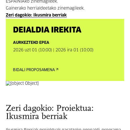
ESPAINIAko zinemagileek.
Gainerako herrialdeetako zinemagileek.
Zeri dagokio: Ikusmira berriak
DEIALDIA IREKITA
AURKEZTEKO EPEA
2026 uzt 01 (10:00) | 2026 ira 01 (10:00)
BIDALI PROPOSAMENA
Zeri dagokio: Proiektua:
Ikusmira berriak