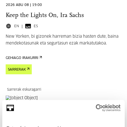
2026 ABU 08 | 19:00
Keep the Lights On, Ira Sachs
EN
ES
New Yorken, bi gizonek harreman bizia hasten dute, baina
mendekotasunak eta segurtasun ezak markatutakoa.
GEHIAGO IRAKURRI
SARRERAK
Sarrerak eskuragarri
ZINEA ETA IKUS-ENTZUNEZKOAK
2026 ABU 15 | 19:00
Married Life, Ira Sachs