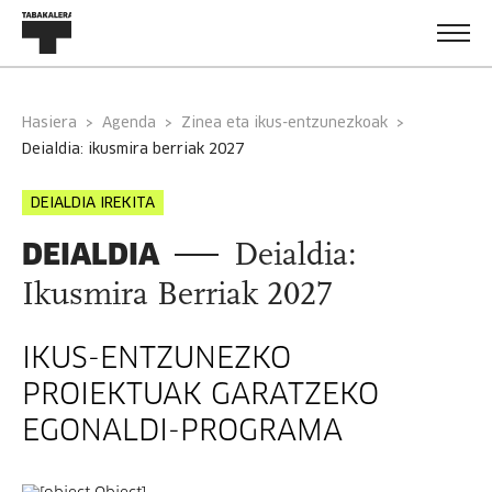
Hasiera
Agenda
Zinea eta ikus-entzunezkoak
deialdia: ikusmira berriak 2027
DEIALDIA IREKITA
DEIALDIA
Deialdia:
Ikusmira Berriak 2027
IKUS-ENTZUNEZKO
PROIEKTUAK GARATZEKO
EGONALDI-PROGRAMA