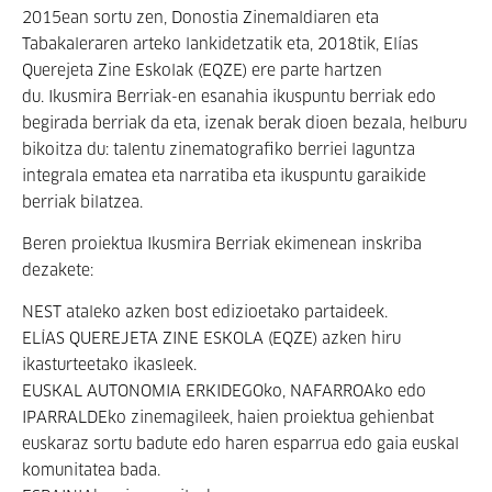
2015ean sortu zen, Donostia Zinemaldiaren eta
Tabakaleraren arteko lankidetzatik eta, 2018tik, Elías
Querejeta Zine Eskolak (EQZE) ere parte hartzen
du. Ikusmira Berriak-en esanahia ikuspuntu berriak edo
begirada berriak da eta, izenak berak dioen bezala, helburu
bikoitza du: talentu zinematografiko berriei laguntza
integrala ematea eta narratiba eta ikuspuntu garaikide
berriak bilatzea.
Beren proiektua Ikusmira Berriak ekimenean inskriba
dezakete:
NEST ataleko azken bost edizioetako partaideek.
ELÍAS QUEREJETA ZINE ESKOLA (EQZE) azken hiru
ikasturteetako ikasleek.
EUSKAL AUTONOMIA ERKIDEGOko, NAFARROAko edo
IPARRALDEko zinemagileek, haien proiektua gehienbat
euskaraz sortu badute edo haren esparrua edo gaia euskal
komunitatea bada.