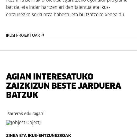
Ikusmira Berriak proiektuak garatzeko egonaldi-programa
bat da, eta indar hartzen ari den talentua eta ikus-
entzunezko sorkuntza babestu eta bultzatzeko xedea du.
IKUSI PROIEKTUAK
AGIAN INTERESATUKO
ZAIZKIZUN BESTE JARDUERA
BATZUK
Sarrerak eskuragarri
ZINEA ETA IKUS-ENTZUNEZKOAK